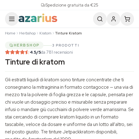
Skip to content
Spedizione gratuita da €25
Home
Herbshop
Kratom
Tinture Kratom
HERBSHOP
3 PRODOTTI
4.5
/5
da 781 recensioni
Tinture di kratom
Gli estratti liquidi di
kratom
sono tinture concentrate che ti
consegnano la mitraginina in formato contagocce — una via di
mezzo tra la polvere di foglia grezza e le capsule, pensata per
chi vuole un dosaggio preciso e misurabile senza preparare
infusi o mandare giù cucchiaini di polvere verde amarissima. Se
stai cercando di comprare kratom liquido in un formato
tascabile, veloce da dosare e uniforme da un lotto all'altro, sei
nel posto giusto. Tre tinture Jetpackkratom disponibili,