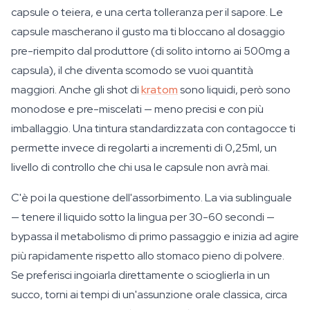
capsule o teiera, e una certa tolleranza per il sapore. Le
capsule mascherano il gusto ma ti bloccano al dosaggio
pre-riempito dal produttore (di solito intorno ai 500mg a
capsula), il che diventa scomodo se vuoi quantità
maggiori. Anche gli shot di
kratom
sono liquidi, però sono
monodose e pre-miscelati — meno precisi e con più
imballaggio. Una tintura standardizzata con contagocce ti
permette invece di regolarti a incrementi di 0,25ml, un
livello di controllo che chi usa le capsule non avrà mai.
C'è poi la questione dell'assorbimento. La via sublinguale
— tenere il liquido sotto la lingua per 30-60 secondi —
bypassa il metabolismo di primo passaggio e inizia ad agire
più rapidamente rispetto allo stomaco pieno di polvere.
Se preferisci ingoiarla direttamente o scioglierla in un
succo, torni ai tempi di un'assunzione orale classica, circa