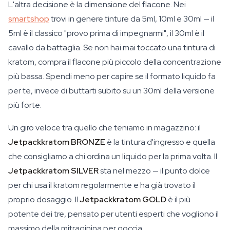
L'altra decisione è la dimensione del flacone. Nei
smartshop
trovi in genere tinture da 5ml, 10ml e 30ml — il
5ml è il classico "provo prima di impegnarmi", il 30ml è il
cavallo da battaglia. Se non hai mai toccato una tintura di
kratom, compra il flacone più piccolo della concentrazione
più bassa. Spendi meno per capire se il formato liquido fa
per te, invece di buttarti subito su un 30ml della versione
più forte.
Un giro veloce tra quello che teniamo in magazzino: il
Jetpackkratom BRONZE
è la tintura d'ingresso e quella
che consigliamo a chi ordina un liquido per la prima volta. Il
Jetpackkratom SILVER
sta nel mezzo — il punto dolce
per chi usa il kratom regolarmente e ha già trovato il
proprio dosaggio. Il
Jetpackkratom GOLD
è il più
potente dei tre, pensato per utenti esperti che vogliono il
massimo della mitraginina per goccia.