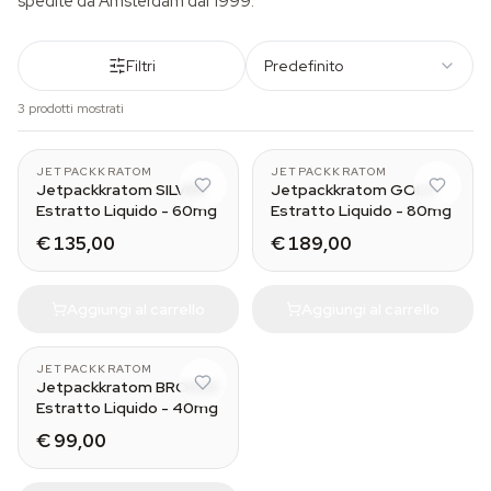
spedite da Amsterdam dal 1999.
Filtri
Predefinito
3 prodotti mostrati
30 ml
30 ml
JETPACKKRATOM
JETPACKKRATOM
Jetpackkratom SILVER
Jetpackkratom GOLD
Estratto Liquido - 60mg
Estratto Liquido - 80mg
€ 135,00
€ 189,00
Aggiungi al carrello
Aggiungi al carrello
30 ml
JETPACKKRATOM
Jetpackkratom BRONZE
Estratto Liquido - 40mg
€ 99,00