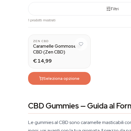
Filtri
1 prodotti mostrati
ZEN CBD
Caramelle Gommose al
CBD (Zen CBD)
€ 14,99
Seleziona opzione
CBD Gummies — Guida al For
Le gummies al CBD sono caramelle masticabili con
ingoi, vai avanti con la tua giornata. Il prezzo d