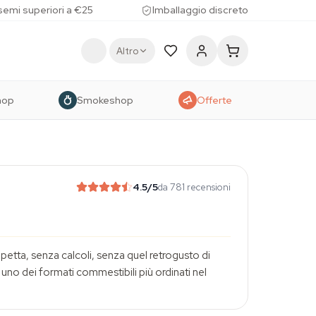
 semi superiori a €25
Imballaggio discreto
Altro
hop
Smokeshop
Offerte
4.5
/5
da 781 recensioni
tta, senza calcoli, senza quel retrogusto di
no dei formati commestibili più ordinati nel