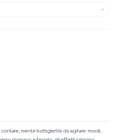
ontare, niente bottigliette da agitare: mordi,
averso stomaco e fegato, gli effetti salgono