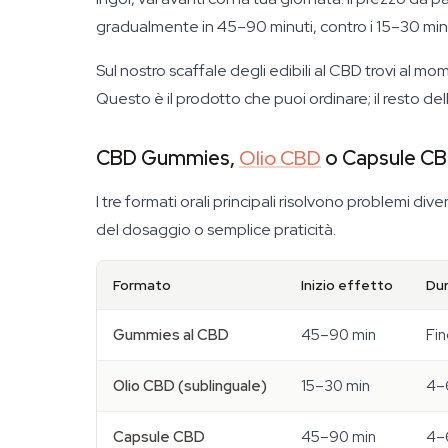
gradualmente in 45–90 minuti, contro i 15–30 minut
Sul nostro scaffale degli edibili al CBD trovi al m
Questo è il prodotto che puoi ordinare; il resto de
CBD Gummies,
Olio CBD
o Capsule C
I tre formati orali principali risolvono problemi di
del dosaggio o semplice praticità.
Formato
Inizio effetto
Du
Gummies al CBD
45–90 min
Fin
Olio CBD (sublinguale)
15–30 min
4–
Capsule CBD
45–90 min
4–