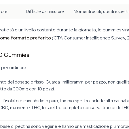
 ore
Difficile da misurare
Momenti acuti, utenti esperti
praticità e un livello costante durante la giornata, le gummies vi
 come formato preferito
(CTA Consumer Intelligence Survey, 202
BD Gummies
 per ordinare:
unto del dosaggio fisso. Guarda i milligrammi per pezzo, non quell
etto da 300mg con 10 pezzi.
— l'isolato è cannabidiolo puro; l'ampio spettro include altri can
e CBC, ma niente THC; lo spettro completo conserva tracce di THC
base di pectina sono vegane e hanno una masticazione più morbida;