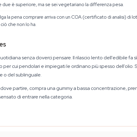
le due è superiore, ma se sei vegetariano la differenza pesa.
a la pena comprare arriva con un COA (certificato di analisi) di lo
o ciò che non lo ha.
es
 quotidiana senza doverci pensare. Il rilascio lento dell'edibile 
 per cui pendolari e impiegati le ordinano più spesso dell'olio.
pe o del sublinguale.
dove partire, compra una gummy a bassa concentrazione, prend
 sensato di entrare nella categoria.