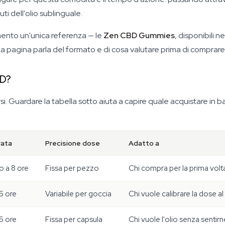
i dell'olio sublinguale.
omento un'unica referenza — le
Zen CBD Gummies
, disponibili n
lla pagina parla del formato e di cosa valutare prima di comprare
BD?
versi. Guardare la tabella sotto aiuta a capire quale acquistare in
rata
Precisione dose
Adatto a
o a 8 ore
Fissa per pezzo
Chi compra per la prima volta
6 ore
Variabile per goccia
Chi vuole calibrare la dose al
6 ore
Fissa per capsula
Chi vuole l'olio senza sentirn