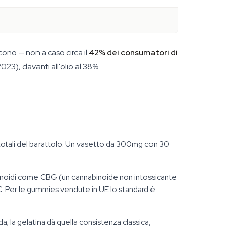
ncono — non a caso circa il
42% dei consumatori di
3), davanti all'olio al 38%.
i totali del barattolo. Un vasetto da 300mg con 30
nabinoidi come CBG (un cannabinoide non intossicante
. Per le gummies vendute in UE lo standard è
 la gelatina dà quella consistenza classica,