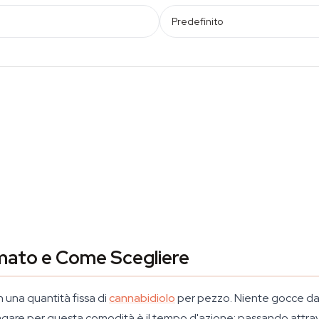
Predefinito
mato e Come Scegliere
 una quantità fissa di
cannabidiolo
per pezzo. Niente gocce da c
a pagare per questa comodità è il tempo d'azione: passando attr