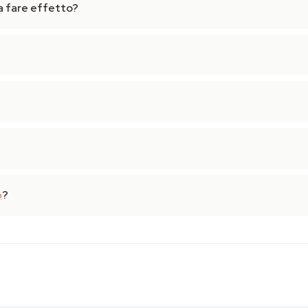
 fare effetto?
o
?