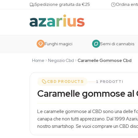
Skip to content
Spedizione gratuita da €25
Ordina entr
Funghi magici
Semi di cannabis
Home
Negozio Cbd
Caramelle Gommose Cbd
CBD PRODUCTS
1 PRODOTTI
Caramelle gommose al
Le caramelle gommose al CBD sono una delle form
canapa che non tutti apprezzano. Dal 1999 Azariu
nostro smartshop. Se vuoi comprare un CBD discre