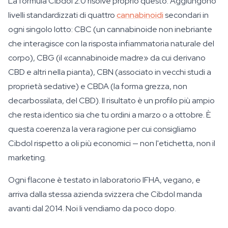
La formula Cibdol 2.0 risolve proprio questo. Aggiungono
livelli standardizzati di quattro
cannabinoidi
secondari in
ogni singolo lotto: CBC (un cannabinoide non inebriante
che interagisce con la risposta infiammatoria naturale del
corpo), CBG (il «cannabinoide madre» da cui derivano
CBD e altri nella pianta), CBN (associato in vecchi studi a
proprietà sedative) e CBDA (la forma grezza, non
decarbossilata, del CBD). Il risultato è un profilo più ampio
che resta identico sia che tu ordini a marzo o a ottobre. È
questa coerenza la vera ragione per cui consigliamo
Cibdol rispetto a oli più economici — non l'etichetta, non il
marketing.
Ogni flacone è testato in laboratorio IFHA, vegano, e
arriva dalla stessa azienda svizzera che Cibdol manda
avanti dal 2014. Noi li vendiamo da poco dopo.