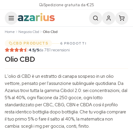
Skip to content
Spedizione gratuita da €25
Home
Negozio Cbd
Olio Cbd
CBD PRODUCTS
6 PRODOTTI
4.5
/5
da 781 recensioni
Olio CBD
L'olio di CBD è un estratto di canapa sospeso in un olio
vettore, pensato per l'assunzione sublinguale quotidiana. Da
Azarius trovi tutta la gamma Cibdol 2.0: sei concentrazioni, dal
5% al 40%, ogni flacone da 250 gocce, ogni lotto
standardizzato per CBC, CBG, CBN e CBDA così il profilo
resta identico bottiglia dopo bottiglia. Che tu voglia comprare
il tuo primo 5% o fare il salto al 40%, la matematica non
cambia: scegli i mg per goccia, conti, finito.