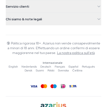
5482 TN Schijndel
Semi di cannabis
Servizio clienti
Nederland
Funghi magici
Info spedizione
support@azarius.com
Smokeshop
Chi siamo & note legali
+31(0)204897914
Politica di reso
Smartshop
Chi è Azarius
Garanzia di qualità
Herbshop
Wiki
Contattaci
Growshop
Blog
🔞
Politica rigorosa 18+. Azarius non vende consapevolmente
FAQ
a minori di 18 anni. Effettuando un ordine confermi di essere
Scrittori
Informativa sulla privacy
maggiorenne nel tuo paese.
La nostra politica sull'età
Linee guida editoriali
Internazionale
Strumenti e Calcolatori
English
·
Nederlands
·
Deutsch
·
Français
·
Español
·
Português
·
Dansk
·
Suomi
·
Polski
·
Svenska
·
Čeština
Promozioni
Mappa del sito