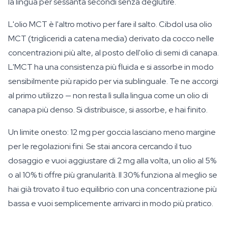
la lingua per sessanta secondi senza deglutire.
L'olio MCT è l'altro motivo per fare il salto. Cibdol usa olio
MCT (trigliceridi a catena media) derivato da cocco nelle
concentrazioni più alte, al posto dell'olio di semi di canapa.
L'MCT ha una consistenza più fluida e si assorbe in modo
sensibilmente più rapido per via sublinguale. Te ne accorgi
al primo utilizzo — non resta lì sulla lingua come un olio di
canapa più denso. Si distribuisce, si assorbe, e hai finito.
Un limite onesto: 12 mg per goccia lasciano meno margine
per le regolazioni fini. Se stai ancora cercando il tuo
dosaggio e vuoi aggiustare di 2 mg alla volta, un olio al 5%
o al 10% ti offre più granularità. Il 30% funziona al meglio se
hai già trovato il tuo equilibrio con una concentrazione più
bassa e vuoi semplicemente arrivarci in modo più pratico.