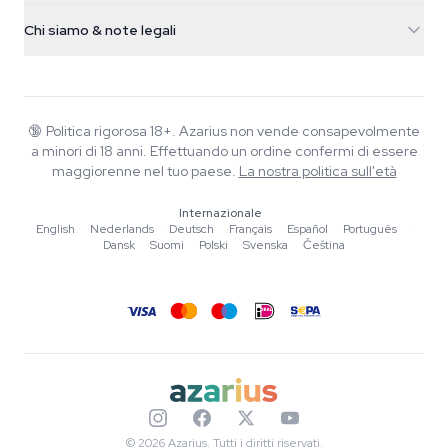
Info spedizione
support@azarius.com
Smokeshop
Chi siamo & note legali
+31(0)204897914
Politica di reso
Smartshop
Chi è Azarius
Garanzia di qualità
Herbshop
Wiki
Contattaci
Growshop
Blog
🔞
Politica rigorosa 18+. Azarius non vende consapevolmente
FAQ
a minori di 18 anni. Effettuando un ordine confermi di essere
Musica
Informativa sulla privacy
maggiorenne nel tuo paese.
La nostra politica sull'età
Scrittori
Internazionale
Linee guida editoriali
English
·
Nederlands
·
Deutsch
·
Français
·
Español
·
Português
·
Dansk
·
Suomi
·
Polski
·
Svenska
·
Čeština
Strumenti e Calcolatori
Promozioni
Mappa del sito
© 2026 Azarius. Tutti i diritti riservati.