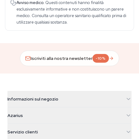
Avviso medico.
Questi contenuti hanno finalità
esclusivamente informative e non costituiscono un parere
medico. Consulta un operatore sanitario qualificato prima di
utilizzare qualsiasi sostanza.
Iscriviti alla nostra newsletter
-10%
Informazioni sul negozio
Azarius
Azarius
Galvaniweg 11
5482 TN Schijndel
Semi di cannabis
Servizio clienti
Nederland
Funghi magici