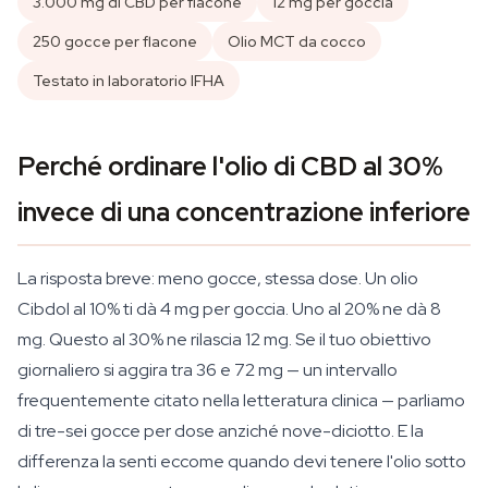
3.000 mg di CBD per flacone
12 mg per goccia
250 gocce per flacone
Olio MCT da cocco
Testato in laboratorio IFHA
Perché ordinare l'olio di CBD al 30%
invece di una concentrazione inferiore
La risposta breve: meno gocce, stessa dose. Un olio
Cibdol al 10% ti dà 4 mg per goccia. Uno al 20% ne dà 8
mg. Questo al 30% ne rilascia 12 mg. Se il tuo obiettivo
giornaliero si aggira tra 36 e 72 mg — un intervallo
frequentemente citato nella letteratura clinica — parliamo
di tre-sei gocce per dose anziché nove-diciotto. E la
differenza la senti eccome quando devi tenere l'olio sotto