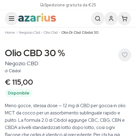
Skip to content
Spedizione gratuita da €25
Home
Negozio Cbd
Olio Cbd
Olio Di Cbd Cibdol 30
Olio CBD 30 %
Negozio CBD
di
Cibdol
€ 115,00
Disponibile
Meno gocce, stessa dose — 12 mg di CBD per goccia in olio
MCT da cocco per un assorbimento sublinguale rapido e
pulito. La formula 2.0 di Cibdol aggiunge CBC, CBG, CBN e
CBDA a livelli standardizzati lotto dopo lotto, così ogni
flacone che ordini è identico al precedente. Per chi ha già