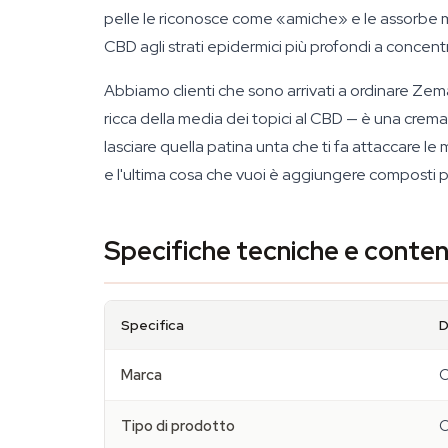
pelle le riconosce come «amiche» e le assorbe mo
CBD agli strati epidermici più profondi a concentr
Abbiamo clienti che sono arrivati a ordinare Zem
ricca della media dei topici al CBD — è una crem
lasciare quella patina unta che ti fa attaccare le 
e l'ultima cosa che vuoi è aggiungere composti p
Specifiche tecniche e conte
Specifica
D
Marca
C
Tipo di prodotto
C