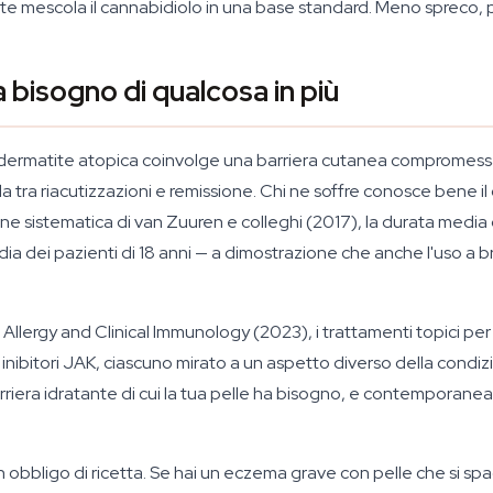
e mescola il cannabidiolo in una base standard. Meno spreco, pi
 bisogno di qualcosa in più
dermatite atopica coinvolge una barriera cutanea compromessa
 tra riacutizzazioni e remissione. Chi ne soffre conosce bene il 
ne sistematica di van Zuuren e colleghi (2017), la durata media de
ia dei pazienti di 18 anni — a dimostrazione che anche l'uso a b
llergy and Clinical Immunology (2023), i trattamenti topici per 
i inibitori JAK, ciascuno mirato a un aspetto diverso della condiz
rriera idratante di cui la tua pelle ha bisogno, e contemporanea
bbligo di ricetta. Se hai un eczema grave con pelle che si spa