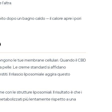
l'altra.
bito dopo un bagno caldo — il calore apre i pori
D
ompongono le tue membrane cellulari. Quando il CBD
la pelle. Le creme standard si affidano
stiti. Il rilascio liposomiale aggira questo
on le strutture liposomiali. Il risultato è che i
metabolizzati più lentamente rispetto a una