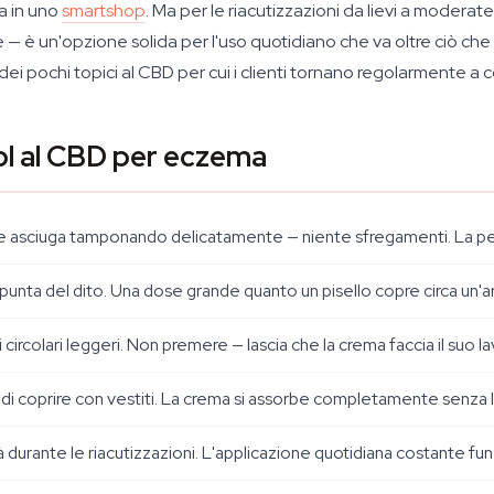
a in uno
smartshop
. Ma per le riacutizzazioni da lievi a moderate
le — è un'opzione solida per l'uso quotidiano che va oltre ciò ch
 dei pochi topici al CBD per cui i clienti tornano regolarmente 
l al CBD per eczema
 e asciuga tamponando delicatamente — niente sfregamenti. La pelle
punta del dito. Una dose grande quanto un pisello copre circa un'a
ircolari leggeri. Non premere — lascia che la crema faccia il suo la
di coprire con vestiti. La crema si assorbe completamente senza la
 durante le riacutizzazioni. L'applicazione quotidiana costante f