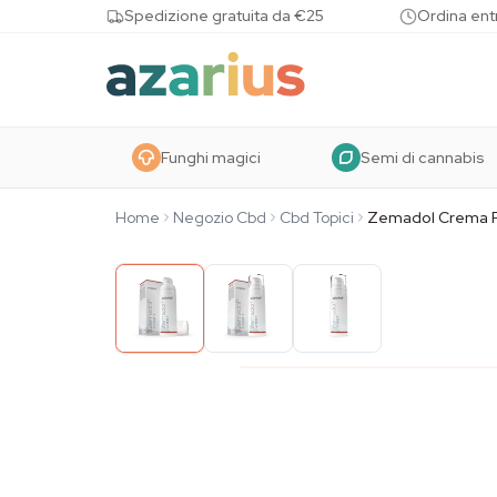
Skip to content
Spedizione gratuita da €25
Ordina entr
Funghi magici
Semi di cannabis
Home
Negozio Cbd
Cbd Topici
Zemadol Crema 