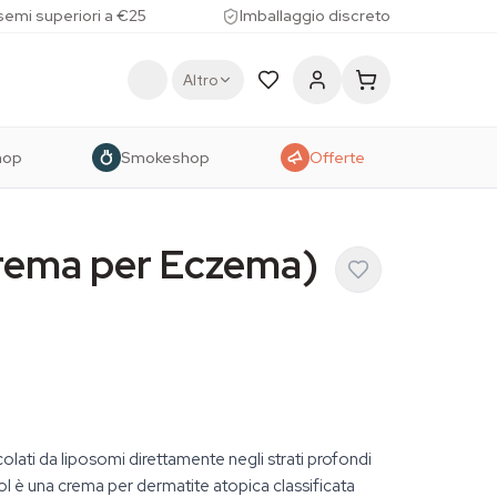
 semi superiori a €25
Imballaggio discreto
Altro
hop
Smokeshop
Offerte
rema per Eczema)
lati da liposomi direttamente negli strati profondi
l è una crema per dermatite atopica classificata