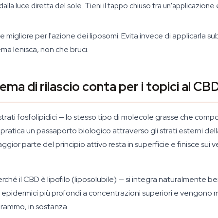
 luce diretta del sole. Tieni il tappo chiuso tra un'applicazione e 
migliore per l'azione dei liposomi. Evita invece di applicarla su
ema lenisca, non che bruci.
ma di rilascio conta per i topici al CB
 strati fosfolipidici — lo stesso tipo di molecole grasse che c
pratica un passaporto biologico attraverso gli strati esterni del
ggior parte del principio attivo resta in superficie e finisce sui ve
 il CBD è lipofilo (liposolubile) — si integra naturalmente bene c
 epidermici più profondi a concentrazioni superiori e vengono 
igrammo, in sostanza.