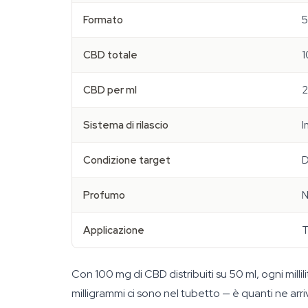
Formato
5
CBD totale
1
CBD per ml
2
Sistema di rilascio
I
Condizione target
D
Profumo
N
Applicazione
T
Con 100 mg di CBD distribuiti su 50 ml, ogni milli
milligrammi ci sono nel tubetto — è quanti ne arr