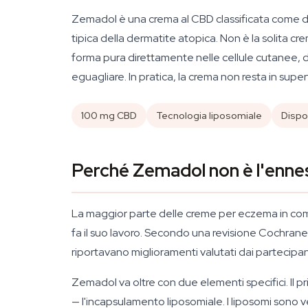
Zemadol è una crema al CBD classificata come disp
tipica della dermatite atopica. Non è la solita cre
forma pura direttamente nelle cellule cutanee,
eguagliare. In pratica, la crema non resta in supe
100 mg CBD
Tecnologia liposomiale
Dispo
Perché Zemadol non è l'enne
La maggior parte delle creme per eczema in commer
fa il suo lavoro. Secondo una revisione Cochrane
riportavano miglioramenti valutati dai partecipanti
Zemadol va oltre con due elementi specifici. Il pri
— l'incapsulamento liposomiale. I liposomi sono ve