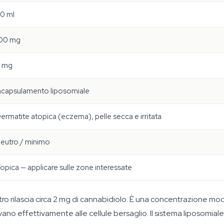
0 ml
00 mg
 mg
ncapsulamento liposomiale
ermatite atopica (eczema), pelle secca e irritata
eutro / minimo
opica — applicare sulle zone interessate
litro rilascia circa 2 mg di cannabidiolo. È una concentrazione m
ivano effettivamente alle cellule bersaglio. Il sistema liposomia