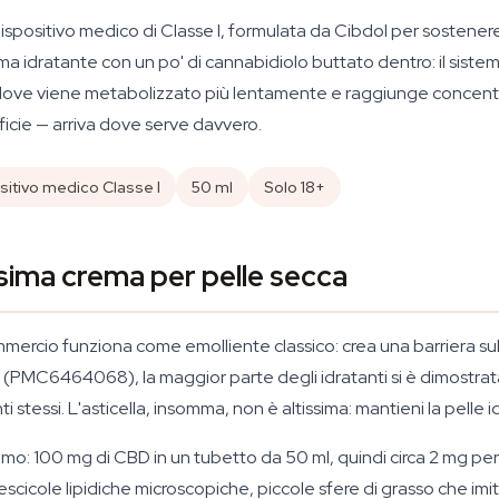
ositivo medico di Classe I, formulata da Cibdol per sostenere il
ma idratante con un po' di cannabidiolo buttato dentro: il sistema
 dove viene metabolizzato più lentamente e raggiunge concentr
rficie — arriva dove serve davvero.
sitivo medico Classe I
50 ml
Solo 18+
sima crema per pelle secca
cio funziona come emolliente classico: crea una barriera sulla p
 (PMC6464068), la maggior parte degli idratanti si è dimostrat
 stessi. L'asticella, insomma, non è altissima: mantieni la pelle i
mo: 100 mg di CBD in un tubetto da 50 ml, quindi circa 2 mg per mi
scicole lipidiche microscopiche, piccole sfere di grasso che imit