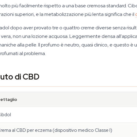
lto più facilmente rispetto a una base cremosa standard. Cibdol
azioni superiori, e la metabolizzazione più lenta significa che il
adol dopo aver provato tre o quattro creme diverse senza risult
a vera, non una lozione acquosa. Leggermente densa all'applicaz
maniche alla pelle. Il profumo è neutro, quasi clinico, e questo è 
rofumati al problema.
nuto di CBD
ettaglio
ibdol
rema al CBD per eczema (dispositivo medico Classe I)