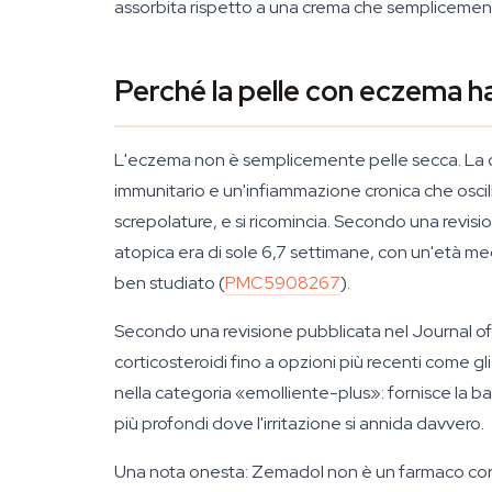
assorbita rispetto a una crema che semplicement
Perché la pelle con eczema ha
L'eczema non è semplicemente pelle secca. La 
immunitario e un'infiammazione cronica che oscilla
screpolature, e si ricomincia. Secondo una revisio
atopica era di sole 6,7 settimane, con un'età med
ben studiato (
PMC5908267
).
Secondo una revisione pubblicata nel Journal of A
corticosteroidi fino a opzioni più recenti come gl
nella categoria «emolliente-plus»: fornisce la ba
più profondi dove l'irritazione si annida davvero.
Una nota onesta: Zemadol non è un farmaco con o