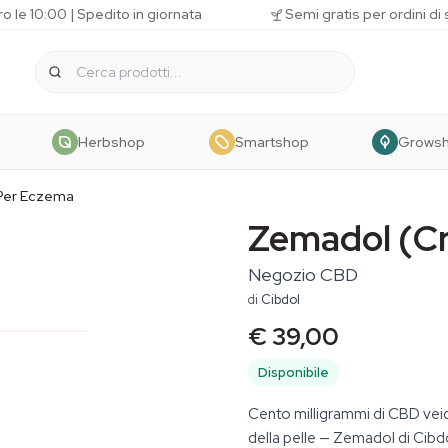
o le 10:00 | Spedito in giornata
Semi gratis per ordini di
Herbshop
Smartshop
Grows
Per Eczema
Zemadol (C
Negozio CBD
di
Cibdol
€ 39,00
Disponibile
Cento milligrammi di CBD veico
della pelle — Zemadol di Cibdo