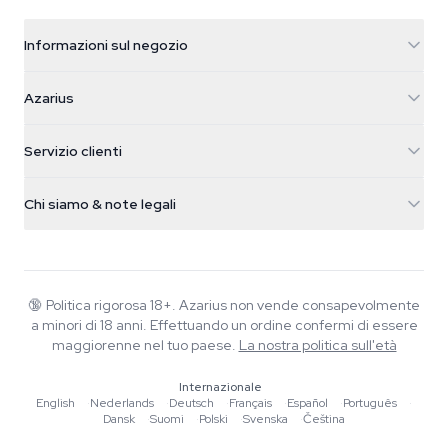
Informazioni sul negozio
Azarius
Azarius
Galvaniweg 11
5482 TN Schijndel
Semi di cannabis
Servizio clienti
Nederland
Funghi magici
Info spedizione
support@azarius.com
Smokeshop
Chi siamo & note legali
+31(0)204897914
Politica di reso
Smartshop
Chi è Azarius
Garanzia di qualità
Herbshop
Wiki
Contattaci
Growshop
Blog
🔞
Politica rigorosa 18+. Azarius non vende consapevolmente
FAQ
a minori di 18 anni. Effettuando un ordine confermi di essere
Musica
Informativa sulla privacy
maggiorenne nel tuo paese.
La nostra politica sull'età
Scrittori
Internazionale
Linee guida editoriali
English
·
Nederlands
·
Deutsch
·
Français
·
Español
·
Português
·
Dansk
·
Suomi
·
Polski
·
Svenska
·
Čeština
Strumenti e Calcolatori