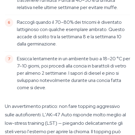
trattenere l'umidità. Punta al 40–50% di umidità
relativa nelle ultime settimane per evitare muffe.
Raccogli quando il 70–80% dei tricomi è diventato
lattiginoso con qualche esemplare ambrato. Questo
accade di solito tra la settimana 8 e la settimana 10
dalla germinazione.
Essicca lentamente in un ambiente buio a 18–20 °C per
7–10 giorni, poi procedi alla concia in barattoli di vetro
per almeno 2 settimane. I sapori di diesel e pino si
sviluppano notevolmente durante una concia fatta
come si deve.
Un avvertimento pratico: non fare topping aggressivo
sulle autofiorenti. L'AK-47 Auto risponde molto meglio al
low-stress training (LST) — piegando delicatamente gli
steli verso l'esterno per aprire la chioma. Il topping può