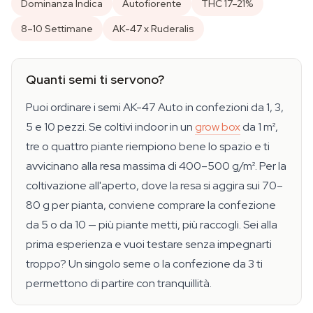
Dominanza Indica
Autofiorente
THC 17–21%
8–10 Settimane
AK-47 x Ruderalis
Quanti semi ti servono?
Puoi ordinare i semi AK-47 Auto in confezioni da 1, 3,
5 e 10 pezzi. Se coltivi indoor in un
grow box
da 1 m²,
tre o quattro piante riempiono bene lo spazio e ti
avvicinano alla resa massima di 400–500 g/m². Per la
coltivazione all'aperto, dove la resa si aggira sui 70–
80 g per pianta, conviene comprare la confezione
da 5 o da 10 — più piante metti, più raccogli. Sei alla
prima esperienza e vuoi testare senza impegnarti
troppo? Un singolo seme o la confezione da 3 ti
permettono di partire con tranquillità.