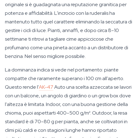
originale si è guadagnata una reputazione granitica per
potenza e affidabilità. L'incrocio con la ruderalis ha
mantenuto tutto quel carattere eliminando la seccatura di
gestire i cicli di luce. Pianti, annaffi, e dopo circa 8–10
settimane ti ritrovi a tagliare cime appiccicose che
profumano come una pineta accanto a un distributore di
benzina. Nel senso migliore possibile.
La dominanza indica si vede nel portamento: piante
compatte che raramente superano i 100 cm all'aperto.
Questo rende l'
AK-47
Auto una scelta azzeccata se lavori
con un balcone, un angolo di giardino o un grow box dove
l'altezza è limitata. Indoor, con una buona gestione della
chioma, puoi aspettarti 400–500 g/m². Outdoor, la resa
standard è di 70–80 g per pianta, anche se coltivatori in
climi più caldi e con stagioni lunghe hanno riportato