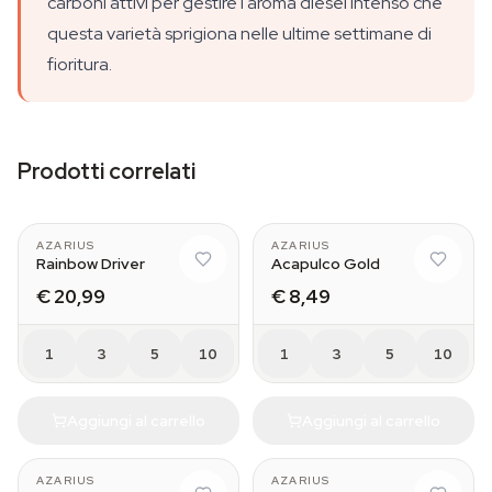
carboni attivi per gestire l'aroma diesel intenso che
questa varietà sprigiona nelle ultime settimane di
fioritura.
Prodotti correlati
AZARIUS
AZARIUS
Rainbow Driver
Acapulco Gold
€ 20,99
€ 8,49
1
3
5
10
1
3
5
10
Aggiungi al carrello
Aggiungi al carrello
AZARIUS
AZARIUS