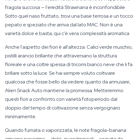
fragola succosa — l'eredità Strawnana è inconfondibile.
Sotto quel naso fruttato, trovi una base terrosa e un tocco
pepato e speziato che arriva dal lato MAC. Non è una
varietà dolce e basta; qui c'è vera complessità aromatica.
Anche l'aspetto dei fiori è all'altezza. Calici verde muschio,
pistilli arancio brillante che attraversano la struttura
floreale e una coltre spessa di tricomi bianco neve che li fa
brillare sotto la luce. Se hai sempre voluto coltivare
qualcosa che fosse bello da vedere quanto da annusare,
Alien Snack Auto mantiene la promessa. Metteremmo
questi fiori a confronto con varietà fotoperiodo dal
doppio del tempo di coltivazione senza vergognarci
minimamente.
Quando fumata o vaporizzata, le note fragola-banana
arrivano per prime — dolci, quasi tropicali — seguite da