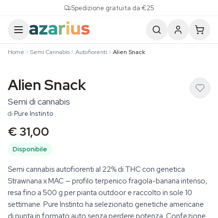
Skip to content
Spedizione gratuita da €25
Home
Semi Cannabis
Autofiorenti
Alien Snack
Alien Snack
Semi di cannabis
di
Pure Instinto
€ 31,00
Disponibile
Semi cannabis autofiorenti al 22% di THC con genetica
Strawnana x MAC — profilo terpenico fragola-banana intenso,
resa fino a 500 g per pianta outdoor e raccolto in sole 10
settimane. Pure Instinto ha selezionato genetiche americane
di punta in formato auto senza perdere potenza. Confezione