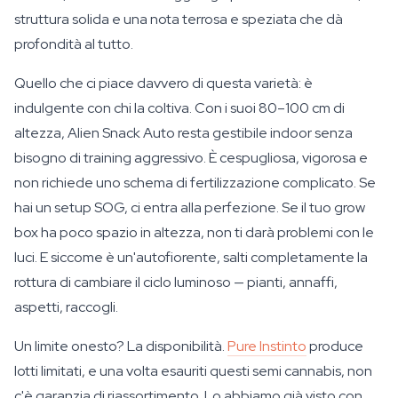
struttura solida e una nota terrosa e speziata che dà
profondità al tutto.
Quello che ci piace davvero di questa varietà: è
indulgente con chi la coltiva. Con i suoi 80–100 cm di
altezza, Alien Snack Auto resta gestibile indoor senza
bisogno di training aggressivo. È cespugliosa, vigorosa e
non richiede uno schema di fertilizzazione complicato. Se
hai un setup SOG, ci entra alla perfezione. Se il tuo grow
box ha poco spazio in altezza, non ti darà problemi con le
luci. E siccome è un'autofiorente, salti completamente la
rottura di cambiare il ciclo luminoso — pianti, annaffi,
aspetti, raccogli.
Un limite onesto? La disponibilità.
Pure Instinto
produce
lotti limitati, e una volta esauriti questi semi cannabis, non
c'è garanzia di riassortimento. Lo abbiamo già visto con