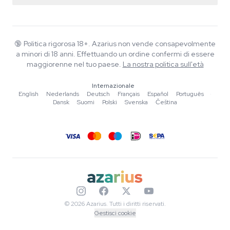
Smartshop
Chi è Azarius
Garanzia di qualità
Herbshop
Wiki
Contattaci
Growshop
Blog
🔞
Politica rigorosa 18+. Azarius non vende consapevolmente
FAQ
a minori di 18 anni. Effettuando un ordine confermi di essere
Musica
Informativa sulla privacy
maggiorenne nel tuo paese.
La nostra politica sull'età
Scrittori
Internazionale
Linee guida editoriali
English
·
Nederlands
·
Deutsch
·
Français
·
Español
·
Português
·
Dansk
·
Suomi
·
Polski
·
Svenska
·
Čeština
Strumenti e Calcolatori
Promozioni
Mappa del sito
© 2026 Azarius. Tutti i diritti riservati.
Gestisci cookie