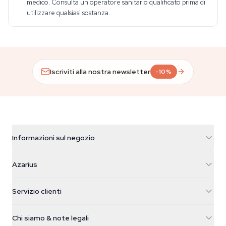
medico. Consulta un operatore sanitario qualificato prima di
utilizzare qualsiasi sostanza.
Iscriviti alla nostra newsletter
-10%
Informazioni sul negozio
Azarius
Azarius
Galvaniweg 11
5482 TN Schijndel
Semi di cannabis
Servizio clienti
Nederland
Funghi magici
Info spedizione
support@azarius.com
Smokeshop
Chi siamo & note legali
+31(0)204897914
Politica di reso