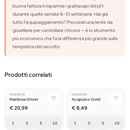
buona fattura ti risparmia i grattacapi del pH
durante quelle serrate 8–10 settimane. Hai già
tutto l'equipaggiamento? Procurati una lente da
gioielliere per controllare i tricomi — è lo strumento
più economico che fa la differenza più grande sulla
tempistica del raccolto.
Prodotti correlati
AZARIUS
AZARIUS
Rainbow Driver
Acapulco Gold
€ 20,99
€ 8,49
1
3
5
10
1
3
5
10