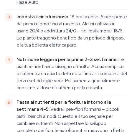
Haze Auto.
Imposta il ciclo luminoso.
18 ore accese, 6 ore spente
dal primo giorno fino al raccolto. Alcuni coltivatori
usano 20/4 o addirittura 24/0 — noi restiamo sul 18/6.
Le piante traggono beneficio da un periodo di riposo,
e la tua bolletta elettrica pure.
Nutrizione leggera per le prime 2–3 settimane.
Le
piantine non hanno bisogno di molto. Acqua semplice
o nutrienti a un quarto della dose fino alla comparsa del
terzo set di foglie vere. Poi aumenta gradualmente
fino a metà dose di nutrienti per la crescita.
Passa ai nutrienti per la fioritura intorno alla
settimana 4–5.
Vedrai i pre-fiori formarsi — piccoli
pistilli bianchi ai nodi. Questo è il tuo segnale per
cambiare nutrienti. Non aspettare lo sviluppo
completo dei fiori: le autofiorenti si muovono in fretta.