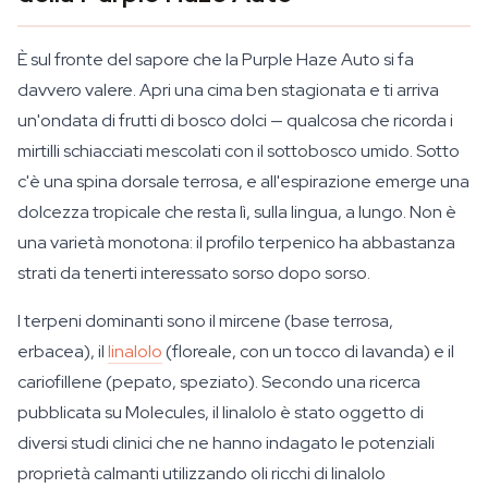
È sul fronte del sapore che la Purple Haze Auto si fa
davvero valere. Apri una cima ben stagionata e ti arriva
un'ondata di frutti di bosco dolci — qualcosa che ricorda i
mirtilli schiacciati mescolati con il sottobosco umido. Sotto
c'è una spina dorsale terrosa, e all'espirazione emerge una
dolcezza tropicale che resta lì, sulla lingua, a lungo. Non è
una varietà monotona: il profilo terpenico ha abbastanza
strati da tenerti interessato sorso dopo sorso.
I terpeni dominanti sono il mircene (base terrosa,
erbacea), il
linalolo
(floreale, con un tocco di lavanda) e il
cariofillene (pepato, speziato). Secondo una ricerca
pubblicata su
Molecules
, il linalolo è stato oggetto di
diversi studi clinici che ne hanno indagato le potenziali
proprietà calmanti utilizzando oli ricchi di linalolo