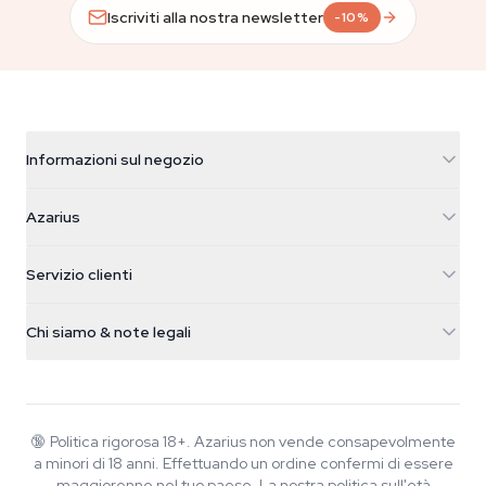
Iscriviti alla nostra newsletter
-10%
Informazioni sul negozio
Azarius
Azarius
Galvaniweg 11
5482 TN Schijndel
Semi di cannabis
Servizio clienti
Nederland
Funghi magici
Info spedizione
support@azarius.com
Smokeshop
Chi siamo & note legali
+31(0)204897914
Politica di reso
Smartshop
Chi è Azarius
Garanzia di qualità
Herbshop
Wiki
Contattaci
Growshop
Blog
🔞
Politica rigorosa 18+. Azarius non vende consapevolmente
FAQ
a minori di 18 anni. Effettuando un ordine confermi di essere
Musica
Informativa sulla privacy
maggiorenne nel tuo paese.
La nostra politica sull'età