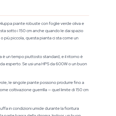
viluppa piante robuste con foglie verde oliva e
esta sotto i 150 cm anche quando le dai spazio
 o più piccola, questa pianta ci sta come un
ca è un tempo piuttosto standard, e il ritorno è
i da esperto. Se usi una HPS da 600W o un buon
ole, le singole piante possono produrre fino a
me coltivazione guerrilla — quel limite di 150 cm
uffa in condizioni umide durante la fioritura
re la parte bassa della chioma. Indoor, un buon