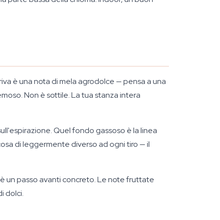
rriva è una nota di mela agrodolce — pensa a una
moso. Non è sottile. La tua stanza intera
sull'espirazione. Quel fondo gassoso è la linea
cosa di leggermente diverso ad ogni tiro — il
è un passo avanti concreto. Le note fruttate
i dolci.