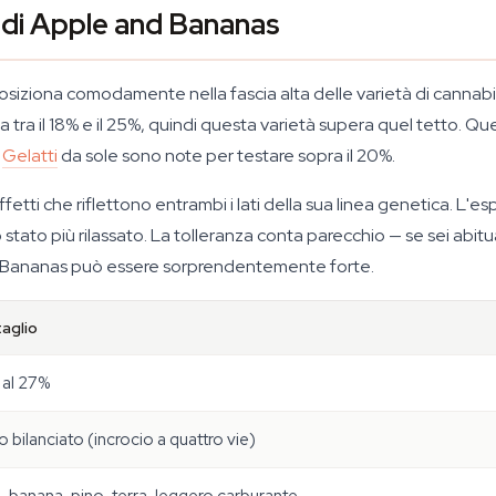
 di Apple and Bananas
siziona comodamente nella fascia alta delle varietà di cannab
ta tra il 18% e il 25%, quindi questa varietà supera quel tetto.
e
Gelatti
da sole sono note per testare sopra il 20%.
 effetti che riflettono entrambi i lati della sua linea genetica. 
o stato più rilassato. La tolleranza conta parecchio — se sei abit
d Bananas può essere sorprendentemente forte.
aglio
 al 27%
do bilanciato (incrocio a quattro vie)