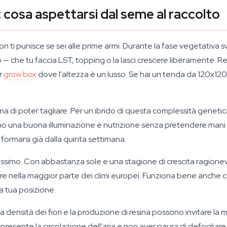
 cosa aspettarsi dal seme al raccolto
 ti punisce se sei alle prime armi. Durante la fase vegetativa s
— che tu faccia LST, topping o la lasci crescere liberamente. R
er
grow box
dove l'altezza è un lusso. Se hai un tenda da 120x120
rima di poter tagliare. Per un ibrido di questa complessità geneti
iano una buona illuminazione e nutrizione senza pretendere man
formarsi già dalla quinta settimana.
ssimo. Con abbastanza sole e una stagione di crescita ragionev
re nella maggior parte dei climi europei. Funziona bene anche co
a tua posizione.
 densità dei fiori e la produzione di resina possono invitare la m
ni presente la circolazione dell'aria e non aver paura di defoglia