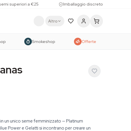
 semi superiori a €25
Imballaggio discreto
Altro
hop
Smokeshop
Offerte
nanas
in un unico seme femminizzato — Platinum
ue Power e Gelatti si incontrano per creare un