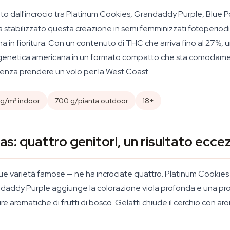
to dall'incrocio tra Platinum Cookies, Grandaddy Purple, Blue 
stabilizzato questa creazione in semi femminizzati fotoperiodici
n fioritura. Con un contenuto di THC che arriva fino al 27%, una
la genetica americana in un formato compatto che sta comodame
 senza prendere un volo per la West Coast.
g/m² indoor
700 g/pianta outdoor
18+
: quattro genitori, un risultato ecce
due varietà famose — ne ha incrociate quattro. Platinum Cookies 
andaddy Purple aggiunge la colorazione viola profonda e una p
e aromatiche di frutti di bosco. Gelatti chiude il cerchio con 