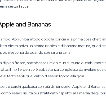
oblema senza fatica.
 Apple and Bananas
mpo. Apri un barattolo dopo la concia e la prima cosa che ti a
ito dietro arriva un aroma tropicale di banana matura, quasi cre
i pochi secondi da quando spezzi una cima.
na di pino fresco, sottobosco umido e un sussurro di carburante 
 frutta. Il mix terpenico è abbastanza complesso da rivelare qual
e al terzo senti quel calcio diesel in fondo alla gola.
essert e cerchi qualcosa con più dimensione, Apple and Bananas 
 complessivo risulta più stratificato rispetto alla media degli ibrid