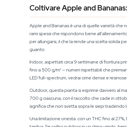
Coltivare Apple and Bananas:
Apple and Bananas è una di quelle varietà che non
rami spessi che rispondono bene all'allenamento 
per allungarsi, il che la rende una scelta solida p
guanto.
Indoor, aspettati circa 9 settimane di fioritura p
fino a 500 g/m² — numeri rispettabili che prem
LED full-spectrum, vedrai cime dense e resinose 
Outdoor, questa pianta si esprime davvero al ma
700 g ciascuna, con il raccolto che cade in ottob
significa che non svetta sopra le siepi tradendo l
Una limitazione onesta: con un THC fino al 27%, la
tardiva. Se coltivi outdoor in un clima umido, tie