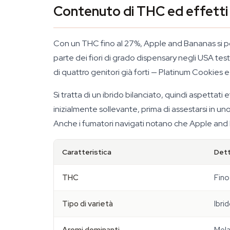
Contenuto di THC ed effetti
Con un THC fino al 27%, Apple and Bananas si po
parte dei fiori di grado dispensary negli USA tes
di quattro genitori già forti — Platinum Cookies 
Si tratta di un ibrido bilanciato, quindi aspettati
inizialmente sollevante, prima di assestarsi in un
Anche i fumatori navigati notano che Apple an
Caratteristica
Dett
THC
Fino
Tipo di varietà
Ibri