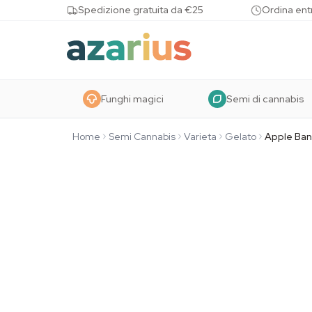
Skip to content
Spedizione gratuita da €25
Ordina entr
Funghi magici
Semi di cannabis
Home
Semi Cannabis
Varieta
Gelato
Apple Ba