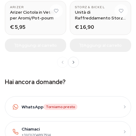
ARIZER
STORZ & BICKEL
Arizer Ciotola in Vetro
Unità di
per Aromi/Pot-pourri
Raffreddamento Storz
& Bickel
€ 5,95
€ 16,90
Aggiungi al carrello
Aggiungi al carrello
Hai ancora domande?
WhatsApp
Torniamo presto
Chiamaci
+31(0)204897914