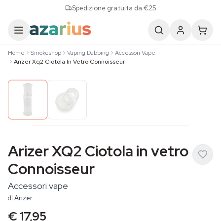
Skip to content
Spedizione gratuita da €25
Home
Smokeshop
Vaping Dabbing
Accessori Vape
Arizer Xq2 Ciotola In Vetro Connoisseur
Arizer XQ2 Ciotola in vetro
Connoisseur
Accessori vape
di
Arizer
€ 17,95