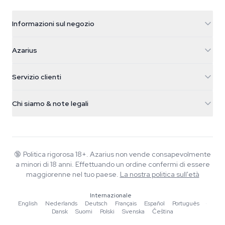
Informazioni sul negozio
Azarius
Azarius
Galvaniweg 11
5482 TN Schijndel
Semi di cannabis
Servizio clienti
Nederland
Funghi magici
Info spedizione
support@azarius.com
Smokeshop
Chi siamo & note legali
+31(0)204897914
Politica di reso
Smartshop
Chi è Azarius
Garanzia di qualità
Herbshop
Wiki
Contattaci
Growshop
Blog
🔞
Politica rigorosa 18+. Azarius non vende consapevolmente
FAQ
a minori di 18 anni. Effettuando un ordine confermi di essere
Musica
Informativa sulla privacy
maggiorenne nel tuo paese.
La nostra politica sull'età
Scrittori
Internazionale
Linee guida editoriali
English
·
Nederlands
·
Deutsch
·
Français
·
Español
·
Português
·
Dansk
·
Suomi
·
Polski
·
Svenska
·
Čeština
Strumenti e Calcolatori