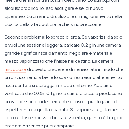
niente che finisca tra i cuscini del divano. Lo sciacqui con
alcol isopropilico, lo lasci asciugare e sei di nuovo
operativo. Su un anno di utilizzo, è un miglioramento nella
qualità della vita quotidiana che si nota eccome.
Secondo problema: lo spreco di erba. Se vaporizzi da solo
e vuoi una sessione leggera, caricare 0,2 g in una camera
grande significa riscaldamento irregolare e materiale
mezzo vaporizzato che finisce nel cestino. La camera
microdose
di questo braciere è dimensionata in modo che
un pizzico riempia bene lo spazio, resti vicino all'elemento
riscaldante e si estragga in modo uniforme. Abbiamo
verificato che 0,05-0,1 g nella camera piccola producono
un vapore sorprendentemente denso — più di quanto ti
aspetteresti da quella quantità. Se vaporizzi regolarmente
piccole dosi e non vuoi buttare via erba, questo è il miglior
braciere Arizer che puoi comprare.