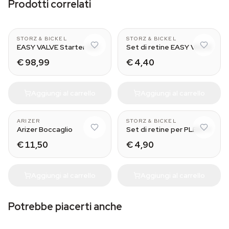
Prodotti correlati
CLASSIC & DIGIT
Normal - Small
STORZ & BICKEL
STORZ & BICKEL
EASY VALVE Starter Set
Set di retine EASY VALVE
€ 98,99
€ 4,40
Aggiungi al carrello
Aggiungi al carrello
With Tip
Normal - Small
ARIZER
STORZ & BICKEL
Arizer Boccaglio
Set di retine per PLENTY
€ 11,50
€ 4,90
Aggiungi al carrello
Aggiungi al carrello
Potrebbe piacerti anche
portable vaporizer
MIGHTY