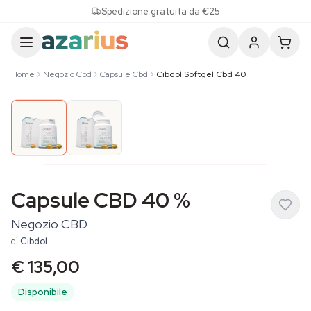
Skip to content
Spedizione gratuita da €25
Home
Negozio Cbd
Capsule Cbd
Cibdol Softgel Cbd 40
Capsule CBD 40 %
Negozio CBD
di
Cibdol
€ 135,00
Disponibile