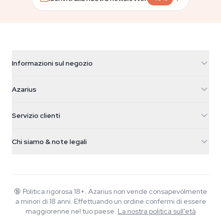
Informazioni sul negozio
Azarius
Azarius
Galvaniweg 11
5482 TN Schijndel
Semi di cannabis
Servizio clienti
Nederland
Funghi magici
Info spedizione
support@azarius.com
Smokeshop
Chi siamo & note legali
+31(0)204897914
Politica di reso
Smartshop
Chi è Azarius
Garanzia di qualità
Herbshop
Wiki
Contattaci
Growshop
Blog
🔞
Politica rigorosa 18+. Azarius non vende consapevolmente
FAQ
a minori di 18 anni. Effettuando un ordine confermi di essere
Musica
Informativa sulla privacy
maggiorenne nel tuo paese.
La nostra politica sull'età
Scrittori