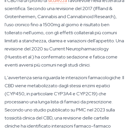
Il CBD ha un profilo di
sicurezza
favorevole nella letteratura
scientifica. Secondo una revisione del 2017 (Iffland &
Grotenhermen, Cannabis and Cannabinoid Research),
l'uso cronico fino a 1500mg al giorno è risultato ben
tollerato nell'uomo, con gli effetti collaterali più comuni
limitati a stanchezza, diarrea e variazioni dell'appetito. Una
revisione del 2020 su Current Neuropharmacology
(Huestis et al.) ha confermato sedazione e fatica come
eventi avversi più comuni negli studi clinici.
L'avvertenza seria riguarda le interazioni farmacologiche. Il
CBD viene metabolizzato dagli stessi enzimi epatici
(CYP450, in particolare CYP3A4 e CYP2C19) che
processano una lunga lista di farmaci da prescrizione.
Secondo uno studio pubblicato su PMC nel 2023 sulla
tossicità clinica del CBD, una revisione delle cartelle
cliniche ha identificato interazioni farmaco-farmaco