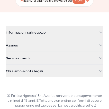
Iscriviti alla nostra newsletter
-10%
Informazioni sul negozio
Azarius
Azarius
Galvaniweg 11
5482 TN Schijndel
Semi di cannabis
Servizio clienti
Nederland
Funghi magici
Info spedizione
support@azarius.com
Smokeshop
Chi siamo & note legali
+31(0)204897914
Politica di reso
Smartshop
Chi è Azarius
Garanzia di qualità
Herbshop
Wiki
Contattaci
Growshop
Blog
🔞
Politica rigorosa 18+. Azarius non vende consapevolmente
FAQ
a minori di 18 anni. Effettuando un ordine confermi di essere
Musica
Informativa sulla privacy
maggiorenne nel tuo paese.
La nostra politica sull'età