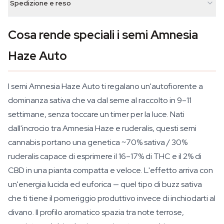
Spedizione e reso
Cosa rende speciali i semi Amnesia
Haze Auto
I semi Amnesia Haze Auto ti regalano un'autofiorente a
dominanza sativa che va dal seme al raccolto in 9–11
settimane, senza toccare un timer per la luce. Nati
dall'incrocio tra Amnesia Haze e ruderalis, questi semi
cannabis portano una genetica ~70% sativa / 30%
ruderalis capace di esprimere il 16–17% di THC e il 2% di
CBD in una pianta compatta e veloce. L'effetto arriva con
un'energia lucida ed euforica — quel tipo di buzz sativa
che ti tiene il pomeriggio produttivo invece di inchiodarti al
divano. Il profilo aromatico spazia tra note terrose,