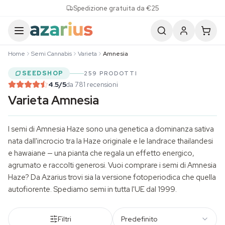
Skip to content
Spedizione gratuita da €25
Home
Semi Cannabis
Varieta
Amnesia
SEEDSHOP
259 PRODOTTI
4.5
/5
da 781 recensioni
Varieta Amnesia
I semi di Amnesia Haze sono una genetica a dominanza sativa
nata dall'incrocio tra la Haze originale e le landrace thailandesi
e hawaiane — una pianta che regala un effetto energico,
agrumato e raccolti generosi. Vuoi comprare i semi di Amnesia
Haze? Da Azarius trovi sia la versione fotoperiodica che quella
autofiorente. Spediamo semi in tutta l'UE dal 1999.
Filtri
Predefinito