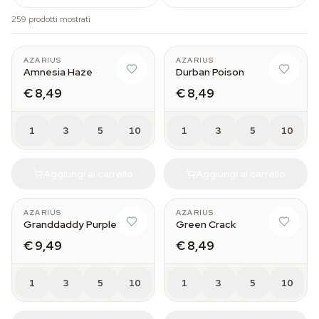
259 prodotti mostrati
AZARIUS
AZARIUS
Amnesia Haze
Durban Poison
€ 8,49
€ 8,49
1
3
5
10
1
3
5
10
Aggiungi al carrello
Aggiungi al carrello
AZARIUS
AZARIUS
Granddaddy Purple
Green Crack
€ 9,49
€ 8,49
1
3
5
10
1
3
5
10