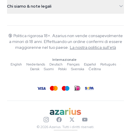
Info spedizione
support@azarius.com
Smokeshop
Chi siamo & note legali
+31(0)204897914
Politica di reso
Smartshop
Chi è Azarius
Garanzia di qualità
Herbshop
Wiki
Contattaci
Growshop
Blog
🔞
Politica rigorosa 18+. Azarius non vende consapevolmente
FAQ
a minori di 18 anni. Effettuando un ordine confermi di essere
Musica
Informativa sulla privacy
maggiorenne nel tuo paese.
La nostra politica sull'età
Scrittori
Internazionale
Linee guida editoriali
English
·
Nederlands
·
Deutsch
·
Français
·
Español
·
Português
·
Dansk
·
Suomi
·
Polski
·
Svenska
·
Čeština
Strumenti e Calcolatori
Promozioni
Mappa del sito
© 2026 Azarius. Tutti i diritti riservati.