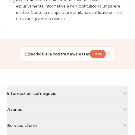
esclusivamente informative e non costituiscono un parere
medico. Consulta un operatore sanitario qualificato prima di
utilizzare qualsiasi sostanza.
Iscriviti alla nostra newsletter
-10%
Informazioni sul negozio
Azarius
Azarius
Galvaniweg 11
5482 TN Schijndel
Semi di cannabis
Servizio clienti
Nederland
Funghi magici