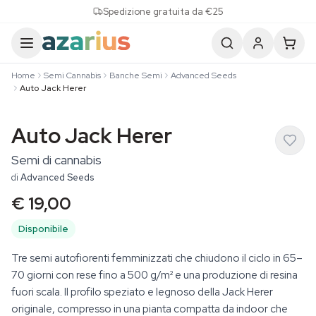
Skip to content
Spedizione gratuita da €25
Home
Semi Cannabis
Banche Semi
Advanced Seeds
Auto Jack Herer
Auto Jack Herer
Semi di cannabis
di
Advanced Seeds
€ 19,00
Disponibile
Tre semi autofiorenti femminizzati che chiudono il ciclo in 65–
70 giorni con rese fino a 500 g/m² e una produzione di resina
fuori scala. Il profilo speziato e legnoso della Jack Herer
originale, compresso in una pianta compatta da indoor che