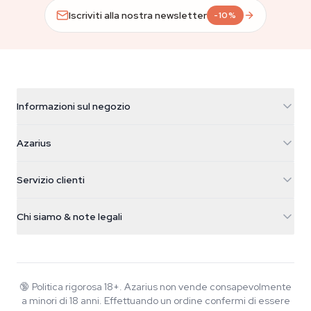
Iscriviti alla nostra newsletter
-10%
Informazioni sul negozio
Azarius
Azarius
Galvaniweg 11
5482 TN Schijndel
Semi di cannabis
Servizio clienti
Nederland
Funghi magici
Info spedizione
support@azarius.com
Smokeshop
Chi siamo & note legali
+31(0)204897914
Politica di reso
Smartshop
Chi è Azarius
Garanzia di qualità
Herbshop
Wiki
Contattaci
Growshop
Blog
🔞
Politica rigorosa 18+. Azarius non vende consapevolmente
FAQ
a minori di 18 anni. Effettuando un ordine confermi di essere
Musica