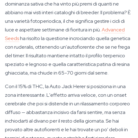
dominanza sativa che ha vinto più premi di quanti ne
abbiano mai visti interi cataloghi di breeder. Il problema? È
una varietà fotoperiodica, il che significa gestire i cicli di
luce e aspettare settimane di fioritura in più.
Advanced
Seeds
ha risolto la questione incrociando quella genetica
con ruderalis, ottenendo un'autofiorente che se ne frega
del timer. Il risultato mantiene intatto il profilo terpenico
speziato e legnoso e quella caratteristica patina di resina
ghiacciata, ma chiude in 65–70 giorni dal seme.
Con il 15% di THC, la Auto Jack Herer si posiziona in una
zona interessante. L'effetto arriva veloce, con un onset
cerebrale che poi si distende in un rilassamento corporeo
diffuso — abbastanza incisivo da farsi sentire, ma senza
inchiodarti al divano per il resto della giornata. Se hai
provato altre autofiorenti e le hai trovate un po' deboli in