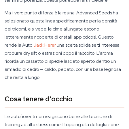
termini di potenza, questa potrebbe farti ricredere.
Ma il vero punto di forza è la resina. Advanced Seeds ha
selezionato questa linea specificamente per la densità
dei tricomi, e si vede: le cime allungate escono
letteralmente ricoperte di cristalli appiccicosi. Questo
rende la Auto
Jack Herer
una scelta solida se ti interessa
produrre dry sift o estrazioni dopo il raccolto. L'aroma
ricorda un cassetto di spezie lasciato aperto dentro un
armadio di cedro — caldo, pepato, con una base legnosa
che resta a lungo.
Cosa tenere d'occhio
Le autofiorenti non reagiscono bene alle tecniche di
training ad alto stress come il topping o la defogliazione