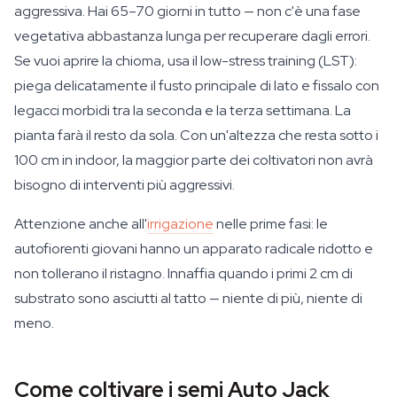
aggressiva. Hai 65–70 giorni in tutto — non c'è una fase
vegetativa abbastanza lunga per recuperare dagli errori.
Se vuoi aprire la chioma, usa il low-stress training (LST):
piega delicatamente il fusto principale di lato e fissalo con
legacci morbidi tra la seconda e la terza settimana. La
pianta farà il resto da sola. Con un'altezza che resta sotto i
100 cm in indoor, la maggior parte dei coltivatori non avrà
bisogno di interventi più aggressivi.
Attenzione anche all'
irrigazione
nelle prime fasi: le
autofiorenti giovani hanno un apparato radicale ridotto e
non tollerano il ristagno. Innaffia quando i primi 2 cm di
substrato sono asciutti al tatto — niente di più, niente di
meno.
Come coltivare i semi Auto Jack