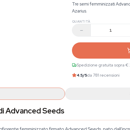
Tre semi femminizzati Advanc
Azarius.
QUANTITÀ
Spedizione gratuita sopra €
4.5
/5
da 781 recensioni
di Advanced Seeds
fiorente femminizzato firmato Advanced Seeds, nato dall'incr