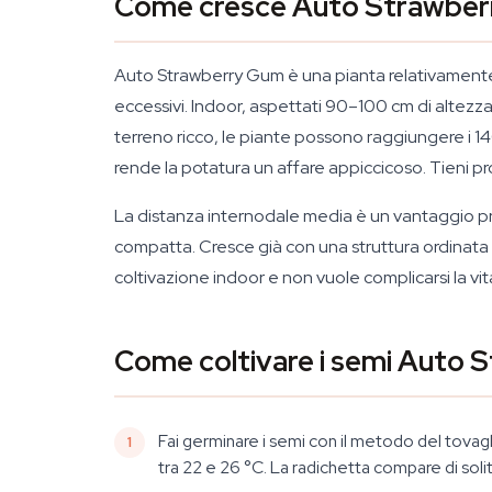
Come cresce Auto Strawberr
Auto Strawberry Gum è una pianta relativamente 
eccessivi. Indoor, aspettati 90–100 cm di altezza
terreno ricco, le piante possono raggiungere i 140
rende la potatura un affare appiccicoso. Tieni pro
La distanza internodale media è un vantaggio pr
compatta. Cresce già con una struttura ordinata c
coltivazione indoor e non vuole complicarsi la vita
Come coltivare i semi Auto
Fai germinare i semi con il metodo del tovag
tra 22 e 26 °C. La radichetta compare di sol