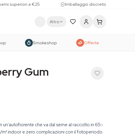
 semi superiori a €25
Imballaggio discreto
Altro
hop
Smokeshop
Offerte
berry Gum
n un'autofiorente che va dal seme al raccolto in 65–
/m² indoor e zero complicazioni con il fotoperiodo.