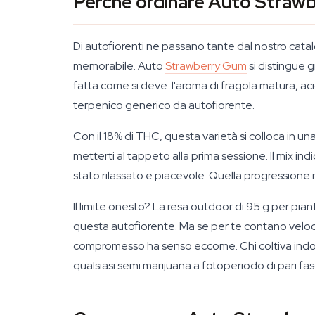
Perché ordinare Auto Strawbe
Di autofiorenti ne passano tante dal nostro catalo
memorabile. Auto
Strawberry Gum
si distingue 
fatta come si deve: l'aroma di fragola matura, ac
terpenico generico da autofiorente.
Con il 18% di THC, questa varietà si colloca in 
metterti al tappeto alla prima sessione. Il mix ind
stato rilassato e piacevole. Quella progressio
Il limite onesto? La resa outdoor di 95 g per pia
questa autofiorente. Ma se per te contano veloci
compromesso ha senso eccome. Chi coltiva indoor
qualsiasi semi marijuana a fotoperiodo di pari fas