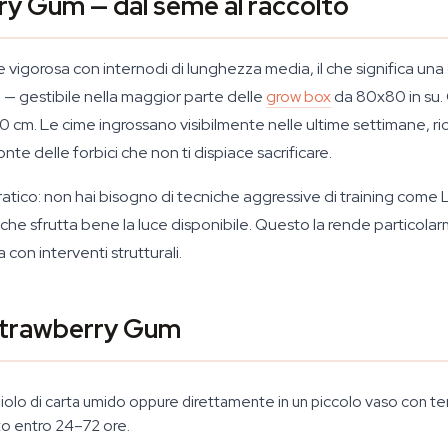
y Gum — dal seme al raccolto
vigorosa con internodi di lunghezza media, il che significa un
 — gestibile nella maggior parte delle
grow box
da 80x80 in su.
 cm. Le cime ingrossano visibilmente nelle ultime settimane, ricop
nte delle forbici che non ti dispiace sacrificare.
atico: non hai bisogno di tecniche aggressive di training come
he sfrutta bene la luce disponibile. Questo la rende particolarm
 con interventi strutturali.
 Strawberry Gum
liolo di carta umido oppure direttamente in un piccolo vaso con te
ito entro 24–72 ore.