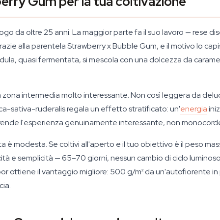
rry Gum per la tua coltivazione
go da oltre 25 anni. La maggior parte fa il suo lavoro — rese dis
grazie alla parentela Strawberry x Bubble Gum, e il motivo lo ca
idula, quasi fermentata, si mescola con una dolcezza da caramella
una zona intermedia molto interessante. Non così leggera da del
ica-sativa-ruderalis regala un effetto stratificato: un'
energia
ini
ne rende l'esperienza genuinamente interessante, non monocord
nta è modesta. Se coltivi all'aperto e il tuo obiettivo è il peso 
tà e semplicità — 65–70 giorni, nessun cambio di ciclo luminoso
 ottiene il vantaggio migliore: 500 g/m² da un'autofiorente in
cia.