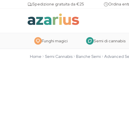
Skip to content
Spedizione gratuita da €25
Ordina entr
Funghi magici
Semi di cannabis
Home
Semi Cannabis
Banche Semi
Advanced S