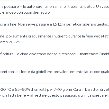
ima possibile — le autofiorenti non amano i trapianti ripetuti. Un vaso
ro e arioso con buon drenaggio.
zio alla fine. Non serve passare a 12/12: la genetica ruderalis gestisc
e, poi aumenta gradualmente i nutrienti durante la fase vegetativa.
 giorno 20–25.
 fioritura. Le cime diventano dense e resinose — mantenere l'umidi
 tricomi con una lente da gioielliere: prevalentemente lattei con qua
0 °C e 55–60% di umidità per 7–10 giorni. Cura in barattoli di vet
cia fatta bene — affrettare questo passaggio significa sprecare la