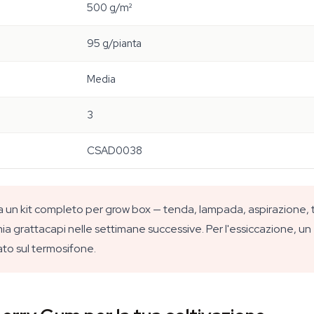
500 g/m²
95 g/pianta
Media
3
CSAD0038
 un kit completo per grow box — tenda, lampada, aspirazione, tutt
mia grattacapi nelle settimane successive. Per l'essiccazione, u
to sul termosifone.