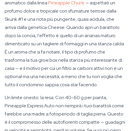
aromatico dalla linea
Pineapple Chunk
— aspettati un
profumo dolce e tropicale con sfumature terrose dalla
Skunk #1 e una nota più pungente, quasi acidula, che
arriva dalla genetica Cheese. Quando apri un barattolo
dopo la concia, l'effetto è quello di un ananas maturo
dimenticato su un tagliere di formaggi in una stanza calda.
È un aroma che si fa notare, il tipo di profumo che
trasforma la tua grow box nella stanza più interessante di
casa — e il motivo per cui un filtro ai carboni attivi non è un
optional ma una necessità, a meno che tu non voglia che
tutto il condominio sappia cosa stai facendo.
Un limite onesto: la resa. Con 40-60 g per pianta,
Pineapple Express Auto non riempirà i tuoi barattoli come
farebbe una madre a fotoperiodo di taglia piena. Questo
è il compromesso delle autofiorenti compatte — guadagni
in velocità e semplicità, perdi in volume. Se vuoi più peso,