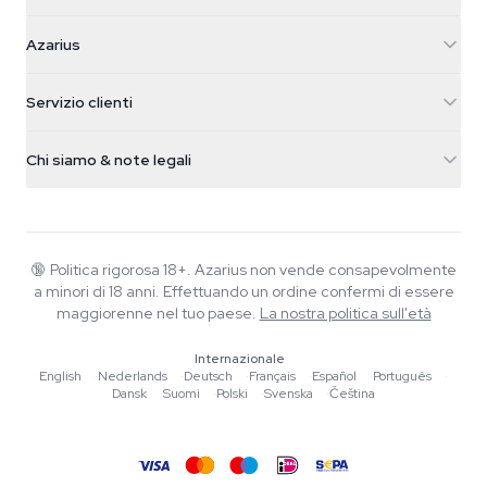
Azarius
Azarius
Galvaniweg 11
5482 TN Schijndel
Semi di cannabis
Servizio clienti
Nederland
Funghi magici
Info spedizione
support@azarius.com
Smokeshop
Chi siamo & note legali
+31(0)204897914
Politica di reso
Smartshop
Chi è Azarius
Garanzia di qualità
Herbshop
Wiki
Contattaci
Growshop
Blog
🔞
Politica rigorosa 18+. Azarius non vende consapevolmente
FAQ
a minori di 18 anni. Effettuando un ordine confermi di essere
Scrittori
Informativa sulla privacy
maggiorenne nel tuo paese.
La nostra politica sull'età
Linee guida editoriali
Internazionale
Strumenti e Calcolatori
English
·
Nederlands
·
Deutsch
·
Français
·
Español
·
Português
·
Dansk
·
Suomi
·
Polski
·
Svenska
·
Čeština
Promozioni
Mappa del sito