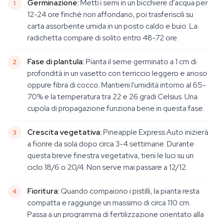
Germinazione:
Metti i semi in un bicchiere d'acqua per
12-24 ore finché non affondano, poi trasferiscili su
carta assorbente umida in un posto caldo e buio. La
radichetta compare di solito entro 48-72 ore.
Fase di plantula:
Pianta il seme germinato a 1 cm di
profondità in un vasetto con terriccio leggero e arioso
oppure fibra di cocco. Mantieni l'umidità intorno al 65-
70% e la temperatura tra 22 e 26 gradi Celsius. Una
cupola di propagazione funziona bene in questa fase.
Crescita vegetativa:
Pineapple Express Auto inizierà
a fiorire da sola dopo circa 3-4 settimane. Durante
questa breve finestra vegetativa, tieni le luci su un
ciclo 18/6 o 20/4. Non serve mai passare a 12/12.
Fioritura:
Quando compaiono i pistilli, la pianta resta
compatta e raggiunge un massimo di circa 110 cm.
Passa a un programma di fertilizzazione orientato alla