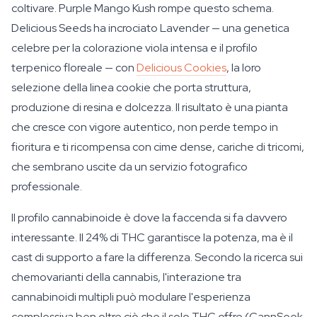
coltivare. Purple Mango Kush rompe questo schema.
Delicious Seeds ha incrociato Lavender — una genetica
celebre per la colorazione viola intensa e il profilo
terpenico floreale — con
Delicious Cookies
, la loro
selezione della linea cookie che porta struttura,
produzione di resina e dolcezza. Il risultato è una pianta
che cresce con vigore autentico, non perde tempo in
fioritura e ti ricompensa con cime dense, cariche di tricomi,
che sembrano uscite da un servizio fotografico
professionale.
Il profilo cannabinoide è dove la faccenda si fa davvero
interessante. Il 24% di THC garantisce la potenza, ma è il
cast di supporto a fare la differenza. Secondo la ricerca sui
chemovarianti della cannabis, l'interazione tra
cannabinoidi multipli può modulare l'esperienza
complessiva ben oltre ciò che il solo THC offre (CannSeek,