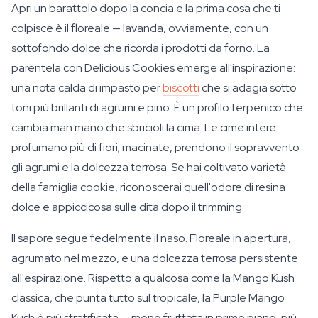
Apri un barattolo dopo la concia e la prima cosa che ti
colpisce è il floreale — lavanda, ovviamente, con un
sottofondo dolce che ricorda i prodotti da forno. La
parentela con Delicious Cookies emerge all'inspirazione:
una nota calda di impasto per
biscotti
che si adagia sotto
toni più brillanti di agrumi e pino. È un profilo terpenico che
cambia man mano che sbricioli la cima. Le cime intere
profumano più di fiori; macinate, prendono il sopravvento
gli agrumi e la dolcezza terrosa. Se hai coltivato varietà
della famiglia cookie, riconoscerai quell'odore di resina
dolce e appiccicosa sulle dita dopo il trimming.
Il sapore segue fedelmente il naso. Floreale in apertura,
agrumato nel mezzo, e una dolcezza terrosa persistente
all'espirazione. Rispetto a qualcosa come la Mango Kush
classica, che punta tutto sul tropicale, la Purple Mango
Kush è più stratificata — meno fruttata in primo piano, più