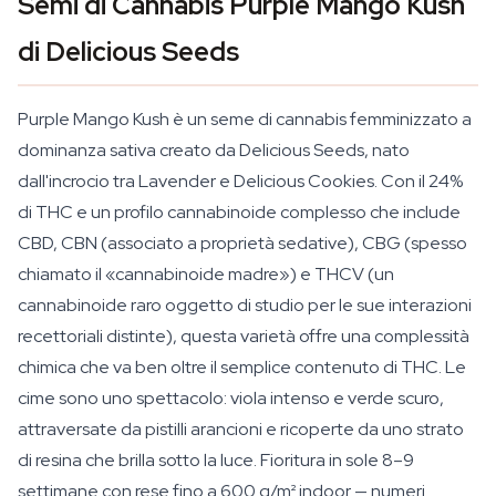
Semi di Cannabis Purple Mango Kush
di Delicious Seeds
Purple Mango Kush è un seme di cannabis femminizzato a
dominanza sativa creato da Delicious Seeds, nato
dall'incrocio tra Lavender e Delicious Cookies. Con il 24%
di THC e un profilo cannabinoide complesso che include
CBD, CBN (associato a proprietà sedative), CBG (spesso
chiamato il «cannabinoide madre») e THCV (un
cannabinoide raro oggetto di studio per le sue interazioni
recettoriali distinte), questa varietà offre una complessità
chimica che va ben oltre il semplice contenuto di THC. Le
cime sono uno spettacolo: viola intenso e verde scuro,
attraversate da pistilli arancioni e ricoperte da uno strato
di resina che brilla sotto la luce. Fioritura in sole 8–9
settimane con rese fino a 600 g/m² indoor — numeri