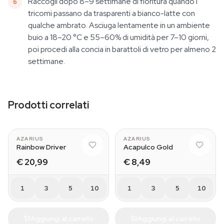
Raccogli dopo 8–9 settimane di fioritura quando i
tricomi passano da trasparenti a bianco-latte con
qualche ambrato. Asciuga lentamente in un ambiente
buio a 18–20 °C e 55–60% di umidità per 7–10 giorni,
poi procedi alla concia in barattoli di vetro per almeno 2
settimane.
Prodotti correlati
AZARIUS
AZARIUS
Rainbow Driver
Acapulco Gold
€ 20,99
€ 8,49
1
3
5
10
1
3
5
10
Aggiungi al carrello
Aggiungi al carrello