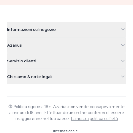
Informazioni sul negozio
Azarius
Azarius
Galvaniweg 11
5482 TN Schijndel
Semi di cannabis
Servizio clienti
Nederland
Funghi magici
Info spedizione
support@azarius.com
Smokeshop
Chi siamo & note legali
+31(0)204897914
Politica di reso
Smartshop
Chi è Azarius
Garanzia di qualità
Herbshop
Wiki
Contattaci
Growshop
Blog
🔞
Politica rigorosa 18+. Azarius non vende consapevolmente
FAQ
a minori di 18 anni. Effettuando un ordine confermi di essere
Musica
Informativa sulla privacy
maggiorenne nel tuo paese.
La nostra politica sull'età
Scrittori
Internazionale