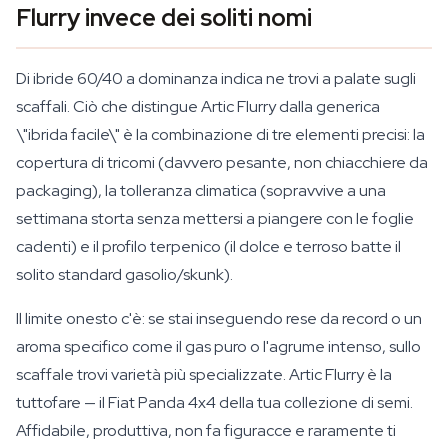
Flurry invece dei soliti nomi
Di ibride 60/40 a dominanza indica ne trovi a palate sugli
scaffali. Ciò che distingue Artic Flurry dalla generica
\"ibrida facile\" è la combinazione di tre elementi precisi: la
copertura di tricomi (davvero pesante, non chiacchiere da
packaging), la tolleranza climatica (sopravvive a una
settimana storta senza mettersi a piangere con le foglie
cadenti) e il profilo terpenico (il dolce e terroso batte il
solito standard gasolio/skunk).
Il limite onesto c'è: se stai inseguendo rese da record o un
aroma specifico come il gas puro o l'agrume intenso, sullo
scaffale trovi varietà più specializzate. Artic Flurry è la
tuttofare — il Fiat Panda 4x4 della tua collezione di semi.
Affidabile, produttiva, non fa figuracce e raramente ti