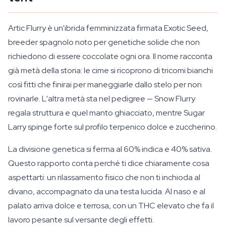
Artic Flurry è un'ibrida femminizzata firmata Exotic Seed,
breeder spagnolo noto per genetiche solide che non
richiedono di essere coccolate ogni ora. Il nome racconta
già metà della storia: le cime si ricoprono di tricomi bianchi
così fitti che finirai per maneggiarle dallo stelo per non
rovinarle. L'altra metà sta nel pedigree — Snow Flurry
regala struttura e quel manto ghiacciato, mentre Sugar
Larry spinge forte sul profilo terpenico dolce e zuccherino.
La divisione genetica si ferma al 60% indica e 40% sativa.
Questo rapporto conta perché ti dice chiaramente cosa
aspettarti: un rilassamento fisico che non ti inchioda al
divano, accompagnato da una testa lucida. Al naso e al
palato arriva dolce e terrosa, con un THC elevato che fa il
lavoro pesante sul versante degli effetti.