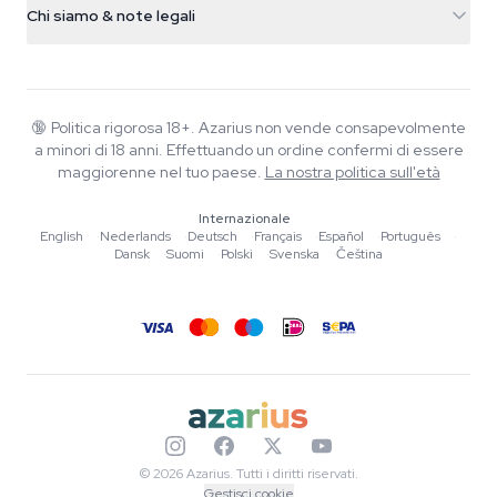
Smokeshop
Chi siamo & note legali
+31(0)204897914
Politica di reso
Smartshop
Chi è Azarius
Garanzia di qualità
Herbshop
Wiki
Contattaci
Growshop
Blog
🔞
Politica rigorosa 18+. Azarius non vende consapevolmente
FAQ
a minori di 18 anni. Effettuando un ordine confermi di essere
Musica
Informativa sulla privacy
maggiorenne nel tuo paese.
La nostra politica sull'età
Scrittori
Internazionale
Linee guida editoriali
English
·
Nederlands
·
Deutsch
·
Français
·
Español
·
Português
·
Dansk
·
Suomi
·
Polski
·
Svenska
·
Čeština
Strumenti e Calcolatori
Promozioni
Mappa del sito
© 2026 Azarius. Tutti i diritti riservati.
Gestisci cookie