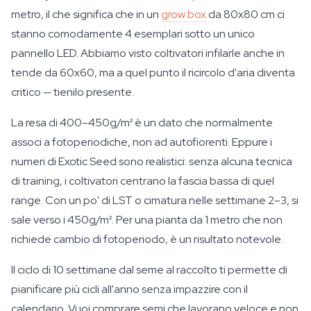
metro, il che significa che in un
grow box
da 80x80 cm ci
stanno comodamente 4 esemplari sotto un unico
pannello LED. Abbiamo visto coltivatori infilarle anche in
tende da 60x60, ma a quel punto il ricircolo d'aria diventa
critico — tienilo presente.
La resa di 400–450g/m² è un dato che normalmente
associ a fotoperiodiche, non ad autofiorenti. Eppure i
numeri di Exotic Seed sono realistici: senza alcuna tecnica
di training, i coltivatori centrano la fascia bassa di quel
range. Con un po' di LST o cimatura nelle settimane 2–3, si
sale verso i 450g/m². Per una pianta da 1 metro che non
richiede cambio di fotoperiodo, è un risultato notevole.
Il ciclo di 10 settimane dal seme al raccolto ti permette di
pianificare più cicli all'anno senza impazzire con il
calendario. Vuoi comprare semi che lavorano veloce e non