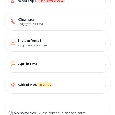
WhatsApp
Torniamo presto
Chiamaci
+31(0)204897914
Invia un’email
support@azarius.com
Apri le FAQ
Chiedi A
i
zu
In arrivo
Avviso medico.
Questi contenuti hanno finalità