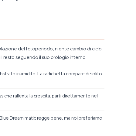
olazione del fotoperiodo, niente cambio di ciclo
 il resto seguendo il suo orologio interno.
bstrato inumidito. La radichetta compare di solito
ss che rallenta la crescita: parti direttamente nel
e la Blue Dream'matic regge bene, ma noi preferiamo