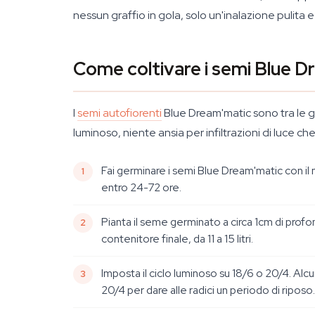
nessun graffio in gola, solo un'inalazione pulita 
Come coltivare i semi Blue 
I
semi autofiorenti
Blue Dream'matic sono tra le ge
luminoso, niente ansia per infiltrazioni di luce ch
Fai germinare i semi Blue Dream'matic con il
entro 24-72 ore.
Pianta il seme germinato a circa 1cm di profond
contenitore finale, da 11 a 15 litri.
Imposta il ciclo luminoso su 18/6 o 20/4. Alc
20/4 per dare alle radici un periodo di riposo.