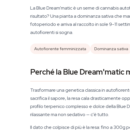
La Blue Dream'matic è un seme di cannabis autofi
risultato? Una pianta a dominanza sativa che manti
fotoperiodo e arriva al raccolto in sole 9-11 se
autofiorenti si sogna.
Autofiorente femminizzata
Dominanza sativa
Perché la Blue Dream'matic m
Trasformare una genetica classica in autofiorente 
sacrifica il sapore, la resa cala drasticamente o
profilo terpenico complesso e dolce della Blue Dr
rilassante ma non sedativo — c'è tutto.
Il dato che colpisce di più è la resa: fino a 300g