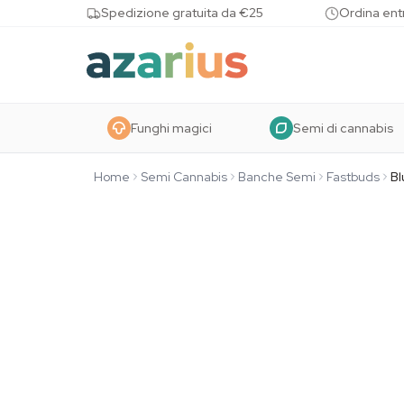
Skip to content
Spedizione gratuita da €25
Ordina entr
Funghi magici
Semi di cannabis
Home
Semi Cannabis
Banche Semi
Fastbuds
B