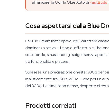
affiancare, la Gorilla Glue Auto di
FastBuds
h
Cosa aspettarsi dalla Blue D
La Blue Dream'matic riproduce il carattere classi
dominanza sativa — il tipo di effetto in cui hai an
sottofondo, smussando gli spigoli senza appesant
tra funzionalità e piacere.
Sulla resa, una precisazione onesta: 300g per pia
realisticamente tra 150 e 200g — che per un'autofi
dei 300g. Le cime sono dense, ricoperte di resina 
Prodotti correlati