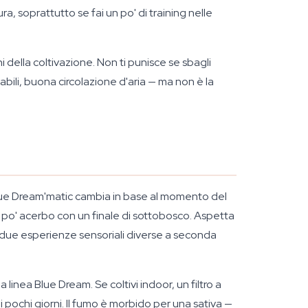
, soprattutto se fai un po' di training nelle
della coltivazione. Non ti punisce se sbagli
bili, buona circolazione d'aria — ma non è la
 Blue Dream'matic cambia in base al momento del
n po' acerbo con un finale di sottobosco. Aspetta
a, due esperienze sensoriali diverse a seconda
 linea Blue Dream. Se coltivi indoor, un filtro a
 pochi giorni. Il fumo è morbido per una sativa —