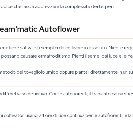
e dolce che lascia apprezzare la complessità dei terpeni.
Dream'matic Autoflower
netiche sativa più semplici da coltivare in assoluto. Niente reg
e possano causare ermafroditismo. Pianti il seme, dai luce e lei fa
 metodo del tovagliolo umido oppure piantali direttamente in un su
ità nel vaso definitivo. Con le autofiorenti, il trapianto causa stre
uni coltivatori usano 24 ore di luce continua per le autofiorenti, 