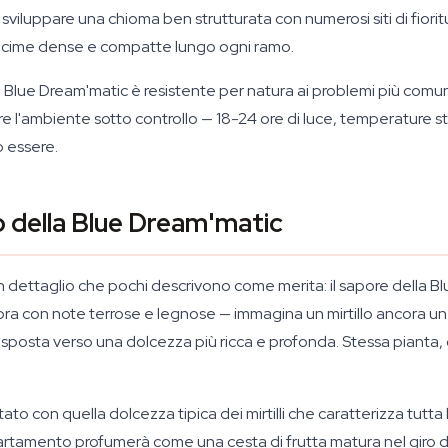
luppare una chioma ben strutturata con numerosi siti di fioritura
on cime dense e compatte lungo ogni ramo.
lue Dream'matic è resistente per natura ai problemi più comuni 
 l'ambiente sotto controllo — 18-24 ore di luce, temperature sta
 essere.
o della Blue Dream'matic
un dettaglio che pochi descrivono come merita: il sapore della
aspra con note terrose e legnose — immagina un mirtillo ancora u
o si sposta verso una dolcezza più ricca e profonda. Stessa piant
to con quella dolcezza tipica dei mirtilli che caratterizza tutta la
ppartamento profumerà come una cesta di frutta matura nel giro di