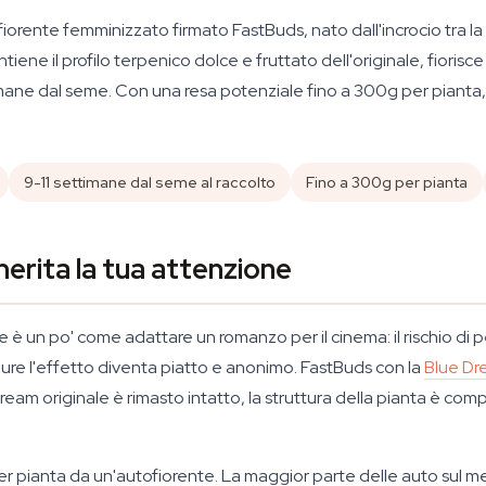
orente femminizzato firmato FastBuds, nato dall'incrocio tra la
ene il profilo terpenico dolce e fruttato dell'originale, fiorisc
ttimane dal seme. Con una resa potenziale fino a 300g per pianta
9-11 settimane dal seme al raccolto
Fino a 300g per pianta
erita la tua attenzione
è un po' come adattare un romanzo per il cinema: il rischio di pe
ppure l'effetto diventa piatto e anonimo. FastBuds con la
Blue D
eam originale è rimasto intatto, la struttura della pianta è comp
 per pianta da un'autofiorente. La maggior parte delle auto sul me