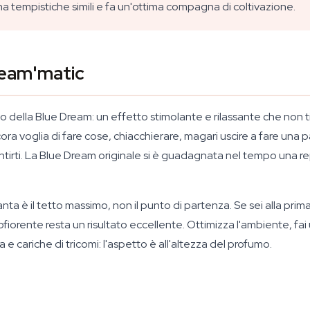
a tempistiche simili e fa un'ottima compagna di coltivazione.
ream'matic
co della Blue Dream: un effetto stimolante e rilassante che non t
cora voglia di fare cose, chiacchierare, magari uscire a fare una p
irti. La Blue Dream originale si è guadagnata nel tempo una re
nta è il tetto massimo, non il punto di partenza. Se sei alla pri
orente resta un risultato eccellente. Ottimizza l'ambiente, fai un
e cariche di tricomi: l'aspetto è all'altezza del profumo.