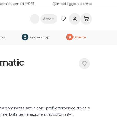
 semi superiori a €25
Imballaggio discreto
Altro
hop
Smokeshop
Offerte
'matic
 a dominanza sativa con il profilo terpenico dolce e
nale. Dalla germinazione al raccolto in 9-11