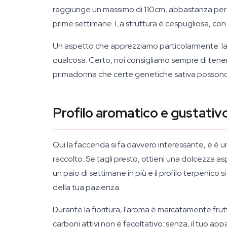
raggiunge un massimo di 110cm, abbastanza per svi
prime settimane. La struttura è cespugliosa, c
Un aspetto che apprezziamo particolarmente: la B
qualcosa. Certo, noi consigliamo sempre di tenere
primadonna che certe genetiche sativa possono
Profilo aromatico e gustativ
Qui la faccenda si fa davvero interessante, e è 
raccolto. Se tagli presto, ottieni una dolcezza 
un paio di settimane in più e il profilo terpenic
della tua pazienza.
Durante la fioritura, l'aroma è marcatamente frutta
carboni attivi non è facoltativo: senza, il tuo a