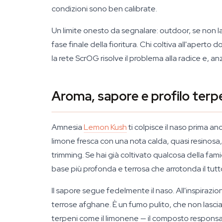
condizioni sono ben calibrate.
Un limite onesto da segnalare: outdoor, se non la
fase finale della fioritura. Chi coltiva all'aper
la rete ScrOG risolve il problema alla radice e, a
Aroma, sapore e profilo ter
Amnesia
Lemon Kush
ti colpisce il naso prima anc
limone fresca con una nota calda, quasi resinosa, d
trimming. Se hai già coltivato qualcosa della fa
base più profonda e terrosa che arrotonda il tutt
Il sapore segue fedelmente il naso. All'inspirazi
terrose afghane. È un fumo pulito, che non lasc
terpeni come il limonene — il composto responsa