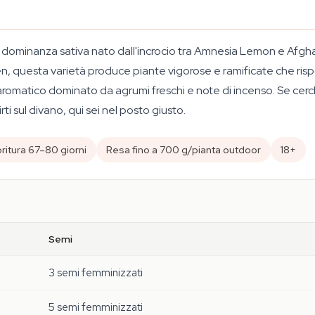
ominanza sativa nato dall'incrocio tra Amnesia Lemon e Afghan 
, questa varietà produce piante vigorose e ramificate che ris
romatico dominato da agrumi freschi e note di incenso. Se cerc
ti sul divano, qui sei nel posto giusto.
oritura 67–80 giorni
Resa fino a 700 g/pianta outdoor
18+
Semi
3 semi femminizzati
5 semi femminizzati