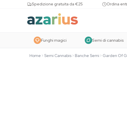
Skip to content
Spedizione gratuita da €25
Ordina entr
Funghi magici
Semi di cannabis
Home
Semi Cannabis
Banche Semi
Garden Of G