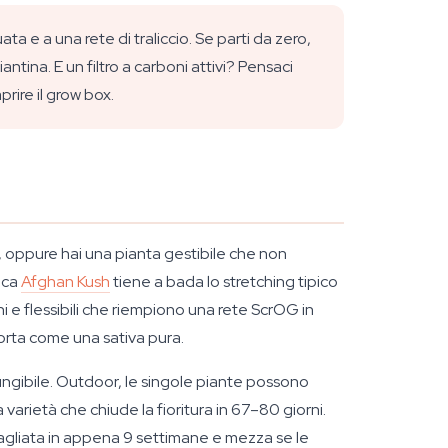
 e a una rete di traliccio. Se parti da zero,
ntina. E un filtro a carboni attivi? Pensaci
rire il grow box.
hi, oppure hai una pianta gestibile che non
ica
Afghan Kush
tiene a bada lo stretching tipico
i e flessibili che riempiono una rete ScrOG in
orta come una sativa pura.
iungibile. Outdoor, le singole piante possono
arietà che chiude la fioritura in 67–80 giorni.
tagliata in appena 9 settimane e mezza se le