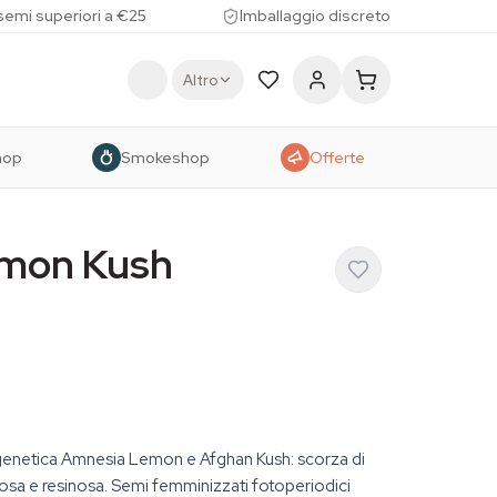
 semi superiori a €25
Imballaggio discreto
Altro
hop
Smokeshop
Offerte
mon Kush
genetica Amnesia Lemon e Afghan Kush: scorza di
rosa e resinosa. Semi femminizzati fotoperiodici