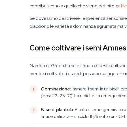
contribuiscono a quello che viene definito «
effe
Se dovessimo descrivere l'esperienza sensoriale
piacciono le varietà a dominanza agrumata ma vu
Come coltivare i semi Amne
Garden of Green ha selezionato questa cultivar pe
mentre i coltivatori esperti possono spingere le 
Germinazione:
Immergi i semi in un bicchier
(circa 22–25 °C). La radichetta emerge di so
Fase di plantula:
Pianta il seme germinato a 
la luce delicata — un ciclo 18/6 sotto una C