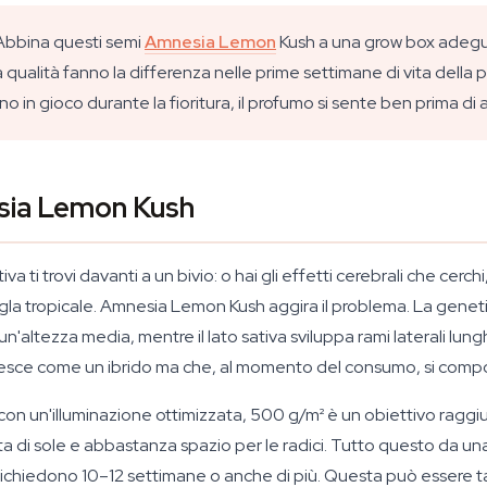
Abbina questi semi
Amnesia Lemon
Kush a una grow box adeguata
qualità fanno la differenza nelle prime settimane di vita della pia
in gioco durante la fioritura, il profumo si sente ben prima di ap
esia Lemon Kush
a ti trovi davanti a un bivio: o hai gli effetti cerebrali che cerc
ungla tropicale. Amnesia Lemon Kush aggira il problema. La genet
altezza media, mentre il lato sativa sviluppa rami laterali lungh
cresce come un ibrido ma che, al momento del consumo, si comp
or, con un'illuminazione ottimizzata, 500 g/m² è un obiettivo ragg
di sole e abbastanza spazio per le radici. Tutto questo da una v
ia richiedono 10–12 settimane o anche di più. Questa può essere 