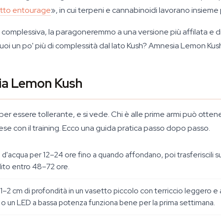
tto entourage
», in cui terpeni e cannabinoidi lavorano insieme
 complessiva, la paragoneremmo a una versione più affilata e 
oi un po' più di complessità dal lato Kush? Amnesia Lemon Kus
sia Lemon Kush
r essere tollerante, e si vede. Chi è alle prime armi può ottener
rese con il training. Ecco una guida pratica passo dopo passo.
e d'acqua per 12–24 ore fino a quando affondano, poi trasferiscili 
lito entro 48–72 ore.
1–2 cm di profondità in un vasetto piccolo con terriccio leggero e
FL o un LED a bassa potenza funziona bene per la prima settimana.