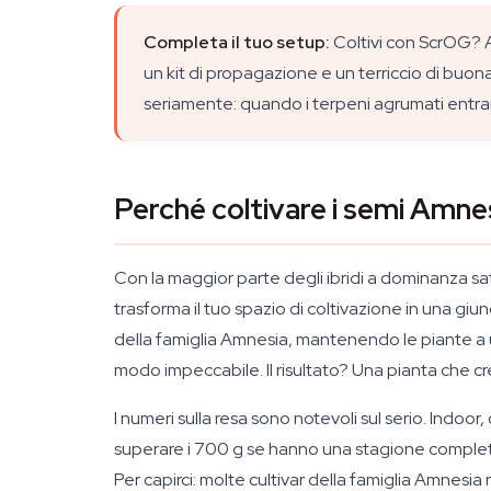
Completa il tuo setup:
Coltivi con ScrOG? 
un kit di propagazione e un terriccio di buona 
seriamente: quando i terpeni agrumati entrano 
Perché coltivare i semi Amn
Con la maggior parte degli ibridi a dominanza sativ
trasforma il tuo spazio di coltivazione in una gi
della famiglia Amnesia, mantenendo le piante a un'
modo impeccabile. Il risultato? Una pianta che 
I numeri sulla resa sono notevoli sul serio. Indo
superare i 700 g se hanno una stagione completa 
Per capirci: molte cultivar della famiglia Amnes