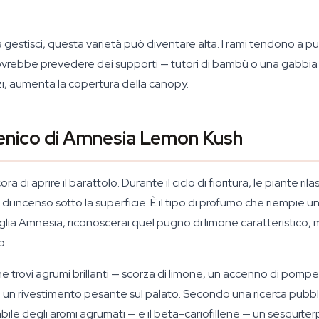
 gestisci, questa varietà può diventare alta. I rami tendono a pu
to dovrebbe prevedere dei supporti — tutori di bambù o una gabbi
nzi, aumenta la copertura della canopy.
penico di Amnesia Lemon Kush
ora di aprire il barattolo. Durante il ciclo di fioritura, le piante
i incenso sotto la superficie. È il tipo di profumo che riempie una
miglia Amnesia, riconoscerai quel pugno di limone caratteristico
o.
one trovi agrumi brillanti — scorza di limone, un accenno di po
ia un rivestimento pesante sul palato. Secondo una ricerca pu
bile degli aromi agrumati — e il beta-cariofillene — un sesqui