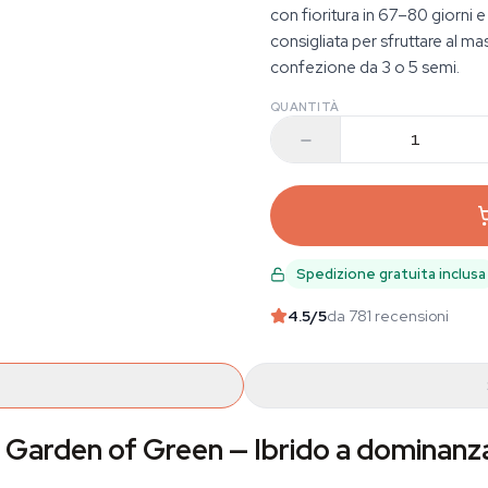
con fioritura in 67–80 giorni
consigliata per sfruttare al m
confezione da 3 o 5 semi.
QUANTITÀ
Spedizione gratuita inclusa
4.5
/5
da 781 recensioni
Garden of Green — Ibrido a dominanza