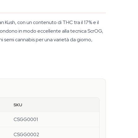
Kush, con un contenuto di THC tra il 17% e il
pondono in modo eccellente alla tecnica ScrOG,
hi semi cannabis per una varietà da giorno,
SKU
CSGG0001
CSGG0002