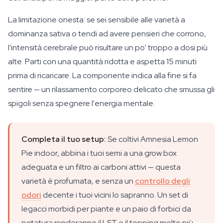
La limitazione onesta: se sei sensibile alle varietà a
dominanza sativa o tendi ad avere pensieri che corrono,
l'intensità cerebrale può risultare un po' troppo a dosi più
alte. Parti con una quantità ridotta e aspetta 15 minuti
prima di ricaricare. La componente indica alla fine si fa
sentire — un rilassamento corporeo delicato che smussa gli
spigoli senza spegnere l'energia mentale.
Completa il tuo setup:
Se coltivi Amnesia Lemon
Pie indoor, abbina i tuoi semi a una grow box
adeguata e un filtro ai carboni attivi — questa
varietà è profumata, e senza un
controllo degli
odori
decente i tuoi vicini lo sapranno. Un set di
legacci morbidi per piante e un paio di forbici da
potatura renderanno il LST e il topping molto più