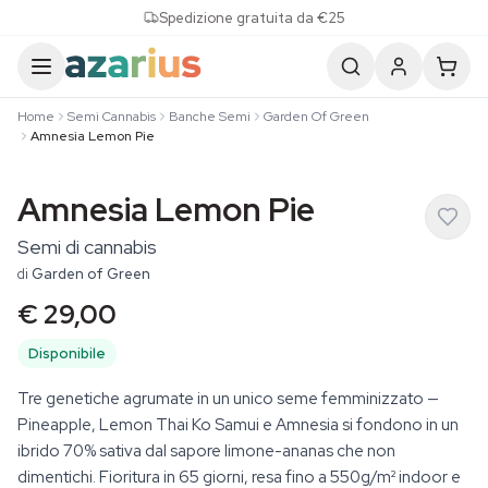
Skip to content
Spedizione gratuita da €25
Home
Semi Cannabis
Banche Semi
Garden Of Green
Amnesia Lemon Pie
Amnesia Lemon Pie
Semi di cannabis
di
Garden of Green
€ 29,00
Disponibile
Tre genetiche agrumate in un unico seme femminizzato —
Pineapple, Lemon Thai Ko Samui e Amnesia si fondono in un
ibrido 70% sativa dal sapore limone-ananas che non
dimentichi. Fioritura in 65 giorni, resa fino a 550g/m² indoor e