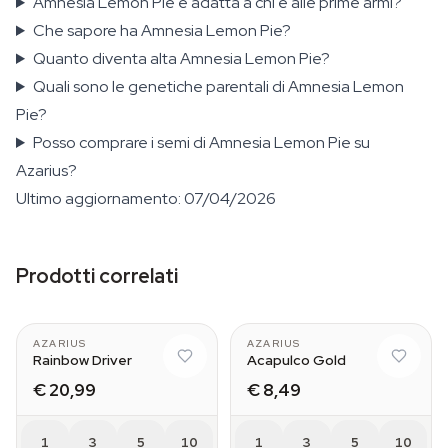
Amnesia Lemon Pie è adatta a chi è alle prime armi?
Che sapore ha Amnesia Lemon Pie?
Quanto diventa alta Amnesia Lemon Pie?
Quali sono le genetiche parentali di Amnesia Lemon
Pie?
Posso comprare i semi di Amnesia Lemon Pie su
Azarius?
Ultimo aggiornamento: 07/04/2026
Prodotti correlati
AZARIUS
AZARIUS
Rainbow Driver
Acapulco Gold
€ 20,99
€ 8,49
1
3
5
10
1
3
5
10