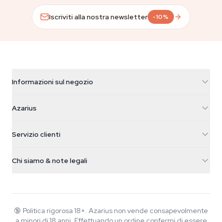
Iscriviti alla nostra newsletter
-10%
Informazioni sul negozio
Azarius
Azarius
Galvaniweg 11
5482 TN Schijndel
Semi di cannabis
Servizio clienti
Nederland
Funghi magici
Info spedizione
support@azarius.com
Smokeshop
Chi siamo & note legali
+31(0)204897914
Politica di reso
Smartshop
Chi è Azarius
Garanzia di qualità
Herbshop
Wiki
Contattaci
Growshop
Blog
🔞
Politica rigorosa 18+. Azarius non vende consapevolmente
FAQ
a minori di 18 anni. Effettuando un ordine confermi di essere