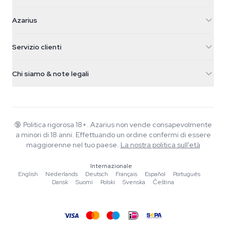
Azarius
Azarius
Galvaniweg 11
5482 TN Schijndel
Semi di cannabis
Servizio clienti
Nederland
Funghi magici
Info spedizione
support@azarius.com
Smokeshop
Chi siamo & note legali
+31(0)204897914
Politica di reso
Smartshop
Chi è Azarius
Garanzia di qualità
Herbshop
Wiki
Contattaci
Growshop
Blog
🔞
Politica rigorosa 18+. Azarius non vende consapevolmente
FAQ
a minori di 18 anni. Effettuando un ordine confermi di essere
Musica
Informativa sulla privacy
maggiorenne nel tuo paese.
La nostra politica sull'età
Scrittori
Internazionale
Linee guida editoriali
English
·
Nederlands
·
Deutsch
·
Français
·
Español
·
Português
·
Dansk
·
Suomi
·
Polski
·
Svenska
·
Čeština
Strumenti e Calcolatori
Promozioni
Mappa del sito