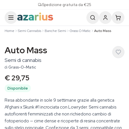
Skip to content
Spedizione gratuita da €25
Home
Semi Cannabis
Banche Semi
Grass O Matic
Auto Mass
Auto Mass
Semi di cannabis
di
Grass-O-Matic
€ 29,75
Disponibile
Resa abbondante in sole 9 settimane grazie alla genetica
Afghani x Skunk #1 incrociata con Lowryder. Semi cannabis
autofiorenti femminizzati che non richiedono cambio di
fotoperiodo — cime dense e ricoperte di resina concentrate
sullo stelo principale. Confezione da 3 semi, compatibile con