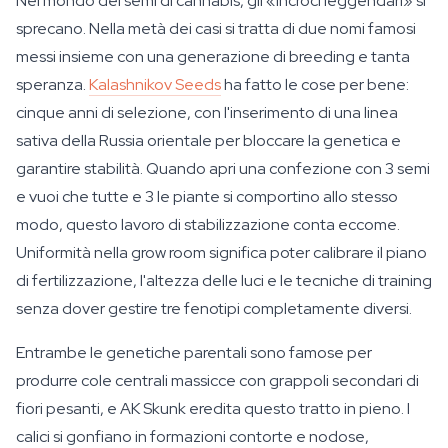
Nel mondo dei semi di cannabis, gli «incroci leggendari» si
sprecano. Nella metà dei casi si tratta di due nomi famosi
messi insieme con una generazione di breeding e tanta
speranza.
Kalashnikov Seeds
ha fatto le cose per bene:
cinque anni di selezione, con l'inserimento di una linea
sativa della Russia orientale per bloccare la genetica e
garantire stabilità. Quando apri una confezione con 3 semi
e vuoi che tutte e 3 le piante si comportino allo stesso
modo, questo lavoro di stabilizzazione conta eccome.
Uniformità nella grow room significa poter calibrare il piano
di fertilizzazione, l'altezza delle luci e le tecniche di training
senza dover gestire tre fenotipi completamente diversi.
Entrambe le genetiche parentali sono famose per
produrre cole centrali massicce con grappoli secondari di
fiori pesanti, e AK Skunk eredita questo tratto in pieno. I
calici si gonfiano in formazioni contorte e nodose,