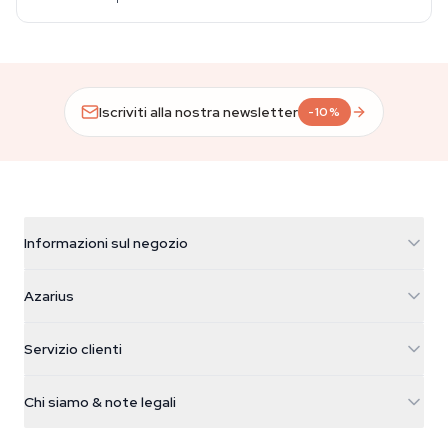
Iscriviti alla nostra newsletter
-10%
Informazioni sul negozio
Azarius
Azarius
Galvaniweg 11
5482 TN Schijndel
Semi di cannabis
Servizio clienti
Nederland
Funghi magici
Info spedizione
support@azarius.com
Smokeshop
Chi siamo & note legali
+31(0)204897914
Politica di reso
Smartshop
Chi è Azarius
Garanzia di qualità