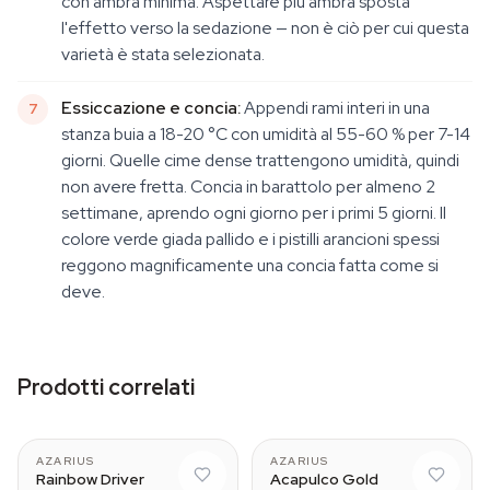
con ambra minima. Aspettare più ambra sposta
l'effetto verso la sedazione — non è ciò per cui questa
varietà è stata selezionata.
Essiccazione e concia:
Appendi rami interi in una
stanza buia a 18-20 °C con umidità al 55-60 % per 7-14
giorni. Quelle cime dense trattengono umidità, quindi
non avere fretta. Concia in barattolo per almeno 2
settimane, aprendo ogni giorno per i primi 5 giorni. Il
colore verde giada pallido e i pistilli arancioni spessi
reggono magnificamente una concia fatta come si
deve.
Prodotti correlati
AZARIUS
AZARIUS
Rainbow Driver
Acapulco Gold