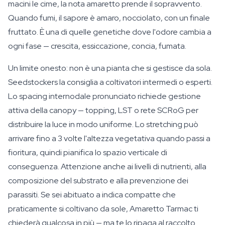
macini le cime, la nota amaretto prende il sopravvento.
Quando fumi, il sapore è amaro, nocciolato, con un finale
fruttato. È una di quelle genetiche dove l'odore cambia a
ogni fase — crescita, essiccazione, concia, fumata.
Un limite onesto: non è una pianta che si gestisce da sola.
Seedstockers la consiglia a coltivatori intermedi o esperti.
Lo spacing internodale pronunciato richiede gestione
attiva della canopy — topping, LST o rete SCRoG per
distribuire la luce in modo uniforme. Lo stretching può
arrivare fino a 3 volte l'altezza vegetativa quando passi a
fioritura, quindi pianifica lo spazio verticale di
conseguenza. Attenzione anche ai livelli di nutrienti, alla
composizione del substrato e alla prevenzione dei
parassiti. Se sei abituato a indica compatte che
praticamente si coltivano da sole, Amaretto Tarmac ti
chiederà qualcosa in più — ma te lo ripaga al raccolto.