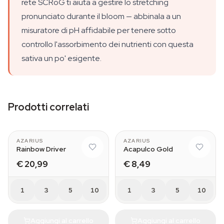
rete SCRoG ti aiuta a gestire lo stretching
pronunciato durante il bloom — abbinala a un
misuratore di pH affidabile per tenere sotto
controllo l'assorbimento dei nutrienti con questa
sativa un po' esigente.
Prodotti correlati
AZARIUS
AZARIUS
Rainbow Driver
Acapulco Gold
€ 20,99
€ 8,49
1
3
5
10
1
3
5
10
Aggiungi al carrello
Aggiungi al carrello