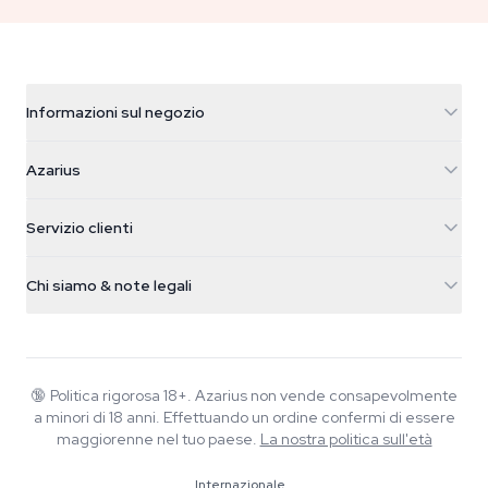
Informazioni sul negozio
Azarius
Azarius
Galvaniweg 11
5482 TN Schijndel
Semi di cannabis
Servizio clienti
Nederland
Funghi magici
Info spedizione
support@azarius.com
Smokeshop
Chi siamo & note legali
+31(0)204897914
Politica di reso
Smartshop
Chi è Azarius
Garanzia di qualità
Herbshop
Wiki
Contattaci
Growshop
Blog
🔞
Politica rigorosa 18+. Azarius non vende consapevolmente
FAQ
a minori di 18 anni. Effettuando un ordine confermi di essere
Musica
Informativa sulla privacy
maggiorenne nel tuo paese.
La nostra politica sull'età
Scrittori
Internazionale