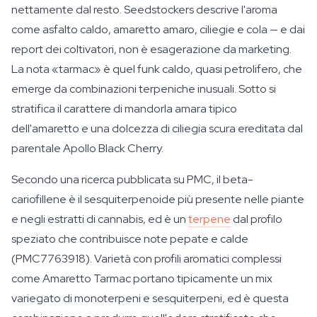
nettamente dal resto. Seedstockers descrive l'aroma
come asfalto caldo, amaretto amaro, ciliegie e cola — e dai
report dei coltivatori, non è esagerazione da marketing.
La nota «tarmac» è quel funk caldo, quasi petrolifero, che
emerge da combinazioni terpeniche inusuali. Sotto si
stratifica il carattere di mandorla amara tipico
dell'amaretto e una dolcezza di ciliegia scura ereditata dal
parentale Apollo Black Cherry.
Secondo una ricerca pubblicata su PMC, il beta-
cariofillene è il sesquiterpenoide più presente nelle piante
e negli estratti di cannabis, ed è un
terpene
dal profilo
speziato che contribuisce note pepate e calde
(PMC7763918). Varietà con profili aromatici complessi
come Amaretto Tarmac portano tipicamente un mix
variegato di monoterpeni e sesquiterpeni, ed è questa