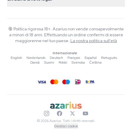
+31(0)204897914
Politica di reso
Smartshop
Chi è Azarius
Garanzia di qualità
Herbshop
Wiki
Contattaci
Growshop
Blog
🔞
Politica rigorosa 18+. Azarius non vende consapevolmente
FAQ
a minori di 18 anni. Effettuando un ordine confermi di essere
Musica
Informativa sulla privacy
maggiorenne nel tuo paese.
La nostra politica sull'età
Scrittori
Internazionale
Linee guida editoriali
English
·
Nederlands
·
Deutsch
·
Français
·
Español
·
Português
·
Dansk
·
Suomi
·
Polski
·
Svenska
·
Čeština
Strumenti e Calcolatori
Promozioni
Mappa del sito
© 2026 Azarius. Tutti i diritti riservati.
Gestisci cookie