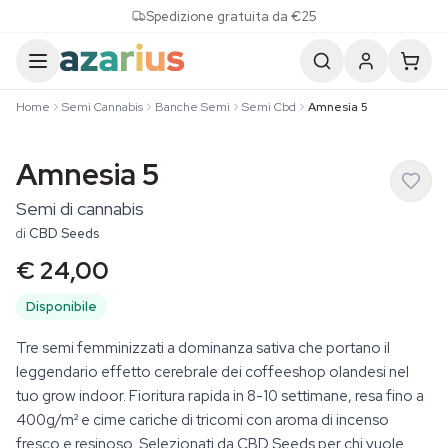
Skip to content
Spedizione gratuita da €25
Home
Semi Cannabis
Banche Semi
Semi Cbd
Amnesia 5
Amnesia 5
Semi di cannabis
di
CBD Seeds
€ 24,00
Disponibile
Tre semi femminizzati a dominanza sativa che portano il
leggendario effetto cerebrale dei coffeeshop olandesi nel
tuo grow indoor. Fioritura rapida in 8-10 settimane, resa fino a
400g/m² e cime cariche di tricomi con aroma di incenso
fresco e resinoso. Selezionati da CBD Seeds per chi vuole