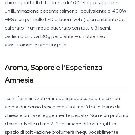
chioma piatta. Il dato di resa di 400g/m² presuppone
un'illuminazione decente (almeno l'equivalente di 400W
HPS o un pannello LED di buon livello) e un ambiente ben
calibrato. In un metro quadrato con tutti e 3 i semi,
parliamo di circa 130g per pianta — un obiettivo
assolutamente raggiungibile.
Aroma, Sapore e l'Esperienza
Amnesia
I semi femminizzati Amnesia 5 producono cime con un
aroma di incenso fresco che sta a metà tra l'olibano da
chiesa e un haze leggermente pepato. Non è un profumo
discreto. Nelle ultime 2–3 settimane di fioritura, il tuo
spazio di coltivazione profumerà inequivocabilmente