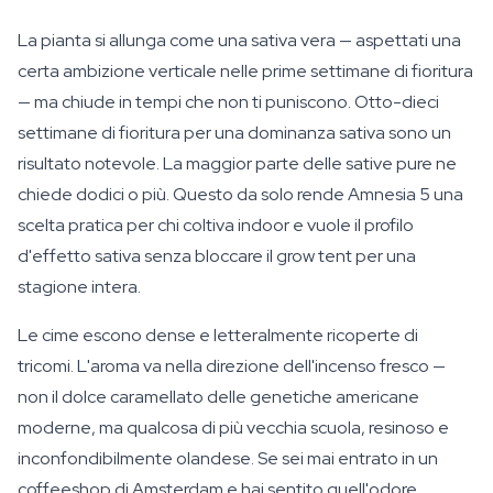
La pianta si allunga come una sativa vera — aspettati una
certa ambizione verticale nelle prime settimane di fioritura
— ma chiude in tempi che non ti puniscono. Otto-dieci
settimane di fioritura per una dominanza sativa sono un
risultato notevole. La maggior parte delle sative pure ne
chiede dodici o più. Questo da solo rende Amnesia 5 una
scelta pratica per chi coltiva indoor e vuole il profilo
d'effetto sativa senza bloccare il grow tent per una
stagione intera.
Le cime escono dense e letteralmente ricoperte di
tricomi. L'aroma va nella direzione dell'incenso fresco —
non il dolce caramellato delle genetiche americane
moderne, ma qualcosa di più vecchia scuola, resinoso e
inconfondibilmente olandese. Se sei mai entrato in un
coffeeshop di Amsterdam e hai sentito quell'odore