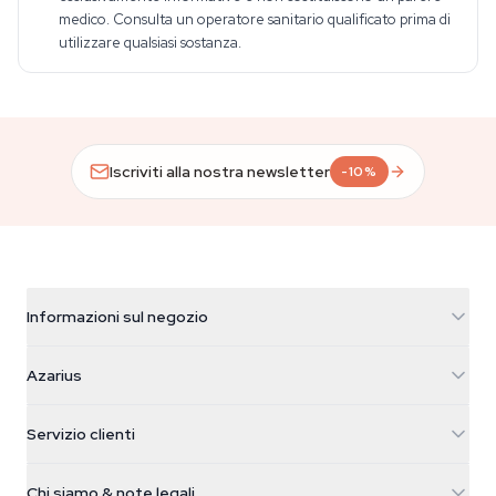
medico. Consulta un operatore sanitario qualificato prima di
utilizzare qualsiasi sostanza.
Iscriviti alla nostra newsletter
-10%
Informazioni sul negozio
Azarius
Azarius
Galvaniweg 11
5482 TN Schijndel
Semi di cannabis
Servizio clienti
Nederland
Funghi magici
Info spedizione
support@azarius.com
Smokeshop
Chi siamo & note legali