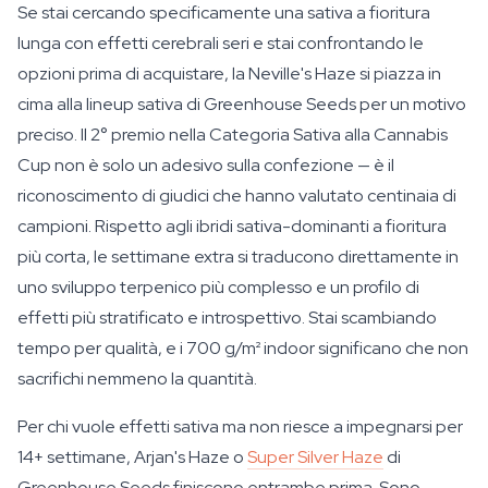
Se stai cercando specificamente una sativa a fioritura
lunga con effetti cerebrali seri e stai confrontando le
opzioni prima di acquistare, la Neville's Haze si piazza in
cima alla lineup sativa di Greenhouse Seeds per un motivo
preciso. Il 2° premio nella Categoria Sativa alla Cannabis
Cup non è solo un adesivo sulla confezione — è il
riconoscimento di giudici che hanno valutato centinaia di
campioni. Rispetto agli ibridi sativa-dominanti a fioritura
più corta, le settimane extra si traducono direttamente in
uno sviluppo terpenico più complesso e un profilo di
effetti più stratificato e introspettivo. Stai scambiando
tempo per qualità, e i 700 g/m² indoor significano che non
sacrifichi nemmeno la quantità.
Per chi vuole effetti sativa ma non riesce a impegnarsi per
14+ settimane, Arjan's Haze o
Super Silver Haze
di
Greenhouse Seeds finiscono entrambe prima. Sono