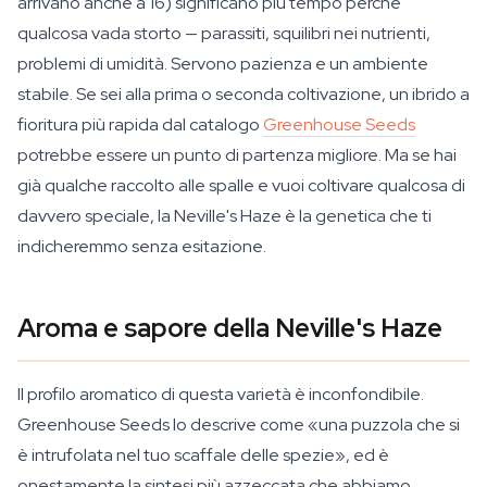
arrivano anche a 16) significano più tempo perché
qualcosa vada storto — parassiti, squilibri nei nutrienti,
problemi di umidità. Servono pazienza e un ambiente
stabile. Se sei alla prima o seconda coltivazione, un ibrido a
fioritura più rapida dal catalogo
Greenhouse Seeds
potrebbe essere un punto di partenza migliore. Ma se hai
già qualche raccolto alle spalle e vuoi coltivare qualcosa di
davvero speciale, la Neville's Haze è la genetica che ti
indicheremmo senza esitazione.
Aroma e sapore della Neville's Haze
Il profilo aromatico di questa varietà è inconfondibile.
Greenhouse Seeds lo descrive come «una puzzola che si
è intrufolata nel tuo scaffale delle spezie», ed è
onestamente la sintesi più azzeccata che abbiamo