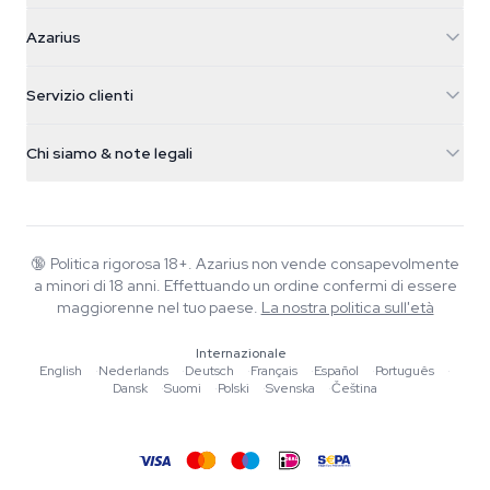
Azarius
Azarius
Galvaniweg 11
5482 TN Schijndel
Semi di cannabis
Servizio clienti
Nederland
Funghi magici
Info spedizione
support@azarius.com
Smokeshop
Chi siamo & note legali
+31(0)204897914
Politica di reso
Smartshop
Chi è Azarius
Garanzia di qualità
Herbshop
Wiki
Contattaci
Growshop
Blog
🔞
Politica rigorosa 18+. Azarius non vende consapevolmente
FAQ
a minori di 18 anni. Effettuando un ordine confermi di essere
Scrittori
Informativa sulla privacy
maggiorenne nel tuo paese.
La nostra politica sull'età
Linee guida editoriali
Internazionale
Strumenti e Calcolatori
English
·
Nederlands
·
Deutsch
·
Français
·
Español
·
Português
·
Dansk
·
Suomi
·
Polski
·
Svenska
·
Čeština
Promozioni
Mappa del sito