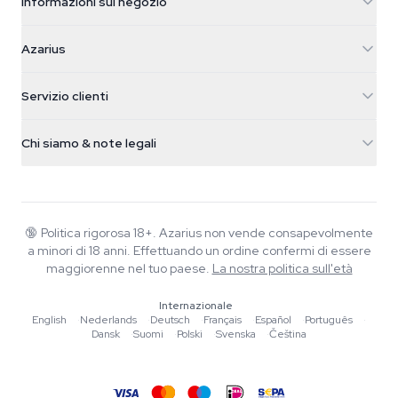
Informazioni sul negozio
Azarius
Azarius
Galvaniweg 11
5482 TN Schijndel
Semi di cannabis
Servizio clienti
Nederland
Funghi magici
Info spedizione
support@azarius.com
Smokeshop
Chi siamo & note legali
+31(0)204897914
Politica di reso
Smartshop
Chi è Azarius
Garanzia di qualità
Herbshop
Wiki
Contattaci
Growshop
Blog
🔞
Politica rigorosa 18+. Azarius non vende consapevolmente
FAQ
a minori di 18 anni. Effettuando un ordine confermi di essere
Musica
Informativa sulla privacy
maggiorenne nel tuo paese.
La nostra politica sull'età
Scrittori
Internazionale
Linee guida editoriali
English
·
Nederlands
·
Deutsch
·
Français
·
Español
·
Português
·
Dansk
·
Suomi
·
Polski
·
Svenska
·
Čeština
Strumenti e Calcolatori
Promozioni
Mappa del sito