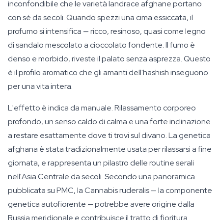
inconfondibile che le varietà landrace afghane portano
con sé da secoli. Quando spezzi una cima essiccata, il
profumo si intensifica — ricco, resinoso, quasi come legno
di sandalo mescolato a cioccolato fondente. Il fumo è
denso e morbido, riveste il palato senza asprezza. Questo
è il profilo aromatico che gli amanti dell'hashish inseguono
per una vita intera.
L'effetto è indica da manuale. Rilassamento corporeo
profondo, un senso caldo di calma e una forte inclinazione
a restare esattamente dove ti trovi sul divano. La genetica
afghana è stata tradizionalmente usata per rilassarsi a fine
giornata, e rappresenta un pilastro delle routine serali
nell'Asia Centrale da secoli. Secondo una panoramica
pubblicata su PMC, la Cannabis ruderalis — la componente
genetica autofiorente — potrebbe avere origine dalla
Russia meridionale e contribuisce il tratto di fioritura