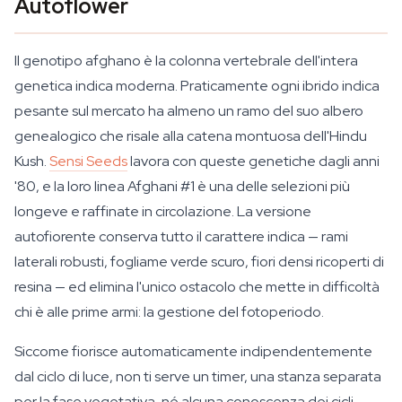
Autoflower
Il genotipo afghano è la colonna vertebrale dell'intera
genetica indica moderna. Praticamente ogni ibrido indica
pesante sul mercato ha almeno un ramo del suo albero
genealogico che risale alla catena montuosa dell'Hindu
Kush.
Sensi Seeds
lavora con queste genetiche dagli anni
'80, e la loro linea Afghani #1 è una delle selezioni più
longeve e raffinate in circolazione. La versione
autofiorente conserva tutto il carattere indica — rami
laterali robusti, fogliame verde scuro, fiori densi ricoperti di
resina — ed elimina l'unico ostacolo che mette in difficoltà
chi è alle prime armi: la gestione del fotoperiodo.
Siccome fiorisce automaticamente indipendentemente
dal ciclo di luce, non ti serve un timer, una stanza separata
per la fase vegetativa, né alcuna conoscenza dei cicli