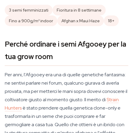
3 semi femminizzati
Fioritura in 8 settimane
Fino a 900g/m² indoor
Afghan x Maui Haze
18+
Perché ordinare i semi Afgooey per la
tua grow room
Per anni, l'Afgooey era una di quelle genetiche fantasma:
ne sentivi parlare nei forum, qualcuno giurava di averla
provata, ma per metterci le mani sopra dovevi conoscere il
coltivatore giusto al momento giusto. Il merito di
Strain
Hunters
è stato prendere quella genetica clone-only e
trasformarla in un seme che puoi comprare e far
germogliare a casa tua. Quello che ottieni è un ibrido con
la struttura compatta di un'indica afghana e l'effetto