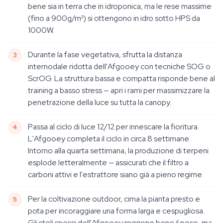
bene sia in terra che in idroponica, ma le rese massime
(fino a 900g/m²) si ottengono in idro sotto HPS da
1000W.
Durante la fase vegetativa, sfrutta la distanza
internodale ridotta dell'Afgooey con tecniche SOG o
ScrOG. La struttura bassa e compatta risponde bene al
training a basso stress — apri i rami per massimizzare la
penetrazione della luce su tutta la canopy.
Passa al ciclo di luce 12/12 per innescare la fioritura.
L'Afgooey completa il ciclo in circa 8 settimane.
Intorno alla quarta settimana, la produzione di terpeni
esplode letteralmente — assicurati che il filtro a
carboni attivi e l'estrattore siano già a pieno regime.
Per la coltivazione outdoor, cima la pianta presto e
pota per incoraggiare una forma larga e cespugliosa.
Gli steli spessi dell'Afgooey reggono bene il peso, ma