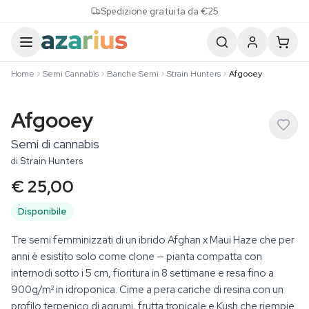
Skip to content
Spedizione gratuita da €25
Home
Semi Cannabis
Banche Semi
Strain Hunters
Afgooey
Afgooey
Semi di cannabis
di
Strain Hunters
€ 25,00
Disponibile
Tre semi femminizzati di un ibrido Afghan x Maui Haze che per
anni è esistito solo come clone — pianta compatta con
internodi sotto i 5 cm, fioritura in 8 settimane e resa fino a
900g/m² in idroponica. Cime a pera cariche di resina con un
profilo terpenico di agrumi, frutta tropicale e Kush che riempie