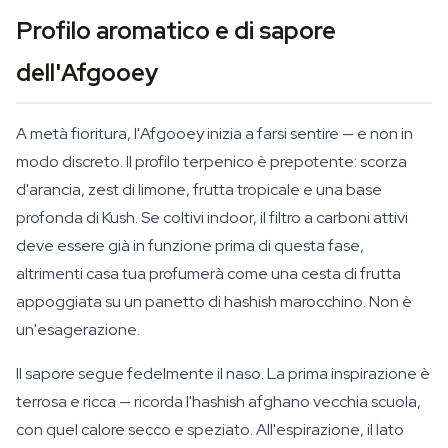
Profilo aromatico e di sapore
dell'Afgooey
A metà fioritura, l'Afgooey inizia a farsi sentire — e non in
modo discreto. Il profilo terpenico è prepotente: scorza
d'arancia, zest di limone, frutta tropicale e una base
profonda di Kush. Se coltivi indoor, il filtro a carboni attivi
deve essere già in funzione prima di questa fase,
altrimenti casa tua profumerà come una cesta di frutta
appoggiata su un panetto di hashish marocchino. Non è
un'esagerazione.
Il sapore segue fedelmente il naso. La prima inspirazione è
terrosa e ricca — ricorda l'hashish afghano vecchia scuola,
con quel calore secco e speziato. All'espirazione, il lato