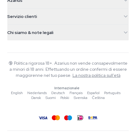
Azarius
Galvaniweg 11
5482 TN Schijndel
Semi di cannabis
Servizio clienti
Nederland
Funghi magici
Info spedizione
support@azarius.com
Smokeshop
Chi siamo & note legali
+31(0)204897914
Politica di reso
Smartshop
Chi è Azarius
Garanzia di qualità
Herbshop
Wiki
Contattaci
Growshop
Blog
🔞
Politica rigorosa 18+. Azarius non vende consapevolmente
FAQ
a minori di 18 anni. Effettuando un ordine confermi di essere
Musica
Informativa sulla privacy
maggiorenne nel tuo paese.
La nostra politica sull'età
Scrittori
Internazionale
Linee guida editoriali
English
·
Nederlands
·
Deutsch
·
Français
·
Español
·
Português
·
Dansk
·
Suomi
·
Polski
·
Svenska
·
Čeština
Strumenti e Calcolatori
Promozioni
Mappa del sito