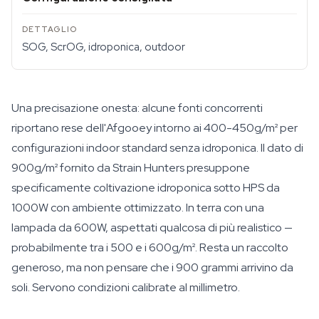
SOG, ScrOG, idroponica, outdoor
Una precisazione onesta: alcune fonti concorrenti
riportano rese dell'Afgooey intorno ai 400-450g/m² per
configurazioni indoor standard senza idroponica. Il dato di
900g/m² fornito da Strain Hunters presuppone
specificamente coltivazione idroponica sotto HPS da
1000W con ambiente ottimizzato. In terra con una
lampada da 600W, aspettati qualcosa di più realistico —
probabilmente tra i 500 e i 600g/m². Resta un raccolto
generoso, ma non pensare che i 900 grammi arrivino da
soli. Servono condizioni calibrate al millimetro.