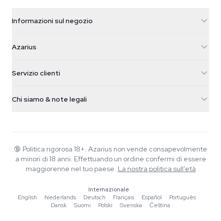
Informazioni sul negozio
Azarius
Azarius
Galvaniweg 11
5482 TN Schijndel
Semi di cannabis
Servizio clienti
Nederland
Funghi magici
Info spedizione
support@azarius.com
Smokeshop
Chi siamo & note legali
+31(0)204897914
Politica di reso
Smartshop
Chi è Azarius
Garanzia di qualità
Herbshop
Wiki
Contattaci
Growshop
Blog
🔞
Politica rigorosa 18+. Azarius non vende consapevolmente
FAQ
a minori di 18 anni. Effettuando un ordine confermi di essere
Musica
Informativa sulla privacy
maggiorenne nel tuo paese.
La nostra politica sull'età
Scrittori
Internazionale
Linee guida editoriali
English
·
Nederlands
·
Deutsch
·
Français
·
Español
·
Português
·
Dansk
·
Suomi
·
Polski
·
Svenska
·
Čeština
Strumenti e Calcolatori