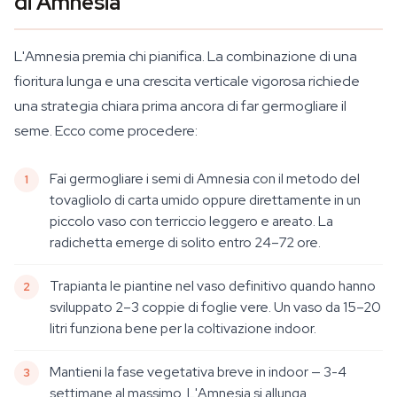
di Amnesia
L'Amnesia premia chi pianifica. La combinazione di una
fioritura lunga e una crescita verticale vigorosa richiede
una strategia chiara prima ancora di far germogliare il
seme. Ecco come procedere:
Fai germogliare i semi di Amnesia con il metodo del
tovagliolo di carta umido oppure direttamente in un
piccolo vaso con terriccio leggero e areato. La
radichetta emerge di solito entro 24–72 ore.
Trapianta le piantine nel vaso definitivo quando hanno
sviluppato 2–3 coppie di foglie vere. Un vaso da 15–20
litri funziona bene per la coltivazione indoor.
Mantieni la fase vegetativa breve in indoor — 3-4
settimane al massimo. L'Amnesia si allunga