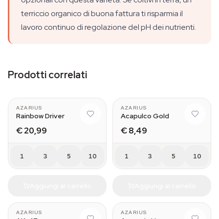
terriccio organico di buona fattura ti risparmia il
lavoro continuo di regolazione del pH dei nutrienti.
Prodotti correlati
AZARIUS
AZARIUS
Rainbow Driver
Acapulco Gold
€ 20,99
€ 8,49
1
3
5
10
1
3
5
10
Aggiungi al carrello
Aggiungi al carrello
AZARIUS
AZARIUS