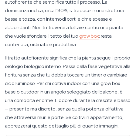
autofiorente che semplifica tutto il processo. La
dominanza indica, circa l'80%, si traduce in una struttura
bassa e tozza, con internodi corti e cime spesse e
abbondanti. Non ti ritroverai a lottare contro una pianta
che vuole sfondare il tetto del tuo
grow box
: resta
contenuta, ordinata e produttiva.
Il tratto autofiorente significa che la pianta segue il proprio
orologio biologico interno. Passa dalla fase vegetativa alla
fioritura senza che tu debba toccare un timer o cambiare
ciclo luminoso. Per chi coltiva indoor con una grow box
base o outdoor in un angolo soleggiato del balcone, è
una comodità enorme. L'odore durante la crescita è basso
— presente ma discreto, senza quella potenza olfattiva
che attraversa muri e porte. Se coltivi in appartamento,
apprezzerai questo dettaglio più di quanto immagini.