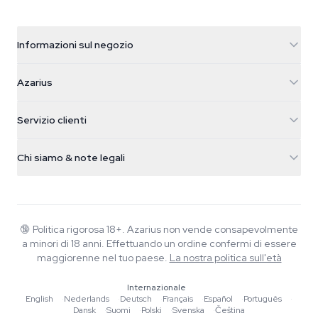
Informazioni sul negozio
Azarius
Azarius
Galvaniweg 11
5482 TN Schijndel
Semi di cannabis
Servizio clienti
Nederland
Funghi magici
Info spedizione
support@azarius.com
Smokeshop
Chi siamo & note legali
+31(0)204897914
Politica di reso
Smartshop
Chi è Azarius
Garanzia di qualità
Herbshop
Wiki
Contattaci
Growshop
Blog
🔞
Politica rigorosa 18+. Azarius non vende consapevolmente
FAQ
a minori di 18 anni. Effettuando un ordine confermi di essere
Musica
Informativa sulla privacy
maggiorenne nel tuo paese.
La nostra politica sull'età
Scrittori
Internazionale
Linee guida editoriali
English
·
Nederlands
·
Deutsch
·
Français
·
Español
·
Português
·
Dansk
·
Suomi
·
Polski
·
Svenska
·
Čeština
Strumenti e Calcolatori