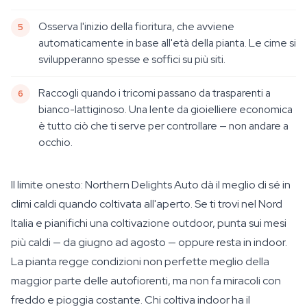
Osserva l'inizio della fioritura, che avviene
automaticamente in base all'età della pianta. Le cime si
svilupperanno spesse e soffici su più siti.
Raccogli quando i tricomi passano da trasparenti a
bianco-lattiginoso. Una lente da gioielliere economica
è tutto ciò che ti serve per controllare — non andare a
occhio.
Il limite onesto: Northern Delights Auto dà il meglio di sé in
climi caldi quando coltivata all'aperto. Se ti trovi nel Nord
Italia e pianifichi una coltivazione outdoor, punta sui mesi
più caldi — da giugno ad agosto — oppure resta in indoor.
La pianta regge condizioni non perfette meglio della
maggior parte delle autofiorenti, ma non fa miracoli con
freddo e pioggia costante. Chi coltiva indoor ha il