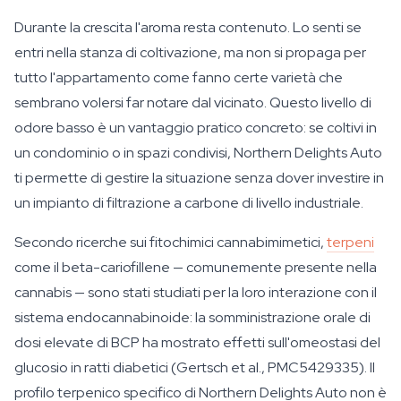
Durante la crescita l'aroma resta contenuto. Lo senti se
entri nella stanza di coltivazione, ma non si propaga per
tutto l'appartamento come fanno certe varietà che
sembrano volersi far notare dal vicinato. Questo livello di
odore basso è un vantaggio pratico concreto: se coltivi in
un condominio o in spazi condivisi, Northern Delights Auto
ti permette di gestire la situazione senza dover investire in
un impianto di filtrazione a carbone di livello industriale.
Secondo ricerche sui fitochimici cannabimimetici,
terpeni
come il beta-cariofillene — comunemente presente nella
cannabis — sono stati studiati per la loro interazione con il
sistema endocannabinoide: la somministrazione orale di
dosi elevate di BCP ha mostrato effetti sull'omeostasi del
glucosio in ratti diabetici (Gertsch et al., PMC5429335). Il
profilo terpenico specifico di Northern Delights Auto non è