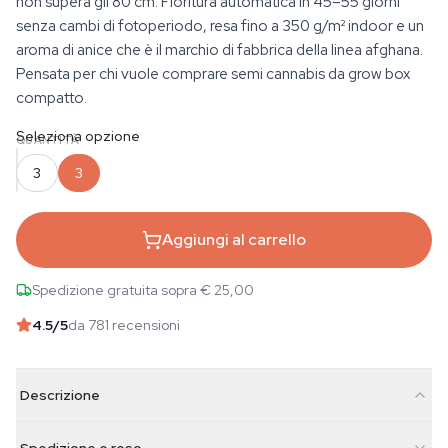
non supera gli 80 cm. Fioritura automatica in 45–55 giorni
senza cambi di fotoperiodo, resa fino a 350 g/m² indoor e un
aroma di anice che è il marchio di fabbrica della linea afghana.
Pensata per chi vuole comprare semi cannabis da grow box
compatto.
Seleziona opzione
QUANTITÀ
3
3
Aggiungi al carrello
Spedizione gratuita sopra € 25,00
4.5
/5
da 781 recensioni
Descrizione