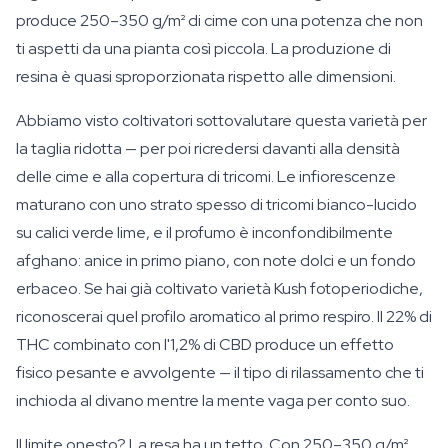
produce 250–350 g/m² di cime con una potenza che non
ti aspetti da una pianta così piccola. La produzione di
resina è quasi sproporzionata rispetto alle dimensioni.
Abbiamo visto coltivatori sottovalutare questa varietà per
la taglia ridotta — per poi ricredersi davanti alla densità
delle cime e alla copertura di tricomi. Le infiorescenze
maturano con uno strato spesso di tricomi bianco-lucido
su calici verde lime, e il profumo è inconfondibilmente
afghano: anice in primo piano, con note dolci e un fondo
erbaceo. Se hai già coltivato varietà Kush fotoperiodiche,
riconoscerai quel profilo aromatico al primo respiro. Il 22% di
THC combinato con l'1,2% di CBD produce un effetto
fisico pesante e avvolgente — il tipo di rilassamento che ti
inchioda al divano mentre la mente vaga per conto suo.
Il limite onesto? La resa ha un tetto. Con 250–350 g/m²