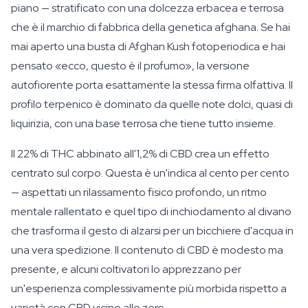
piano — stratificato con una dolcezza erbacea e terrosa
che è il marchio di fabbrica della genetica afghana. Se hai
mai aperto una busta di Afghan Kush fotoperiodica e hai
pensato «ecco, questo è il profumo», la versione
autofiorente porta esattamente la stessa firma olfattiva. Il
profilo terpenico è dominato da quelle note dolci, quasi di
liquirizia, con una base terrosa che tiene tutto insieme.
Il 22% di THC abbinato all'1,2% di CBD crea un effetto
centrato sul corpo. Questa è un'indica al cento per cento
— aspettati un rilassamento fisico profondo, un ritmo
mentale rallentato e quel tipo di inchiodamento al divano
che trasforma il gesto di alzarsi per un bicchiere d'acqua in
una vera spedizione. Il contenuto di CBD è modesto ma
presente, e alcuni coltivatori lo apprezzano per
un'esperienza complessivamente più morbida rispetto a
varietà con CBD vicino allo zero.