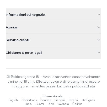
Informazioni sul negozio
Azarius
Azarius
Galvaniweg 11
5482 TN Schijndel
Semi di cannabis
Servizio clienti
Nederland
Funghi magici
Info spedizione
support@azarius.com
Smokeshop
Chi siamo & note legali
+31(0)204897914
Politica di reso
Smartshop
Chi è Azarius
Garanzia di qualità
Herbshop
Wiki
Contattaci
Growshop
Blog
🔞
Politica rigorosa 18+. Azarius non vende consapevolmente
FAQ
a minori di 18 anni. Effettuando un ordine confermi di essere
Musica
Informativa sulla privacy
maggiorenne nel tuo paese.
La nostra politica sull'età
Scrittori
Internazionale
Linee guida editoriali
English
·
Nederlands
·
Deutsch
·
Français
·
Español
·
Português
·
Dansk
·
Suomi
·
Polski
·
Svenska
·
Čeština
Strumenti e Calcolatori