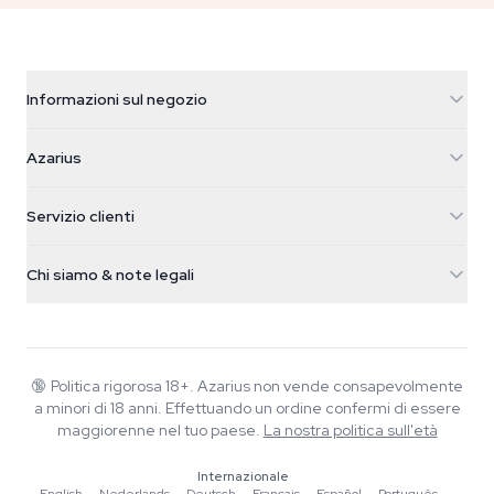
Informazioni sul negozio
Azarius
Azarius
Galvaniweg 11
5482 TN Schijndel
Semi di cannabis
Servizio clienti
Nederland
Funghi magici
Info spedizione
support@azarius.com
Smokeshop
Chi siamo & note legali
+31(0)204897914
Politica di reso
Smartshop
Chi è Azarius
Garanzia di qualità
Herbshop
Wiki
Contattaci
Growshop
Blog
🔞
Politica rigorosa 18+. Azarius non vende consapevolmente
FAQ
a minori di 18 anni. Effettuando un ordine confermi di essere
Musica
Informativa sulla privacy
maggiorenne nel tuo paese.
La nostra politica sull'età
Scrittori
Internazionale
Linee guida editoriali