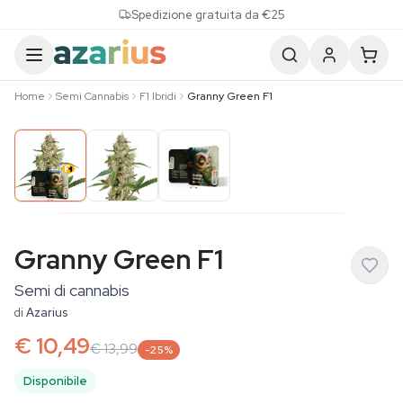
Skip to content
Spedizione gratuita da €25
Home
Semi Cannabis
F1 Ibridi
Granny Green F1
Granny Green F1
Semi di cannabis
di
Azarius
€ 10,49
€ 13,99
-25%
Disponibile