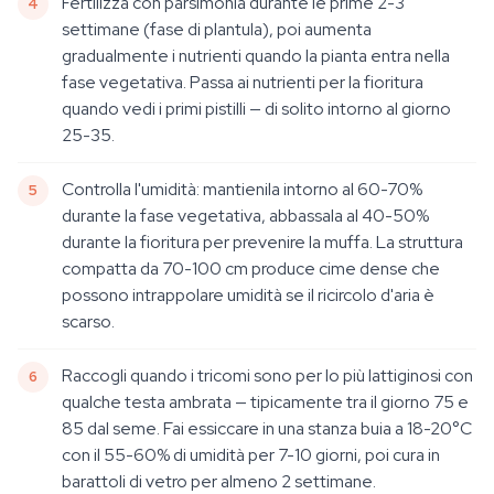
Fertilizza con parsimonia durante le prime 2-3
settimane (fase di plantula), poi aumenta
gradualmente i nutrienti quando la pianta entra nella
fase vegetativa. Passa ai nutrienti per la fioritura
quando vedi i primi pistilli — di solito intorno al giorno
25-35.
Controlla l'umidità: mantienila intorno al 60-70%
durante la fase vegetativa, abbassala al 40-50%
durante la fioritura per prevenire la muffa. La struttura
compatta da 70-100 cm produce cime dense che
possono intrappolare umidità se il ricircolo d'aria è
scarso.
Raccogli quando i tricomi sono per lo più lattiginosi con
qualche testa ambrata — tipicamente tra il giorno 75 e
85 dal seme. Fai essiccare in una stanza buia a 18-20°C
con il 55-60% di umidità per 7-10 giorni, poi cura in
barattoli di vetro per almeno 2 settimane.