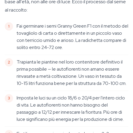
base all'età, non alle ore di luce. Ecco il processo dal seme
al raccolto:
Fai germinare i semi Granny Green F1 con il metodo del
tovagliolo di carta o direttamente in un piccolo vaso
con terriccio umido e arioso. La radichetta compare di
solito entro 24-72 ore.
Trapianta le piantine nel loro contenitore definitivo il
prima possibile — le autofiorenti non amano essere
rinvasate a metà coltivazione. Un vaso in tessuto da
10-15 litri funziona bene per la struttura da 70-100 cm.
Imposta le luci su un ciclo 18/6 o 20/4 per l'intero ciclo
di vita. Le autofiorenti non hanno bisogno del
passaggio a 12/12 per innescare la fioritura. Più ore di
luce significano più energia per la produzione di cime.