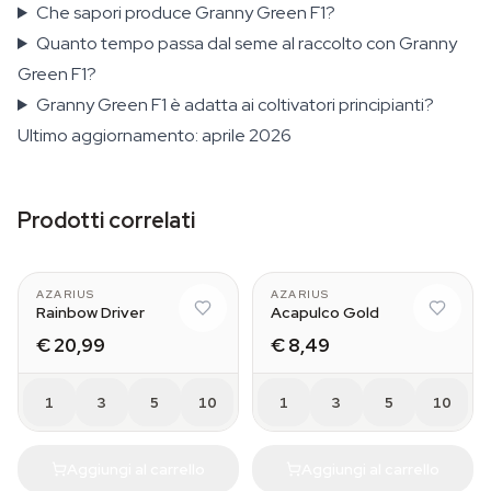
Che sapori produce Granny Green F1?
Quanto tempo passa dal seme al raccolto con Granny
Green F1?
Granny Green F1 è adatta ai coltivatori principianti?
Ultimo aggiornamento: aprile 2026
Prodotti correlati
AZARIUS
AZARIUS
Rainbow Driver
Acapulco Gold
€ 20,99
€ 8,49
1
3
5
10
1
3
5
10
Aggiungi al carrello
Aggiungi al carrello