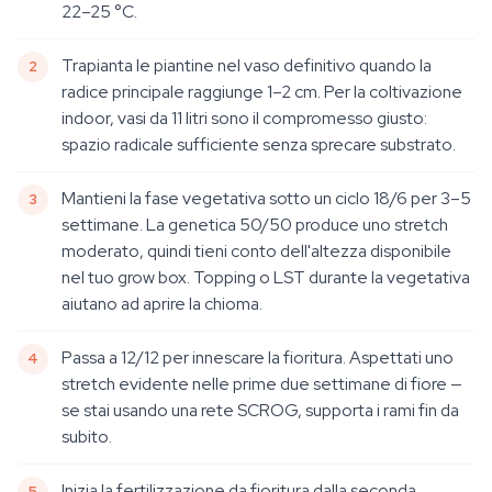
22–25 °C.
Trapianta le piantine nel vaso definitivo quando la
radice principale raggiunge 1–2 cm. Per la coltivazione
indoor, vasi da 11 litri sono il compromesso giusto:
spazio radicale sufficiente senza sprecare substrato.
Mantieni la fase vegetativa sotto un ciclo 18/6 per 3–5
settimane. La genetica 50/50 produce uno stretch
moderato, quindi tieni conto dell'altezza disponibile
nel tuo grow box. Topping o LST durante la vegetativa
aiutano ad aprire la chioma.
Passa a 12/12 per innescare la fioritura. Aspettati uno
stretch evidente nelle prime due settimane di fiore —
se stai usando una rete SCROG, supporta i rami fin da
subito.
Inizia la fertilizzazione da fioritura dalla seconda