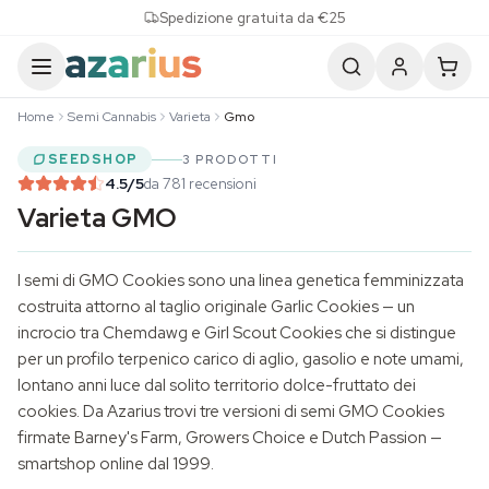
Skip to content
Spedizione gratuita da €25
Home
Semi Cannabis
Varieta
Gmo
SEEDSHOP
3 PRODOTTI
4.5
/5
da 781 recensioni
Varieta GMO
I semi di GMO Cookies sono una linea genetica femminizzata
costruita attorno al taglio originale Garlic Cookies — un
incrocio tra Chemdawg e Girl Scout Cookies che si distingue
per un profilo terpenico carico di aglio, gasolio e note umami,
lontano anni luce dal solito territorio dolce-fruttato dei
cookies. Da Azarius trovi tre versioni di semi GMO Cookies
firmate
Barney's Farm
, Growers Choice e
Dutch Passion
—
smartshop online dal 1999.