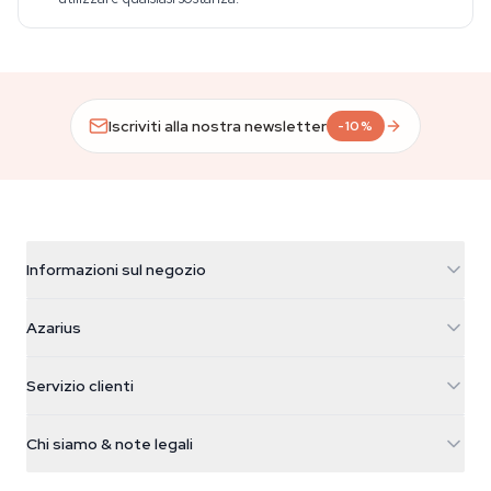
Iscriviti alla nostra newsletter
-10%
Informazioni sul negozio
Azarius
Azarius
Galvaniweg 11
5482 TN Schijndel
Semi di cannabis
Servizio clienti
Nederland
Funghi magici
Info spedizione
support@azarius.com
Smokeshop
Chi siamo & note legali
+31(0)204897914
Politica di reso
Smartshop
Chi è Azarius