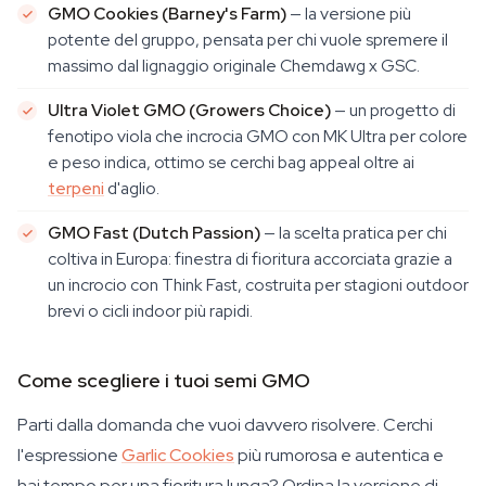
GMO Cookies (Barney's Farm)
— la versione più
potente del gruppo, pensata per chi vuole spremere il
massimo dal lignaggio originale Chemdawg x GSC.
Ultra Violet GMO (Growers Choice)
— un progetto di
fenotipo viola che incrocia GMO con MK Ultra per colore
e peso indica, ottimo se cerchi bag appeal oltre ai
terpeni
d'aglio.
GMO Fast (Dutch Passion)
— la scelta pratica per chi
coltiva in Europa: finestra di fioritura accorciata grazie a
un incrocio con Think Fast, costruita per stagioni outdoor
brevi o cicli indoor più rapidi.
Come scegliere i tuoi semi GMO
Parti dalla domanda che vuoi davvero risolvere. Cerchi
l'espressione
Garlic Cookies
più rumorosa e autentica e
hai tempo per una fioritura lunga? Ordina la versione di