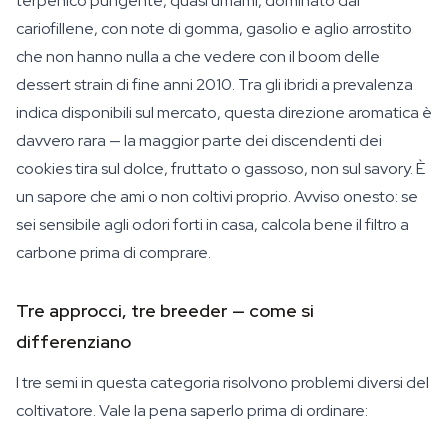
terpenico pungente, quasi umami, dominato dal
cariofillene, con note di gomma, gasolio e aglio arrostito
che non hanno nulla a che vedere con il boom delle
dessert strain di fine anni 2010. Tra gli ibridi a prevalenza
indica disponibili sul mercato, questa direzione aromatica è
davvero rara — la maggior parte dei discendenti dei
cookies tira sul dolce, fruttato o gassoso, non sul savory. È
un sapore che ami o non coltivi proprio. Avviso onesto: se
sei sensibile agli odori forti in casa, calcola bene il filtro a
carbone prima di comprare.
Tre approcci, tre breeder — come si
differenziano
I tre semi in questa categoria risolvono problemi diversi del
coltivatore. Vale la pena saperlo prima di ordinare: