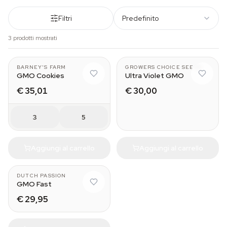
Filtri
Predefinito
3 prodotti mostrati
BARNEY'S FARM
GROWERS CHOICE SEEDS
GMO Cookies
Ultra Violet GMO
€ 35,01
€ 30,00
3
5
Aggiungi al carrello
Aggiungi al carrello
DUTCH PASSION
GMO Fast
€ 29,95