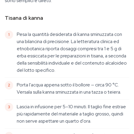
sono semplici e diretti.
Tisana di kanna
Pesa la quantità desiderata di kanna sminuzzata con
una bilancina di precisione. La letteratura clinica ed
etnobotanica riporta dosaggi compresi tra 1 e 5 g di
erba essiccata per le preparazioni in tisana, a seconda
della sensibilità individuale e del contenuto alcaloideo
del lotto specifico.
Porta l'acqua appena sotto il bollore — circa 90 °C.
Versala sulla kanna sminuzzata in una tazza o teiera.
Lascia in infusione per 5–10 minuti. Il taglio fine estrae
più rapidamente del materiale a taglio grosso, quindi
non serve aspettare un quarto d'ora.