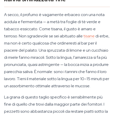
A secco, il profumo è vagamente erbaceo con una nota
acidula e fermentata — a metà tra foglie di tè verde e
tabacco essiccato. Come tisana, il gusto è amaro e
terroso. Non sgradevole se sei abituato alle
tisane
di erbe,
ma non è certo qualcosa che ordineresti al bar per il
piacere del palato. Una spruzzata di limone e un cucchiaio
di miele fanno miracoli. Sotto la lingua, l'amarezza si fa più
pronunciata, quasi astringente — la bocca inizia a produrre
parecchia saliva. È normale: sono i tannini che fanno il loro
lavoro. Tieni il materiale sotto la lingua per 10–15 minuti per
un assorbimento ottimale attraverso le mucose.
La grana di questo taglio specifico è sensibilmente più
fine di quello che trovi dalla maggior parte dei fornitori. I
pezzetti sono abbastanza piccoli da restare piatti sotto la