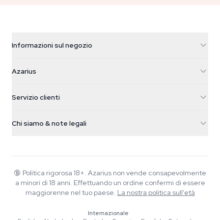
Informazioni sul negozio
Azarius
Azarius
Galvaniweg 11
5482 TN Schijndel
Semi di cannabis
Servizio clienti
Nederland
Funghi magici
Info spedizione
support@azarius.com
Smokeshop
Chi siamo & note legali
+31(0)204897914
Politica di reso
Smartshop
Chi è Azarius
Garanzia di qualità
Herbshop
Wiki
Contattaci
Growshop
Blog
🔞
Politica rigorosa 18+. Azarius non vende consapevolmente
FAQ
a minori di 18 anni. Effettuando un ordine confermi di essere
Musica
Informativa sulla privacy
maggiorenne nel tuo paese.
La nostra politica sull'età
Scrittori
Internazionale
Linee guida editoriali