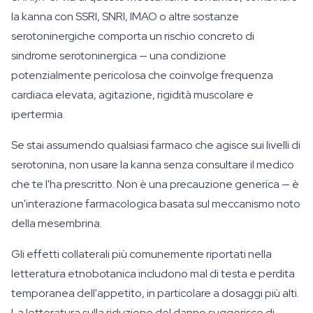
la kanna con SSRI, SNRI, IMAO o altre sostanze
serotoninergiche comporta un rischio concreto di
sindrome serotoninergica — una condizione
potenzialmente pericolosa che coinvolge frequenza
cardiaca elevata, agitazione, rigidità muscolare e
ipertermia.
Se stai assumendo qualsiasi farmaco che agisce sui livelli di
serotonina, non usare la kanna senza consultare il medico
che te l'ha prescritto. Non è una precauzione generica — è
un'interazione farmacologica basata sul meccanismo noto
della mesembrina.
Gli effetti collaterali più comunemente riportati nella
letteratura etnobotanica includono mal di testa e perdita
temporanea dell'appetito, in particolare a dosaggi più alti.
La letteratura sulla riduzione del danno suggerisce di