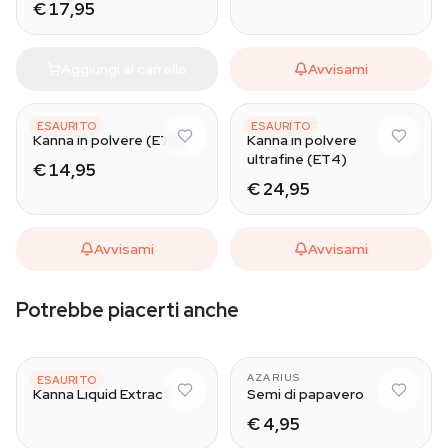
€ 17,95
Aggiungi al carrello
Avvisami
AZARIUS
AZARIUS
ESAURITO
ESAURITO
Kanna in polvere (ET2)
Kanna in polvere
ultrafine (ET4)
€ 14,95
€ 24,95
Avvisami
Avvisami
Potrebbe piacerti anche
AZARIUS
AZARIUS
ESAURITO
Kanna Liquid Extract
Semi di papavero
€ 4,95