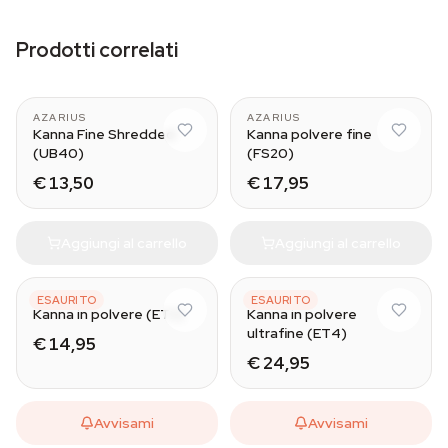
Prodotti correlati
AZARIUS
AZARIUS
Kanna Fine Shredded
Kanna polvere fine
(UB40)
(FS20)
€ 13,50
€ 17,95
Aggiungi al carrello
Aggiungi al carrello
AZARIUS
AZARIUS
ESAURITO
ESAURITO
Kanna in polvere (ET2)
Kanna in polvere
ultrafine (ET4)
€ 14,95
€ 24,95
Avvisami
Avvisami