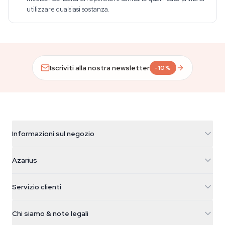
utilizzare qualsiasi sostanza.
Iscriviti alla nostra newsletter
-10%
Informazioni sul negozio
Azarius
Azarius
Galvaniweg 11
5482 TN Schijndel
Semi di cannabis
Servizio clienti
Nederland
Funghi magici
Info spedizione
support@azarius.com
Smokeshop
Chi siamo & note legali
+31(0)204897914
Politica di reso