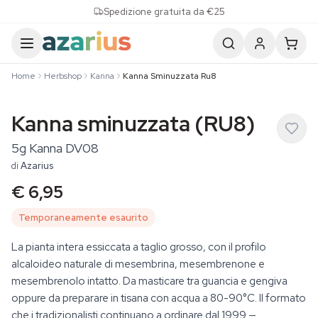
Skip to content
Spedizione gratuita da €25
Home
Herbshop
Kanna
Kanna Sminuzzata Ru8
Kanna sminuzzata (RU8)
5g Kanna DV08
di
Azarius
€ 6,95
Temporaneamente esaurito
La pianta intera essiccata a taglio grosso, con il profilo
alcaloideo naturale di mesembrina, mesembrenone e
mesembrenolo intatto. Da masticare tra guancia e gengiva
oppure da preparare in tisana con acqua a 80-90°C. Il formato
che i tradizionalisti continuano a ordinare dal 1999 —