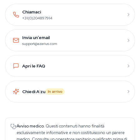
Chiamaci
+31(0)204897914
Invia un’email
support@azarius.com
Apri le FAQ
Chiedi A
i
zu
In arrivo
Avviso medico.
Questi contenuti hanno finalità
esclusivamente informative e non costituiscono un parere
medico. Consulta un operatore sanitario qualificato prima di