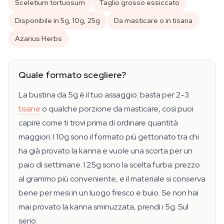
Sceletium tortuosum
Taglio grosso essiccato
Disponibile in 5g, 10g, 25g
Da masticare o in tisana
Azarius Herbs
Quale formato scegliere?
La bustina da 5g è il tuo assaggio: basta per 2-3
tisane
o qualche porzione da masticare, così puoi
capire come ti trovi prima di ordinare quantità
maggiori. I 10g sono il formato più gettonato tra chi
ha già provato la kanna e vuole una scorta per un
paio di settimane. I 25g sono la scelta furba: prezzo
al grammo più conveniente, e il materiale si conserva
bene per mesi in un luogo fresco e buio. Se non hai
mai provato la kanna sminuzzata, prendi i 5g. Sul
serio.