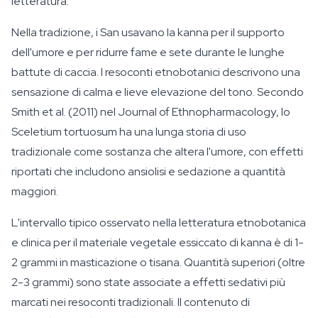
letteratura.
Nella tradizione, i San usavano la kanna per il supporto
dell'umore e per ridurre fame e sete durante le lunghe
battute di caccia. I resoconti etnobotanici descrivono una
sensazione di calma e lieve elevazione del tono. Secondo
Smith et al. (2011) nel
Journal of Ethnopharmacology
, lo
Sceletium tortuosum
ha una lunga storia di uso
tradizionale come sostanza che altera l'umore, con effetti
riportati che includono ansiolisi e sedazione a quantità
maggiori.
L'intervallo tipico osservato nella letteratura etnobotanica
e clinica per il materiale vegetale essiccato di kanna è di 1-
2 grammi in masticazione o tisana. Quantità superiori (oltre
2-3 grammi) sono state associate a effetti sedativi più
marcati nei resoconti tradizionali. Il contenuto di