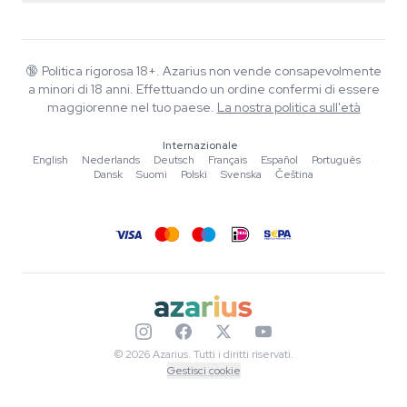
Smartshop
Chi è Azarius
Garanzia di qualità
Herbshop
Wiki
Contattaci
Growshop
Blog
🔞
Politica rigorosa 18+. Azarius non vende consapevolmente
FAQ
a minori di 18 anni. Effettuando un ordine confermi di essere
Scrittori
Informativa sulla privacy
maggiorenne nel tuo paese.
La nostra politica sull'età
Linee guida editoriali
Internazionale
Strumenti e Calcolatori
English
·
Nederlands
·
Deutsch
·
Français
·
Español
·
Português
·
Dansk
·
Suomi
·
Polski
·
Svenska
·
Čeština
Promozioni
Mappa del sito
© 2026 Azarius. Tutti i diritti riservati.
Gestisci cookie