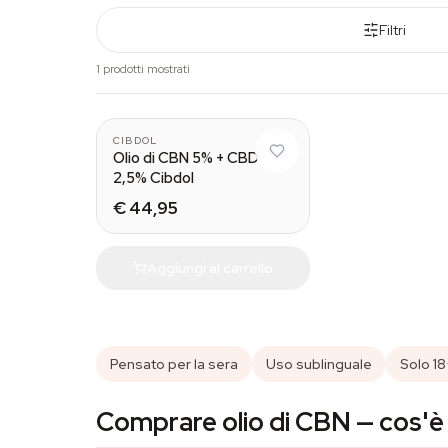
Filtri
1 prodotti mostrati
CIBDOL
Olio di CBN 5% + CBD
2,5% Cibdol
€ 44,95
Aggiungi al carrello
Pensato per la sera
Uso sublinguale
Solo 1
Comprare olio di CBN — cos'