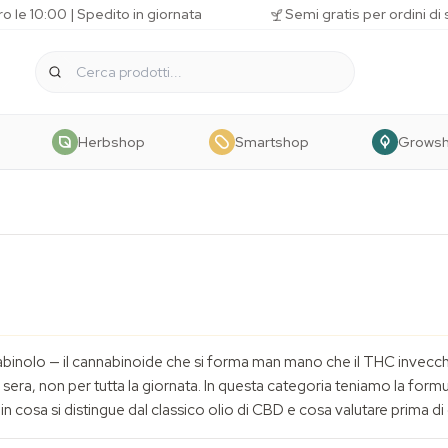
o le 10:00 | Spedito in giornata
Semi gratis per ordini di
Herbshop
Smartshop
Grows
nnabinolo — il cannabinoide che si forma man mano che il THC invecchi
la sera, non per tutta la giornata. In questa categoria teniamo la for
in cosa si distingue dal classico olio di CBD e cosa valutare prima d