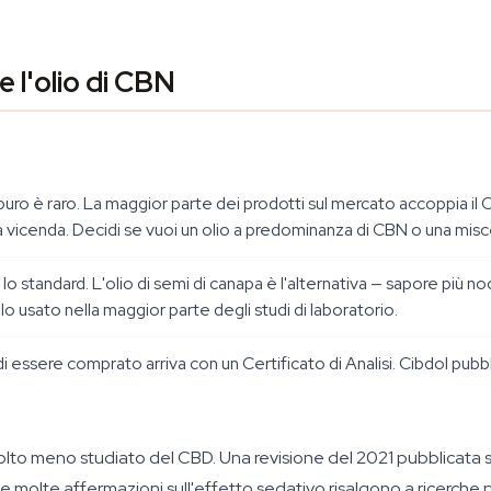
e l'olio di CBN
uro è raro. La maggior parte dei prodotti sul mercato accoppia il C
a vicenda. Decidi se vuoi un olio a predominanza di CBN o una misce
o standard. L'olio di semi di canapa è l'alternativa — sapore più 
 usato nella maggior parte degli studi di laboratorio.
ssere comprato arriva con un Certificato di Analisi. Cibdol pubblic
molto meno studiato del CBD. Una revisione del 2021 pubblicata 
he molte affermazioni sull'effetto sedativo risalgono a ricerche p