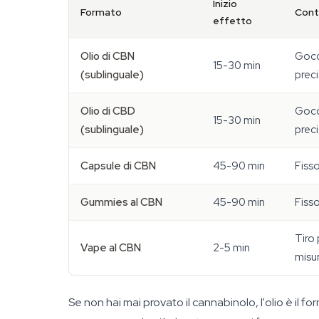
Inizio
Formato
Cont
effetto
Olio di CBN
Gocc
15-30 min
(sublinguale)
prec
Olio di CBD
Gocc
15-30 min
(sublinguale)
prec
Capsule di CBN
45-90 min
Fiss
Gummies al CBN
45-90 min
Fiss
Tiro 
Vape al CBN
2-5 min
misu
Se non hai mai provato il cannabinolo, l'olio è il 