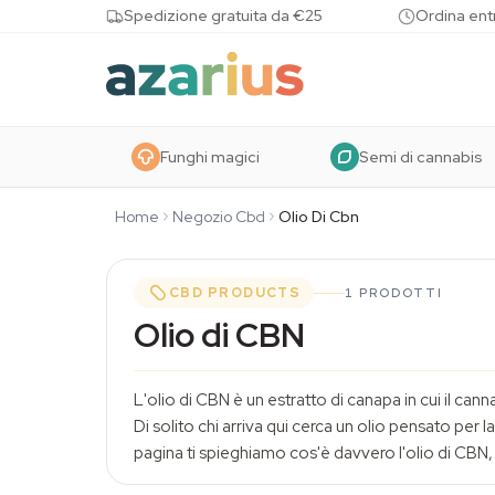
Skip to content
Spedizione gratuita da €25
Ordina entr
Funghi magici
Semi di cannabis
Home
Negozio Cbd
Olio Di Cbn
CBD PRODUCTS
1 PRODOTTI
Olio di CBN
L'olio di CBN è un estratto di canapa in cui il ca
Di solito chi arriva qui cerca un olio pensato per 
pagina ti spieghiamo cos'è davvero l'olio di CBN, 