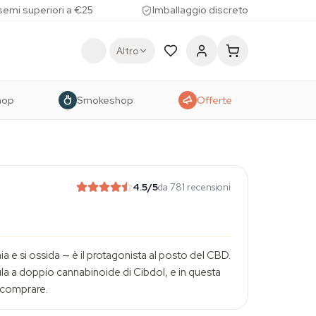
 semi superiori a €25
Imballaggio discreto
Altro
hop
Smokeshop
Offerte
4.5
/5
da 781 recensioni
a e si ossida — è il protagonista al posto del CBD.
mula a doppio cannabinoide di Cibdol, e in questa
i comprare.