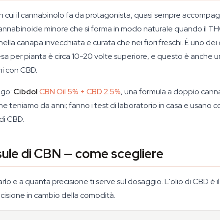
 in cui il cannabinolo fa da protagonista, quasi sempre accomp
 cannabinoide minore che si forma in modo naturale quando il T
lla canapa invecchiata e curata che nei fiori freschi. È uno dei c
esa per pianta è circa 10-20 volte superiore, e questo è anche un
ini con CBD.
ogo:
Cibdol
CBN Oil 5% + CBD 2.5%
, una formula a doppio cann
che teniamo da anni; fanno i test di laboratorio in casa e usano 
 di CBD.
psule di CBN — come scegliere
lo e a quanta precisione ti serve sul dosaggio. L'olio di CBD è il 
recisione in cambio della comodità.