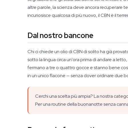
altre parole, la scienza deve ancora recuperare terr
incuriosisce qualcosa di più nuovo, il CBN è il terre
Dal nostro bancone
Chi ci chiede un olio di CBN di solito ha già provat
sotto la lingua circa un'ora prima di andare a lett
fermano a tre o quattro gocce e stanno bene così
in un unico flacone — senza dover ordinare due bott
Cerchi una scelta più ampia? La nostra categor
Per una routine della buonanotte senza cannab