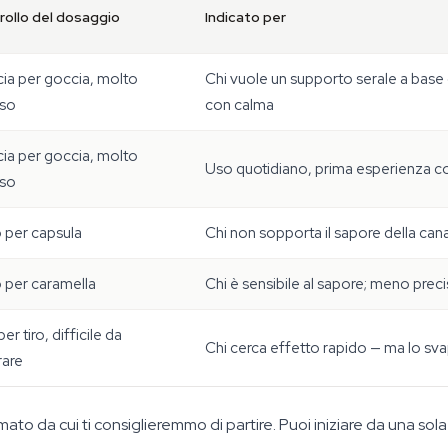
rollo del dosaggio
Indicato per
ia per goccia, molto
Chi vuole un supporto serale a base
iso
con calma
ia per goccia, molto
Uso quotidiano, prima esperienza con
iso
o per capsula
Chi non sopporta il sapore della cana
o per caramella
Chi è sensibile al sapore; meno preci
per tiro, difficile da
Chi cerca effetto rapido — ma lo sva
rare
formato da cui ti consiglieremmo di partire. Puoi iniziare da una 