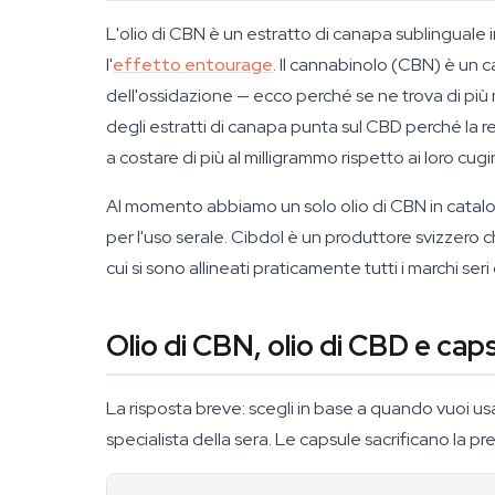
L'olio di CBN è un estratto di canapa sublinguale
l'
effetto entourage
. Il cannabinolo (CBN) è un
dell'ossidazione — ecco perché se ne trova di più ne
degli estratti di canapa punta sul CBD perché la r
a costare di più al milligrammo rispetto ai loro cug
Al momento abbiamo un solo olio di CBN in catal
per l'uso serale. Cibdol è un produttore svizzero 
cui si sono allineati praticamente tutti i marchi seri
Olio di CBN, olio di CBD e ca
La risposta breve: scegli in base a quando vuoi usar
specialista della sera. Le capsule sacrificano la p