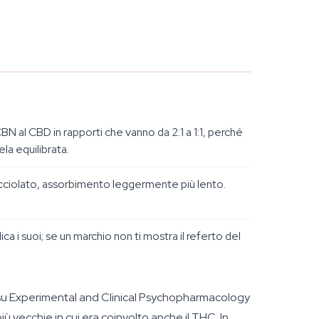
BN al CBD in rapporti che vanno da 2:1 a 1:1, perché
la equilibrata.
nocciolato, assorbimento leggermente più lento.
a i suoi; se un marchio non ti mostra il referto del
su
Experimental and Clinical Psychopharmacology
iù vecchie in cui era coinvolto anche il THC. In