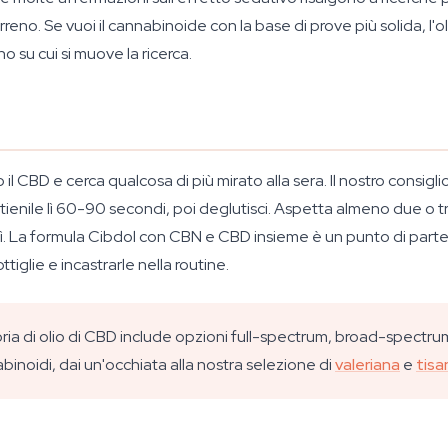
eno. Se vuoi il cannabinoide con la base di prove più solida, l'ol
no su cui si muove la ricerca.
o il CBD e cerca qualcosa di più mirato alla sera. Il nostro consig
o, tienile lì 60-90 secondi, poi deglutisci. Aspetta almeno due o
. La formula Cibdol con CBN e CBD insieme è un punto di parte
iglie e incastrarle nella routine.
ia di olio di CBD include opzioni full-spectrum, broad-spectrum 
inoidi, dai un'occhiata alla nostra selezione di
valeriana
e
tisa