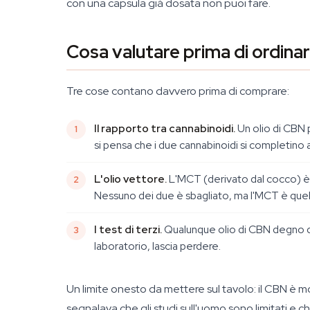
con una capsula già dosata non puoi fare.
Cosa valutare prima di ordinar
Tre cose contano davvero prima di comprare:
Il rapporto tra cannabinoidi.
Un olio di CBN p
si pensa che i due cannabinoidi si completino 
L'olio vettore.
L'MCT (derivato dal cocco) è l
Nessuno dei due è sbagliato, ma l'MCT è quello
I test di terzi.
Qualunque olio di CBN degno di e
laboratorio, lascia perdere.
Un limite onesto da mettere sul tavolo: il CBN è 
segnalava che gli studi sull'uomo sono limitati e c