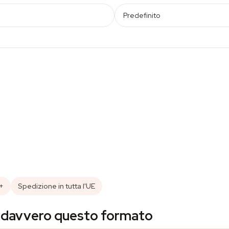
Predefinito
8+
Spedizione in tutta l'UE
è davvero questo formato