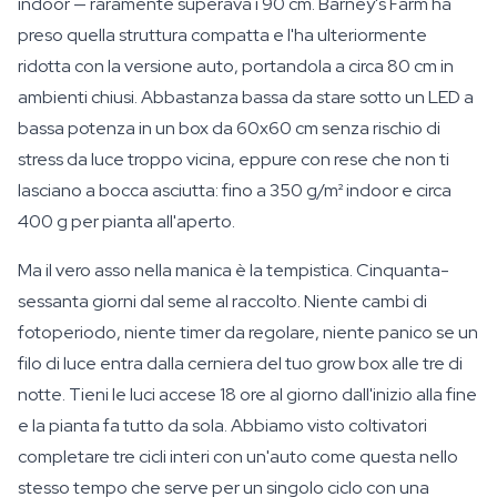
indoor — raramente superava i 90 cm. Barney's Farm ha
preso quella struttura compatta e l'ha ulteriormente
ridotta con la versione auto, portandola a circa 80 cm in
ambienti chiusi. Abbastanza bassa da stare sotto un LED a
bassa potenza in un box da 60x60 cm senza rischio di
stress da luce troppo vicina, eppure con rese che non ti
lasciano a bocca asciutta: fino a 350 g/m² indoor e circa
400 g per pianta all'aperto.
Ma il vero asso nella manica è la tempistica. Cinquanta-
sessanta giorni dal seme al raccolto. Niente cambi di
fotoperiodo, niente timer da regolare, niente panico se un
filo di luce entra dalla cerniera del tuo grow box alle tre di
notte. Tieni le luci accese 18 ore al giorno dall'inizio alla fine
e la pianta fa tutto da sola. Abbiamo visto coltivatori
completare tre cicli interi con un'auto come questa nello
stesso tempo che serve per un singolo ciclo con una