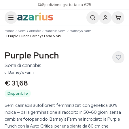
Skip to content
Spedizione gratuita da €25
Home
Semi Cannabis
Banche Semi
Barneys Farm
Purple Punch Barneys Farm 5749
Purple Punch
Semi di cannabis
di
Barney's Farm
€ 31,68
Disponibile
Semi cannabis autofiorenti femminizzati con genetica 80%
indica — dalla germinazione al raccolto in 50-60 giorni senza
cambiare fotoperiodo. Barney's Farm ha incrociato la Purple
Punch con la Auto Critical per una pianta da 80 cm che