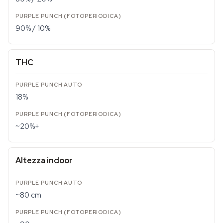
90% / 10%
THC
18%
~20%+
Altezza indoor
~80 cm