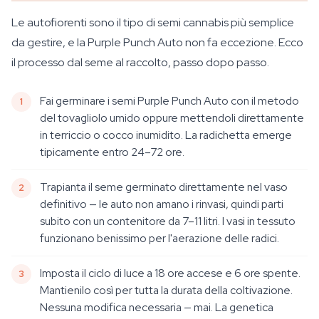
Le autofiorenti sono il tipo di semi cannabis più semplice
da gestire, e la Purple Punch Auto non fa eccezione. Ecco
il processo dal seme al raccolto, passo dopo passo.
Fai germinare i semi Purple Punch Auto con il metodo
del tovagliolo umido oppure mettendoli direttamente
in terriccio o cocco inumidito. La radichetta emerge
tipicamente entro 24–72 ore.
Trapianta il seme germinato direttamente nel vaso
definitivo — le auto non amano i rinvasi, quindi parti
subito con un contenitore da 7–11 litri. I vasi in tessuto
funzionano benissimo per l'aerazione delle radici.
Imposta il ciclo di luce a 18 ore accese e 6 ore spente.
Mantienilo così per tutta la durata della coltivazione.
Nessuna modifica necessaria — mai. La genetica