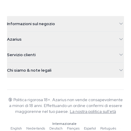
Informazioni sul negozio
Azarius
Azarius
Galvaniweg 11
5482 TN Schijndel
Semi di cannabis
Servizio clienti
Nederland
Funghi magici
Info spedizione
support@azarius.com
Smokeshop
Chi siamo & note legali
+31(0)204897914
Politica di reso
Smartshop
Chi è Azarius
Garanzia di qualità
Herbshop
Wiki
Contattaci
Growshop
Blog
🔞
Politica rigorosa 18+. Azarius non vende consapevolmente
FAQ
a minori di 18 anni. Effettuando un ordine confermi di essere
Musica
Informativa sulla privacy
maggiorenne nel tuo paese.
La nostra politica sull'età
Scrittori
Internazionale
Linee guida editoriali
English
·
Nederlands
·
Deutsch
·
Français
·
Español
·
Português
·