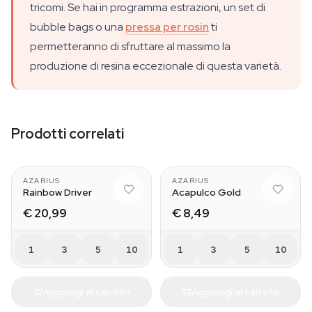
tricomi. Se hai in programma estrazioni, un set di
bubble bags o una
pressa per rosin
ti
permetteranno di sfruttare al massimo la
produzione di resina eccezionale di questa varietà.
Prodotti correlati
AZARIUS
AZARIUS
Rainbow Driver
Acapulco Gold
€ 20,99
€ 8,49
1
3
5
10
1
3
5
10
Aggiungi al carrello
Aggiungi al carrello