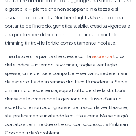
sfumature di frutti di bosco e aggiunge una struttura tozza
e gestibile — piante che non scappano in altezza e si
lasciano controllare. La Northern Lights #5 è la colonna
portante dell'incrocio: genetica stabile, crescita vigorosa e
una produzione di tricomi che dopo cinque minuti di
trimming ti ritrovi le forbici completamente incollate.
Il risultato è una pianta che cresce con la
sicurezza
tipica
delle Indica — internodi ravvicinati, foglie a ventaglio
spesse, cime dense e compatte — senza richiedere mani
da esperto. La definiremmo di difficoltà moderata. Serve
un minimo di esperienza, soprattutto perché la struttura
densa delle cime rende la gestione del flusso d'aria un
aspetto che non puoi ignorare. Se trascuri la ventilazione,
stai praticamente invitando la muffa a cena. Ma se hai già
portato a termine due o tre cicli con successo, la Pinkman
Goo non ti darà problemi.