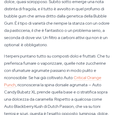
dolce, quasi sciropposo. Subito sotto emerge una nota
distinta di fragola, e il tutto è avvolto in quel profumo di
bubble gum che arriva dritto dalla genetica della Bubble
Gum. È il tipo di varietà che riempie la stanza con un odore
da pasticceria, il che è fantastico o un problema serio, a
seconda di dove vivi. Un filtro a carboni attivi qui non è un
optional: è obbligatorio.
I terpeni puntano tutto su composti dolci e fruttati. Che tu
preferisca fumare o vaporizzare, quelle note zuccherine
con sfumature agrumate passano in modo pulito e
riconoscibile. Se hai già coltivato Auto
Critical Orange
Punch
, riconoscerai la spina dorsale agrumata — Auto
Candy Bubatz XL prende quella base e ci stratifica sopra
una dolcezza da caramella. Rispetto a qualcosa come
Auto Blackberry Kush di Dutch Passion, che va su toni
terrosi e scuri, questa è l'esatto opposto: luminosa, dolce,