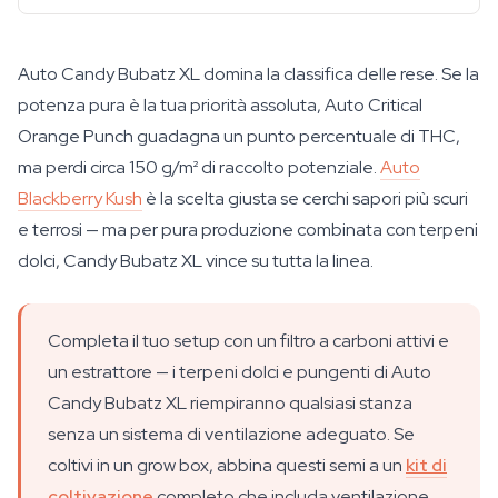
Auto Candy Bubatz XL domina la classifica delle rese. Se la
potenza pura è la tua priorità assoluta, Auto Critical
Orange Punch guadagna un punto percentuale di THC,
ma perdi circa 150 g/m² di raccolto potenziale.
Auto
Blackberry Kush
è la scelta giusta se cerchi sapori più scuri
e terrosi — ma per pura produzione combinata con terpeni
dolci, Candy Bubatz XL vince su tutta la linea.
Completa il tuo setup con un filtro a carboni attivi e
un estrattore — i terpeni dolci e pungenti di Auto
Candy Bubatz XL riempiranno qualsiasi stanza
senza un sistema di ventilazione adeguato. Se
coltivi in un grow box, abbina questi semi a un
kit di
coltivazione
completo che includa ventilazione,