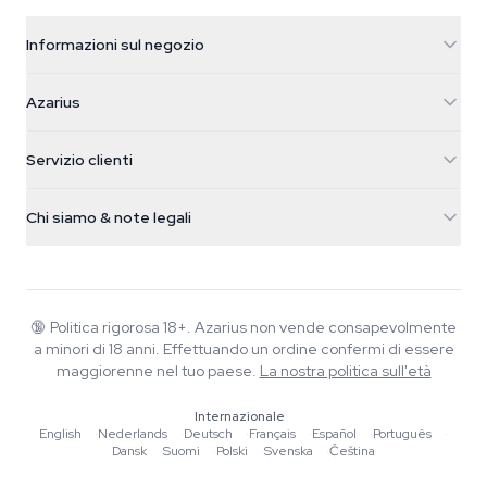
Informazioni sul negozio
Azarius
Azarius
Galvaniweg 11
5482 TN Schijndel
Semi di cannabis
Servizio clienti
Nederland
Funghi magici
Info spedizione
support@azarius.com
Smokeshop
Chi siamo & note legali
+31(0)204897914
Politica di reso
Smartshop
Chi è Azarius
Garanzia di qualità
Herbshop
Wiki
Contattaci
Growshop
Blog
🔞
Politica rigorosa 18+. Azarius non vende consapevolmente
FAQ
a minori di 18 anni. Effettuando un ordine confermi di essere
Scrittori
Informativa sulla privacy
maggiorenne nel tuo paese.
La nostra politica sull'età
Linee guida editoriali
Internazionale
Strumenti e Calcolatori
English
·
Nederlands
·
Deutsch
·
Français
·
Español
·
Português
·
Dansk
·
Suomi
·
Polski
·
Svenska
·
Čeština
Promozioni