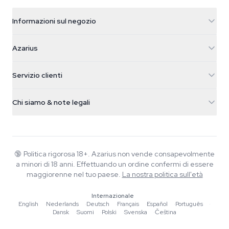
Informazioni sul negozio
Azarius
Azarius
Galvaniweg 11
5482 TN Schijndel
Semi di cannabis
Servizio clienti
Nederland
Funghi magici
Info spedizione
support@azarius.com
Smokeshop
Chi siamo & note legali
+31(0)204897914
Politica di reso
Smartshop
Chi è Azarius
Garanzia di qualità
Herbshop
Wiki
Contattaci
Growshop
Blog
🔞
Politica rigorosa 18+. Azarius non vende consapevolmente
FAQ
a minori di 18 anni. Effettuando un ordine confermi di essere
Musica
Informativa sulla privacy
maggiorenne nel tuo paese.
La nostra politica sull'età
Scrittori
Internazionale
Linee guida editoriali
English
·
Nederlands
·
Deutsch
·
Français
·
Español
·
Português
·
Dansk
·
Suomi
·
Polski
·
Svenska
·
Čeština
Strumenti e Calcolatori