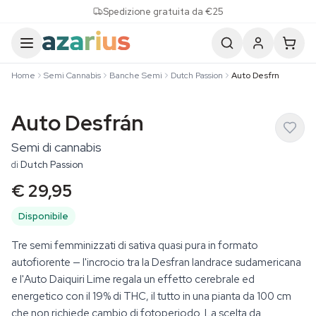
Skip to content
Spedizione gratuita da €25
Home
Semi Cannabis
Banche Semi
Dutch Passion
Auto Desfrn
Auto Desfrán
Semi di cannabis
di
Dutch Passion
€ 29,95
Disponibile
Tre semi femminizzati di sativa quasi pura in formato
autofiorente — l'incrocio tra la Desfran landrace sudamericana
e l'Auto Daiquiri Lime regala un effetto cerebrale ed
energetico con il 19% di THC, il tutto in una pianta da 100 cm
che non richiede cambio di fotoperiodo. La scelta da