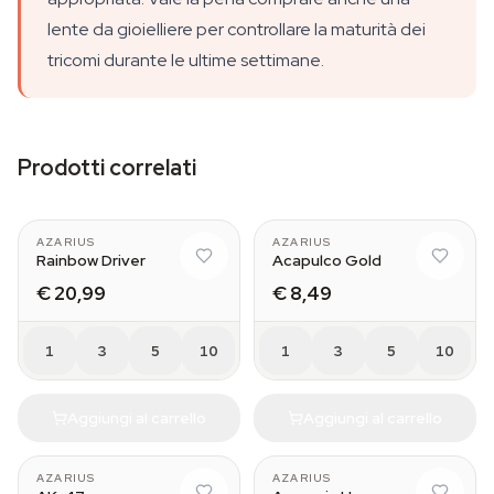
lente da gioielliere per controllare la maturità dei
tricomi durante le ultime settimane.
Prodotti correlati
AZARIUS
AZARIUS
Rainbow Driver
Acapulco Gold
€ 20,99
€ 8,49
1
3
5
10
1
3
5
10
Aggiungi al carrello
Aggiungi al carrello
AZARIUS
AZARIUS