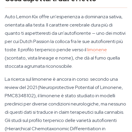
Auto Lemon Kix offre un'esperienza a dominanza sativa,
orientata alla testa. Il carattere cerebrale dura più di
quanto ti aspetteresti da un'autofiorente — uno dei motivi
per cui Dutch Passion la colloca fra le sue autofiorenti più
toste. Il profilo terpenico pende verso il
limonene
(scontato, vista lineage e nome), che dà al fumo quella
stoccata agrumata riconoscibile.
La ricerca sul limonene è ancora in corso: secondo una
review del 2021 (Neuroprotective Potential of Limonene,
PMC8348102), il limonene è stato studiato in modelli
preclinici per diverse condizioni neurologiche, ma nessuno
di questi dati si traduce in claim terapeutici sulla cannabis.
Gli studi sul profilo terpenico delle varietà autofiorenti
(Hierarchical Chemotaxonomic Differentiation in