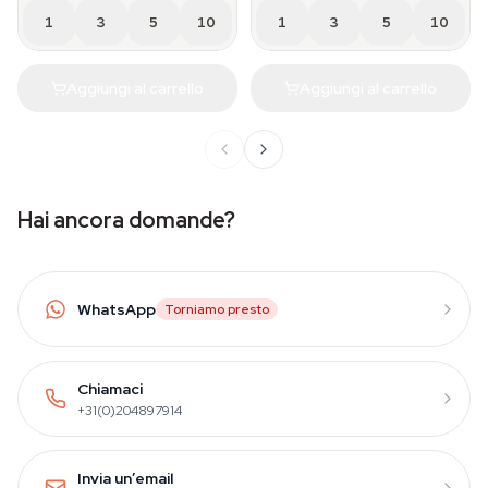
1
3
5
10
1
3
5
10
Aggiungi al carrello
Aggiungi al carrello
Hai ancora domande?
WhatsApp
Torniamo presto
Chiamaci
+31(0)204897914
Invia un’email