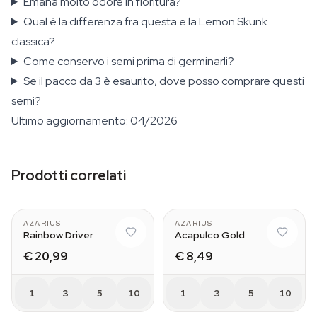
Emana molto odore in fioritura?
Qual è la differenza fra questa e la Lemon Skunk
classica?
Come conservo i semi prima di germinarli?
Se il pacco da 3 è esaurito, dove posso comprare questi
semi?
Ultimo aggiornamento: 04/2026
Prodotti correlati
AZARIUS
AZARIUS
Rainbow Driver
Acapulco Gold
€ 20,99
€ 8,49
1
3
5
10
1
3
5
10