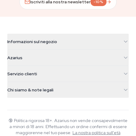
Iscriviti alla nostra newsletter
-10%
Informazioni sul negozio
Azarius
Azarius
Galvaniweg 11
5482 TN Schijndel
Semi di cannabis
Servizio clienti
Nederland
Funghi magici
Info spedizione
support@azarius.com
Smokeshop
Chi siamo & note legali
+31(0)204897914
Politica di reso
Smartshop
Chi è Azarius
Garanzia di qualità
Herbshop
Wiki
Contattaci
Growshop
Blog
🔞
Politica rigorosa 18+. Azarius non vende consapevolmente
FAQ
a minori di 18 anni. Effettuando un ordine confermi di essere
Scrittori
Informativa sulla privacy
maggiorenne nel tuo paese.
La nostra politica sull'età