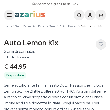
Skip to content
Spedizione gratuita da €25
Home
Semi Cannabis
Banche Semi
Dutch Passion
Auto Lemon Kix
Auto Lemon Kix
Semi di cannabis
di
Dutch Passion
€ 44,95
Disponibile
Seme autofiorente femminizzato Dutch Passion che incrocia
Lemon Skunk e Zkittlez: oltre il 20% di THC, 75 giorni dal seme
al raccolto, cime ricoperte di resina con un profilo che unisce
limone acidulo e dolcezza fruttata. Scegli il pacco da 3 per
provarla senza impegno oppure ordina il 7-pack se vuoi