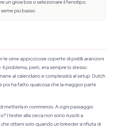
re un grow box o selezionare il fenotipo
r seme più basso.
le cime appiccicose coperte di pistilli arancioni
 Il problema, però, era sempre lo stesso:
timane al calendario e complessità al setup. Dutch
 e poi ha fatto qualcosa che la maggior parte
 di metterla in commercio. A ogni passaggio
 I tester alla cieca non sono riusciti a
 che ottieni solo quando un breeder si rifiuta di