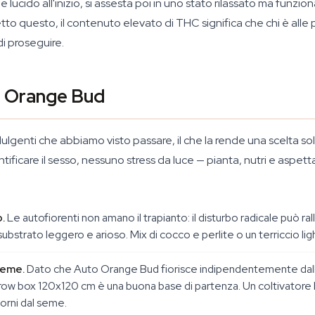
e lucido all'inizio, si assesta poi in uno stato rilassato ma fun
Detto questo, il contenuto elevato di THC significa che chi è al
di proseguire.
to Orange Bud
lgenti che abbiamo visto passare, il che la rende una scelta sol
ificare il sesso, nessuno stress da luce — pianta, nutri e aspet
.
Le autofiorenti non amano il trapianto: il disturbo radicale può ral
 substrato leggero e arioso. Mix di cocco e perlite o un terriccio l
seme.
Dato che Auto Orange Bud fiorisce indipendentemente dalle or
row box 120x120 cm è una buona base di partenza. Un coltivatore
orni dal seme.