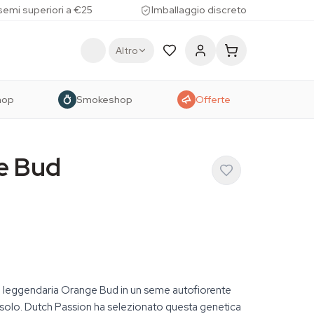
 semi superiori a €25
Imballaggio discreto
Altro
hop
Smokeshop
Offerte
e Bud
la leggendaria Orange Bud in un seme autofiorente
solo. Dutch Passion ha selezionato questa genetica