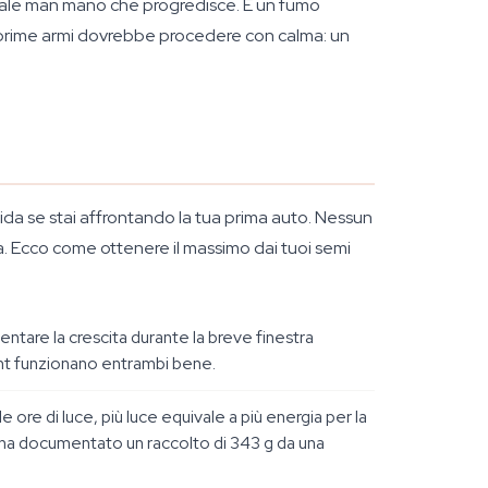
zionale man mano che progredisce. È un fumo
le prime armi dovrebbe procedere con calma: un
ida se stai affrontando la tua prima auto. Nessun
ta. Ecco come ottenere il massimo dai tuoi semi
lentare la crescita durante la breve finestra
ight funzionano entrambi bene.
e di luce, più luce equivale a più energia per la
 ha documentato un raccolto di 343 g da una