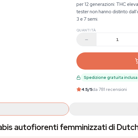
per 12 generazioni: THC elevat
tester non hanno distinto dall
3 e 7 semi.
QUANTITÀ
Spedizione gratuita inclusa
4.5
/5
da 781 recensioni
is autofiorenti femminizzati di Dutc