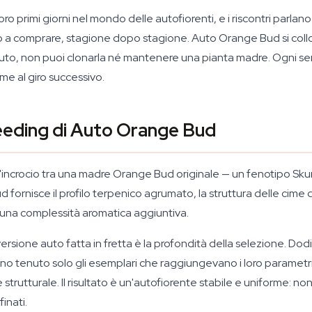
oro primi giorni nel mondo delle autofiorenti, e i riscontri parla
ano a comprare, stagione dopo stagione. Auto Orange Bud si collo
uto, non puoi clonarla né mantenere una pianta madre. Ogni seme
me al giro successivo.
eeding di Auto Orange Bud
incrocio tra una madre Orange Bud originale — un fenotipo Skunk
ornisce il profilo terpenico agrumato, la struttura delle cime d
e una complessità aromatica aggiuntiva.
sione auto fatta in fretta è la profondità della selezione. Dodic
nno tenuto solo gli esemplari che raggiungevano i loro parametr
 strutturale. Il risultato è un'autofiorente stabile e uniforme: 
inati.