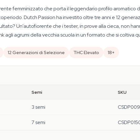
nte femminizzato che porta il leggendario profilo aromatico de
otoperiodo. Dutch Passion ha investito oltre tre anni e 12 generazi
sultato? Un'autofiorente che i tester, in prove alla cieca, non h
 agli agrumi della vecchia scuola in un formato che si coltiva qu
12 Generazioni di Selezione
THC Elevato
18+
Semi
SKU
3 semi
CSDP009
7 semi
CSDP015