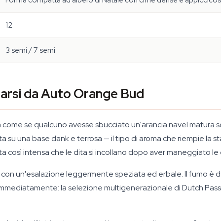
Forma compatta ad albero di Natale con cime dense e appiccico
12
3 semi / 7 semi
arsi da Auto Orange Bud
 come se qualcuno avesse sbucciato un'arancia navel matura so
ta su una base dank e terrosa — il tipo di aroma che riempie la s
ta così intensa che le dita si incollano dopo aver maneggiato le c
ia con un'esalazione leggermente speziata ed erbale. Il fumo è d
 immediatamente: la selezione multigenerazionale di Dutch Pass