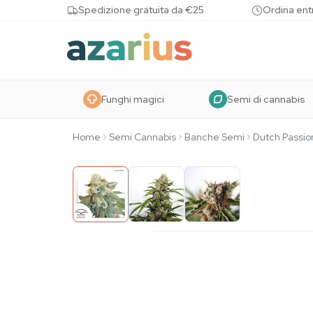
Skip to content
Spedizione gratuita da €25
Ordina entr
Funghi magici
Semi di cannabis
Home
Semi Cannabis
Banche Semi
Dutch Passio