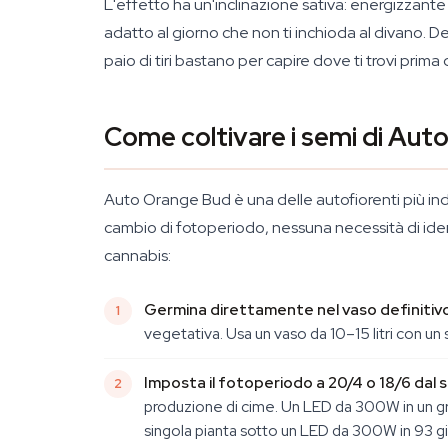
L'effetto ha un'inclinazione sativa: energizzante 
adatto al giorno che non ti inchioda al divano. 
paio di tiri bastano per capire dove ti trovi prima 
Come coltivare i semi di Au
Auto Orange Bud è una delle autofiorenti più indu
cambio di fotoperiodo, nessuna necessità di ident
cannabis:
Germina direttamente nel vaso definitivo
vegetativa. Usa un vaso da 10–15 litri con un
Imposta il fotoperiodo a 20/4 o 18/6 dal 
produzione di cime. Un LED da 300W in un g
singola pianta sotto un LED da 300W in 93 gi