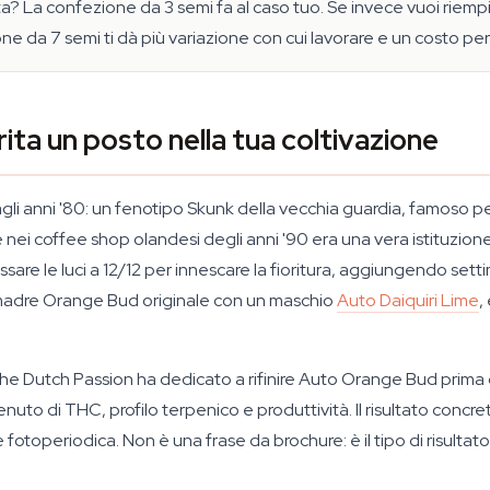
a? La confezione da 3 semi fa al caso tuo. Se invece vuoi riempi
ione da 7 semi ti dà più variazione con cui lavorare e un costo pe
a un posto nella tua coltivazione
li anni '80: un fenotipo Skunk della vecchia guardia, famoso per 
ei coffee shop olandesi degli anni '90 era una vera istituzione.
sare le luci a 12/12 per innescare la fioritura, aggiungendo set
a madre Orange Bud originale con un maschio
Auto Daiquiri Lime
,
che Dutch Passion ha dedicato a rifinire Auto Orange Bud prima
 di THC, profilo terpenico e produttività. Il risultato concreto?
 fotoperiodica. Non è una frase da brochure: è il tipo di risultato