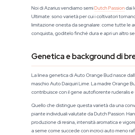
Noi di Azarius vendiamo semi
Dutch Passion
dai l
Ultimate: sono varietà per cui i coltivatori torn
limitazione onesta da segnalare: come tutte le a
conquista, goditelo finché dura e apri un altro se
Genetica e background di br
La linea genetica di Auto Orange Bud nasce dall'
maschio Auto Daiquiri Lime. La madre Orange Bud f
contribuisce con il gene autofiorente ruderalis 
Quello che distingue questa varietà da una conver
piante individuali valutate da Dutch Passion. Ha
produzione di resina, intensità aromatica e vigore
a seme come succede con incroci auto meno raff