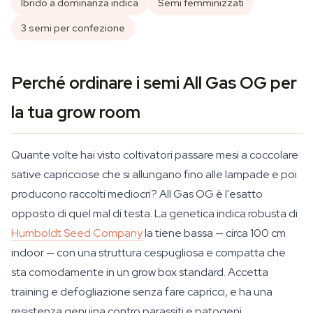
Ibrido a dominanza indica
Semi femminizzati
3 semi per confezione
Perché ordinare i semi All Gas OG per
la tua grow room
Quante volte hai visto coltivatori passare mesi a coccolare
sative capricciose che si allungano fino alle lampade e poi
producono raccolti mediocri? All Gas OG è l'esatto
opposto di quel mal di testa. La genetica indica robusta di
Humboldt Seed Company
la tiene bassa — circa 100 cm
indoor — con una struttura cespugliosa e compatta che
sta comodamente in un grow box standard. Accetta
training e defogliazione senza fare capricci, e ha una
resistenza genuina contro parassiti e patogeni.