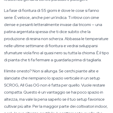
La fase di fioritura di 55 giorni è dove le cose si fanno
serie. È veloce, anche per un'indica. Ti ritrovi con cime
dense e pesanti letteralmente invase dai tricomi — una
patina argentata spessa che ti dice subito che la
produzione di resina non scherza. Abbassa le temperature
nelle ultime settimane di fioritura e vedrai svilupparsi
sfumature viola fino al quasi nero su tutta la chioma. È il tipo
di pianta che ti fa fermare a guardarla prima di tagliarla.
Il limite onesto? Non si allunga. Se cerchi piante alte e
slanciate che riempiano lo spazio verticale in un setup
SCROG, All Gas OG non è fatta per quello. Vuole restare
compatta. Questo è un vantaggio se hai poco spazio in
altezza, ma vale la pena saperlo se il tuo setup favorisce
cultivar più alte. Per la maggior parte dei coltivatori indoor,