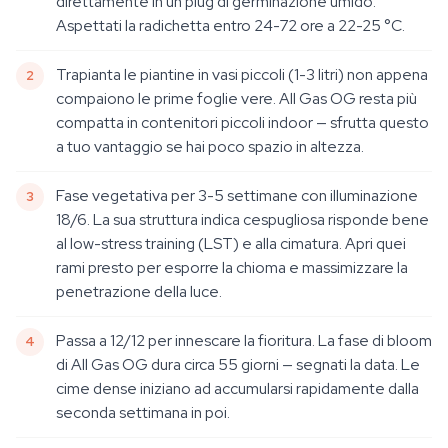
direttamente in un plug di germinazione umido.
Aspettati la radichetta entro 24-72 ore a 22-25 °C.
Trapianta le piantine in vasi piccoli (1-3 litri) non appena
compaiono le prime foglie vere. All Gas OG resta più
compatta in contenitori piccoli indoor — sfrutta questo
a tuo vantaggio se hai poco spazio in altezza.
Fase vegetativa per 3-5 settimane con illuminazione
18/6. La sua struttura indica cespugliosa risponde bene
al low-stress training (LST) e alla cimatura. Apri quei
rami presto per esporre la chioma e massimizzare la
penetrazione della luce.
Passa a 12/12 per innescare la fioritura. La fase di bloom
di All Gas OG dura circa 55 giorni — segnati la data. Le
cime dense iniziano ad accumularsi rapidamente dalla
seconda settimana in poi.