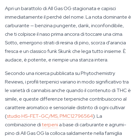
Apri un barattolo di All Gas OG stagionata e capisci
immediatamente il perché del nome. La nota dominante è
carburante — benzina pungente, dank, inconfondibile,
che ti colpisce il naso prima ancora di toccare una cima.
Sotto, emergono strati di resina di pino, scorza d'arancia
fresca e un classico funk Skunk che lega tutto insieme. È
audace, è potente, e riempie una stanza intera.
Secondo una ricerca pubblicata su Phytochemistry
Reviews, i profili terpenici variano in modo significativo tra
le varietà di cannabis anche quando il contenuto di THC è
simile, e queste differenze terpeniche contribuiscono al
carattere aromatico e sensoriale distinto di ogni cultivar
(
studio HS-FET-GC/MS, PMC12796564
). La
combinazione di
terpeni
a base di carburante e agrumi-
pino di All Gas OG la colloca saldamente nella famiglia