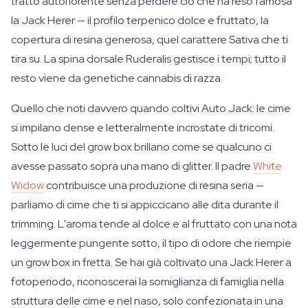
tratto autofiorente senza perdere ciò che ha reso famosa
la Jack Herer — il profilo terpenico dolce e fruttato, la
copertura di resina generosa, quel carattere Sativa che ti
tira su. La spina dorsale Ruderalis gestisce i tempi; tutto il
resto viene da genetiche cannabis di razza.
Quello che noti davvero quando coltivi Auto Jack: le cime
si impilano dense e letteralmente incrostate di tricomi.
Sotto le luci del grow box brillano come se qualcuno ci
avesse passato sopra una mano di glitter. Il padre
White
Widow
contribuisce una produzione di resina seria —
parliamo di cime che ti si appiccicano alle dita durante il
trimming. L'aroma tende al dolce e al fruttato con una nota
leggermente pungente sotto, il tipo di odore che riempie
un grow box in fretta. Se hai già coltivato una Jack Herer a
fotoperiodo, riconoscerai la somiglianza di famiglia nella
struttura delle cime e nel naso, solo confezionata in una