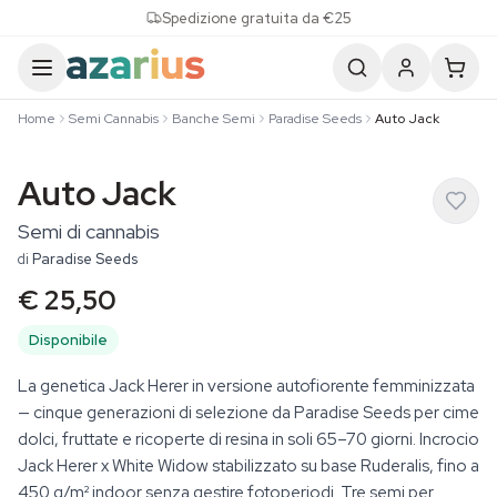
Skip to content
Spedizione gratuita da €25
Home
Semi Cannabis
Banche Semi
Paradise Seeds
Auto Jack
Auto Jack
Semi di cannabis
di
Paradise Seeds
€ 25,50
Disponibile
La genetica Jack Herer in versione autofiorente femminizzata
— cinque generazioni di selezione da Paradise Seeds per cime
dolci, fruttate e ricoperte di resina in soli 65–70 giorni. Incrocio
Jack Herer x White Widow stabilizzato su base Ruderalis, fino a
450 g/m² indoor senza gestire fotoperiodi. Tre semi per