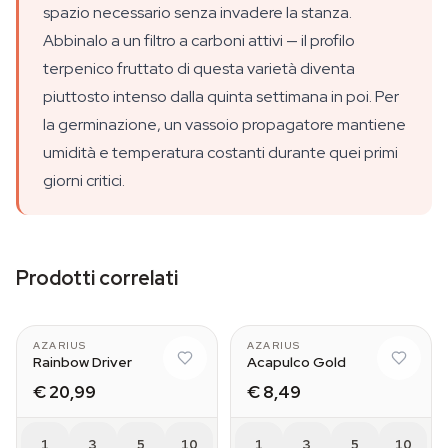
spazio necessario senza invadere la stanza.
Abbinalo a un filtro a carboni attivi — il profilo
terpenico fruttato di questa varietà diventa
piuttosto intenso dalla quinta settimana in poi. Per
la germinazione, un vassoio propagatore mantiene
umidità e temperatura costanti durante quei primi
giorni critici.
Prodotti correlati
AZARIUS
AZARIUS
Rainbow Driver
Acapulco Gold
€ 20,99
€ 8,49
1
3
5
10
1
3
5
10