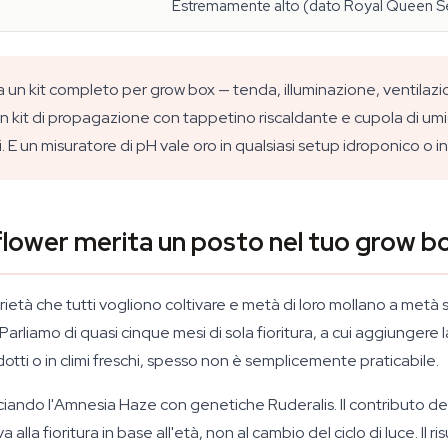
Estremamente alto (dato Royal Queen S
un kit completo per grow box — tenda, illuminazione, ventilazione
 kit di propagazione con tappetino riscaldante e cupola di umidit
. E un misuratore di pH vale oro in qualsiasi setup idroponico o i
lower merita un posto nel tuo grow b
ietà che tutti vogliono coltivare e metà di loro mollano a metà st
. Parliamo di quasi cinque mesi di sola fioritura, a cui aggiunger
ridotti o in climi freschi, spesso non è semplicemente praticabile.
ciando l'Amnesia Haze con genetiche Ruderalis. Il contributo de
alla fioritura in base all'età, non al cambio del ciclo di luce. Il 