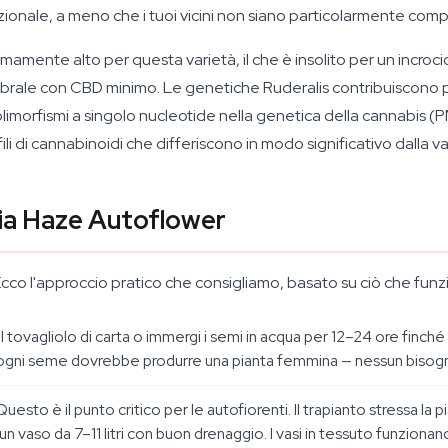
opzionale, a meno che i tuoi vicini non siano particolarmente comp
mamente alto per questa varietà, il che è insolito per un incroc
brale con CBD minimo. Le genetiche Ruderalis contribuiscono 
limorfismi a singolo nucleotide nella genetica della cannabis 
ili di cannabinoidi che differiscono in modo significativo dalla v
ia Haze Autoflower
li. Ecco l'approccio pratico che consigliamo, basato su ciò che fu
 tovagliolo di carta o immergi i semi in acqua per 12–24 ore finch
ogni seme dovrebbe produrre una pianta femmina — nessun bisogn
uesto è il punto critico per le autofiorenti. Il trapianto stressa la
vaso da 7–11 litri con buon drenaggio. I vasi in tessuto funzionano