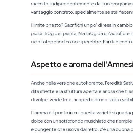
raccolto, indipendentemente dal tuo programma lu
vantaggio concreto, specialmente se stai facendo
Il limite onesto? Sacrifichi un po' di resa in ca
più di 150g per pianta. Ma 150g da un'autofiorente
ciclo fotoperiodico occuperebbe. Fai due conti e
Aspetto e aroma dell'Amnes
Anche nella versione autofiorente, l'eredità Sati
dita strette e la struttura aperta e ariosa che ti
di volpe: verde lime, ricoperte di uno strato visib
L'aroma è il punto in cui questa varietà si guada
dolce con un sottofondo muschiato che riempie l
e pungente che usciva dal retro, c'è una buona 