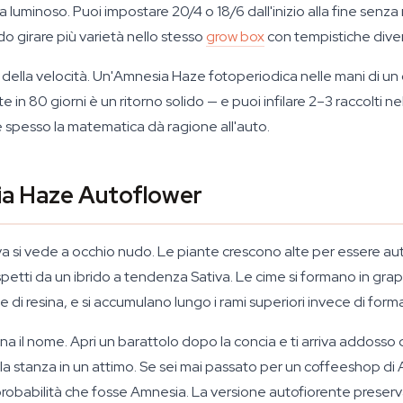
minoso. Puoi impostare 20/4 o 18/6 dall'inizio alla fine senza m
 girare più varietà nello stesso
grow box
con tempistiche dive
mbio della velocità. Un'Amnesia Haze fotoperiodica nelle mani di u
 in 80 giorni è un ritorno solido — e puoi infilare 2–3 raccolti ne
 spesso la matematica dà ragione all'auto.
ia Haze Autoflower
va si vede a occhio nudo. Le piante crescono alte per essere au
 aspetti da un ibrido a tendenza Sativa. Le cime si formano in gr
ile di resina, e si accumulano lungo i rami superiori invece di for
gna il nome. Apri un barattolo dopo la concia e ti arriva addosso
a stanza in un attimo. Se sei mai passato per un coffeeshop di
probabilità che fosse Amnesia. La versione autofiorente preser