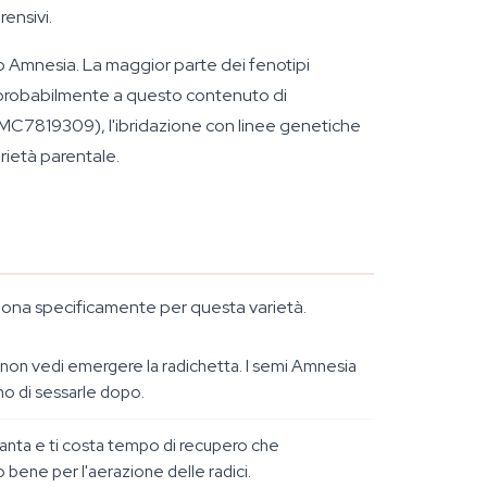
rensivi.
io Amnesia. La maggior parte dei fenotipi
probabilmente a questo contenuto di
(PMC7819309), l'ibridazione con linee genetiche
arietà parentale.
nziona specificamente per questa varietà.
é non vedi emergere la radichetta. I semi Amnesia
o di sessarle dopo.
 pianta e ti costa tempo di recupero che
 bene per l'aerazione delle radici.