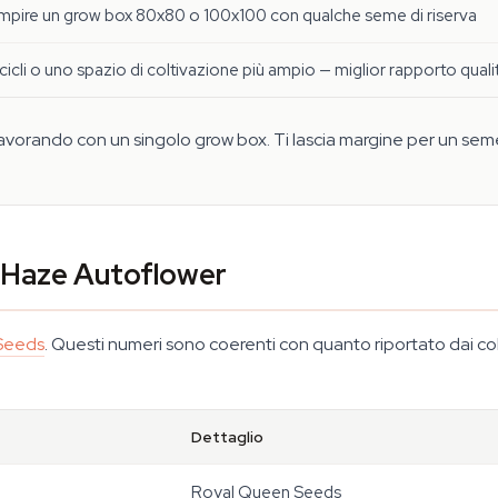
mpire un grow box 80x80 o 100x100 con qualche seme di riserva
 cicli o uno spazio di coltivazione più ampio — miglior rapporto qua
avorando con un singolo grow box. Ti lascia margine per un se
a Haze Autoflower
Seeds
. Questi numeri sono coerenti con quanto riportato dai col
Dettaglio
Royal Queen Seeds