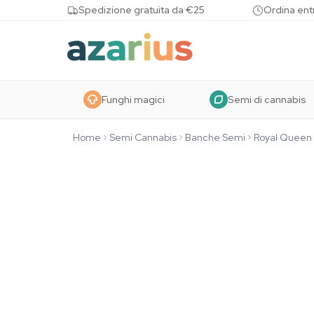
Skip to content
Spedizione gratuita da €25
Ordina entr
Funghi magici
Semi di cannabis
Home
Semi Cannabis
Banche Semi
Royal Queen