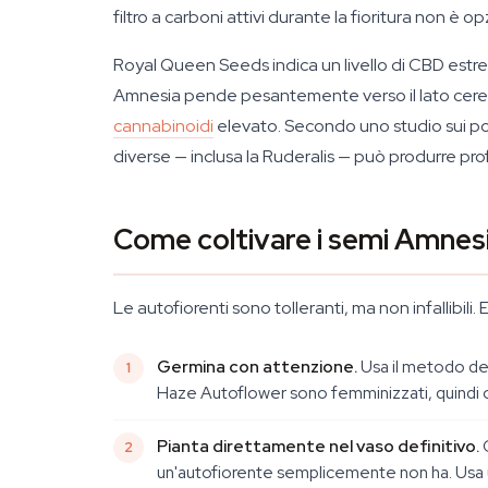
filtro a carboni attivi durante la fioritura non è 
Royal Queen Seeds indica un livello di CBD estre
Amnesia pende pesantemente verso il lato cere
cannabinoidi
elevato. Secondo uno studio sui po
diverse — inclusa la Ruderalis — può produrre prof
Come coltivare i semi Amnes
Le autofiorenti sono tolleranti, ma non infallibi
Germina con attenzione.
Usa il metodo del
Haze Autoflower sono femminizzati, quindi 
Pianta direttamente nel vaso definitivo.
Q
un'autofiorente semplicemente non ha. Usa un 