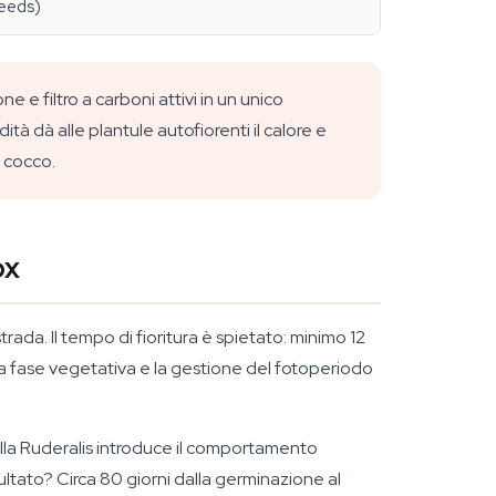
eeds)
 e filtro a carboni attivi in un unico
à dà alle plantule autofiorenti il calore e
n cocco.
ox
rada. Il tempo di fioritura è spietato: minimo 12
e la fase vegetativa e la gestione del fotoperiodo
lla Ruderalis introduce il comportamento
risultato? Circa 80 giorni dalla germinazione al