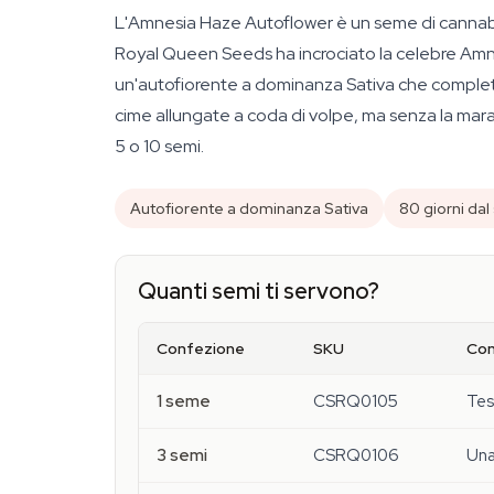
L'Amnesia Haze Autoflower è un seme di cannabis
Royal Queen Seeds ha incrociato la celebre Am
un'autofiorente a dominanza Sativa che completa i
cime allungate a coda di volpe, ma senza la marat
5 o 10 semi.
Autofiorente a dominanza Sativa
80 giorni dal
Quanti semi ti servono?
Confezione
SKU
Con
1 seme
CSRQ0105
Tes
3 semi
CSRQ0106
Una