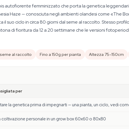
 autofiorente femminizzato che porta la genetica leggendaria 
nesia Haze — conosciuta negli ambienti olandesi come «The Bo
l suo ciclo in circa 80 giorni dal seme al raccolto. Stesso prof
ona di fioritura da 12 a 20 settimane che le versioni fotoperiodi
 seme al raccolto
Fino a 150g per pianta
Altezza 75–150cm
sigliata per
tare la genetica prima di impegnarti — una pianta, un ciclo, vedi com
 coltivazione personale in un grow box 60x60 o 80x80