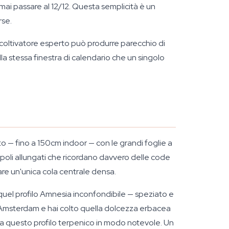
ai passare al 12/12. Questa semplicità è un
rse.
n coltivatore esperto può produrre parecchio di
lla stessa finestra di calendario che un singolo
to — fino a 150cm indoor — con le grandi foglie a
appoli allungati che ricordano davvero delle code
mare un'unica cola centrale densa.
 quel profilo Amnesia inconfondibile — speziato e
 Amsterdam e hai colto quella dolcezza erbacea
va questo profilo terpenico in modo notevole. Un