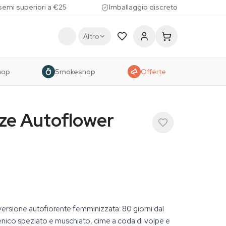
 semi superiori a €25
Imballaggio discreto
Altro
hop
Smokeshop
Offerte
ze Autoflower
ersione autofiorente femminizzata: 80 giorni dal
penico speziato e muschiato, cime a coda di volpe e