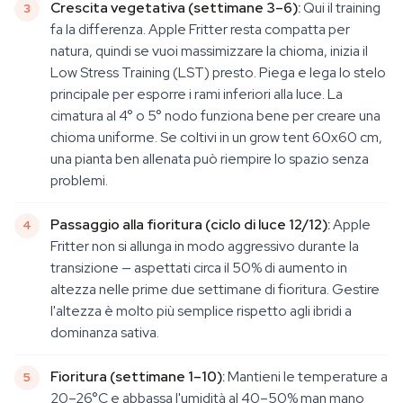
Crescita vegetativa (settimane 3–6):
Qui il training
fa la differenza. Apple Fritter resta compatta per
natura, quindi se vuoi massimizzare la chioma, inizia il
Low Stress Training (LST) presto. Piega e lega lo stelo
principale per esporre i rami inferiori alla luce. La
cimatura al 4° o 5° nodo funziona bene per creare una
chioma uniforme. Se coltivi in un grow tent 60x60 cm,
una pianta ben allenata può riempire lo spazio senza
problemi.
Passaggio alla fioritura (ciclo di luce 12/12):
Apple
Fritter non si allunga in modo aggressivo durante la
transizione — aspettati circa il 50% di aumento in
altezza nelle prime due settimane di fioritura. Gestire
l'altezza è molto più semplice rispetto agli ibridi a
dominanza sativa.
Fioritura (settimane 1–10):
Mantieni le temperature a
20–26°C e abbassa l'umidità al 40–50% man mano