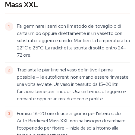
Mass XXL
Fai germinare i semi con il metodo del tovagliolo di
carta umido oppure direttamente in un vasetto con
substrato leggero e umido. Mantieni la temperatura tra
22°C e 25°C. La radichetta spunta di solito entro 24–
72 ore.
Trapianta le piantine nel vaso definitivo il prima
possibile — le autofiorenti non amano essere rinvasate
una volta avviate. Un vaso in tessuto da 15–20 litri
funziona bene per l'indoor. Usa un terriccio leggero e
drenante oppure un mix di cocco e perlite.
Fornisci 18–20 ore di luce al giorno per l'intero ciclo.
Auto Biodiesel Mass XXL non ha bisogno di cambiare
fotoperiodo per fiorire — inizia da sola intorno alla