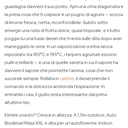
guadagna davvero il suo posto. Apri una cima stagionata e
la prima cosa che ti colpisce è un pugno di agrumi — scorza
di limone fresca, netta, inconfondibile. Subito sotto
emerge una nota di frutta dolce, quasi tropicale, e il tutto
poggia su una base diesel che ti resta sulle dita dopo aver
maneggiato le cime. In un vaporizzatore a erba secca
impostato tra 185°C e 195°C, i terpeni agrumati escono
puliti e brillanti — è una di quelle varietà in cui il vapore ha
davvero il sapore che promette l'aroma, cosa che non
succede sempre. Rollata in
cartine
, il diesel prende il
comando e la dolcezza arrotonda l'espirazione. In
entrambi i casi, il gusto resta interessante dal primo
all'ultimo tiro.
Il limite onesto? Cresce in altezza. A 1,5m outdoor, Auto
Biodiesel Mass XXL è alta per un'autofiorente. Indoor,