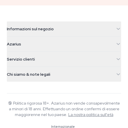
Informazioni sul negozio
Azarius
Azarius
Galvaniweg 11
5482 TN Schijndel
Semi di cannabis
Servizio clienti
Nederland
Funghi magici
Info spedizione
support@azarius.com
Smokeshop
Chi siamo & note legali
+31(0)204897914
Politica di reso
Smartshop
Chi è Azarius
Garanzia di qualità
Herbshop
Wiki
Contattaci
Growshop
Blog
🔞
Politica rigorosa 18+. Azarius non vende consapevolmente
FAQ
a minori di 18 anni. Effettuando un ordine confermi di essere
Musica
Informativa sulla privacy
maggiorenne nel tuo paese.
La nostra politica sull'età
Scrittori
Internazionale