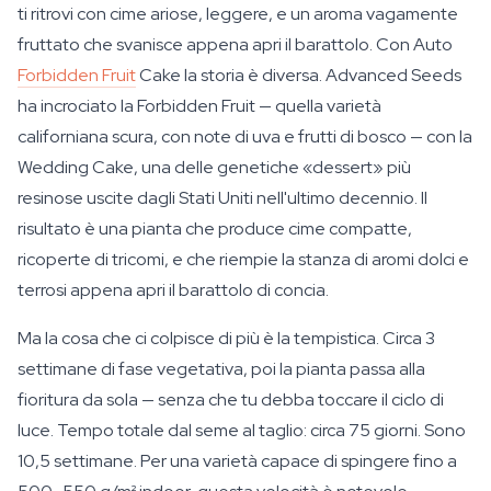
ti ritrovi con cime ariose, leggere, e un aroma vagamente
fruttato che svanisce appena apri il barattolo. Con Auto
Forbidden Fruit
Cake la storia è diversa. Advanced Seeds
ha incrociato la Forbidden Fruit — quella varietà
californiana scura, con note di uva e frutti di bosco — con la
Wedding Cake, una delle genetiche «dessert» più
resinose uscite dagli Stati Uniti nell'ultimo decennio. Il
risultato è una pianta che produce cime compatte,
ricoperte di tricomi, e che riempie la stanza di aromi dolci e
terrosi appena apri il barattolo di concia.
Ma la cosa che ci colpisce di più è la tempistica. Circa 3
settimane di fase vegetativa, poi la pianta passa alla
fioritura da sola — senza che tu debba toccare il ciclo di
luce. Tempo totale dal seme al taglio: circa 75 giorni. Sono
10,5 settimane. Per una varietà capace di spingere fino a