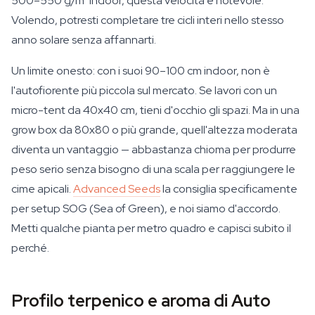
500–550 g/m² indoor, questa velocità è notevole.
Volendo, potresti completare tre cicli interi nello stesso
anno solare senza affannarti.
Un limite onesto: con i suoi 90–100 cm indoor, non è
l'autofiorente più piccola sul mercato. Se lavori con un
micro-tent da 40x40 cm, tieni d'occhio gli spazi. Ma in una
grow box da 80x80 o più grande, quell'altezza moderata
diventa un vantaggio — abbastanza chioma per produrre
peso serio senza bisogno di una scala per raggiungere le
cime apicali.
Advanced Seeds
la consiglia specificamente
per setup SOG (Sea of Green), e noi siamo d'accordo.
Metti qualche pianta per metro quadro e capisci subito il
perché.
Profilo terpenico e aroma di Auto