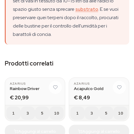
set di vasi in tessuto da 10–15 litri dà alle radici lo
spazio giusto senza sprecare
substrato
. E se vuoi
preservare quei terpeni dopo il raccolto, procurati
delle bustine per il controllo dell'umidità per i
barattoli di concia.
Prodotti correlati
AZARIUS
AZARIUS
Rainbow Driver
Acapulco Gold
€ 20,99
€ 8,49
1
3
5
10
1
3
5
10
Aggiungi al carrello
Aggiungi al carrello